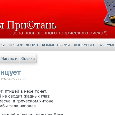
я При©тань
... зона повышенного творческого риска*)
РЫ
ПРОИЗВЕДЕНИЯ
КОММЕНТАРИИ
КОНКУРСЫ
ФОРУМ
е вкладки
Читатели
Оценки
анцует
3/01/2026 - 19:21
т, птицей в небе тонет.
ё не сводит жадных глаз:
расна, в греческом хитоне,
гибы тела напоказ.
 глиной в чутких пальцах Бога –