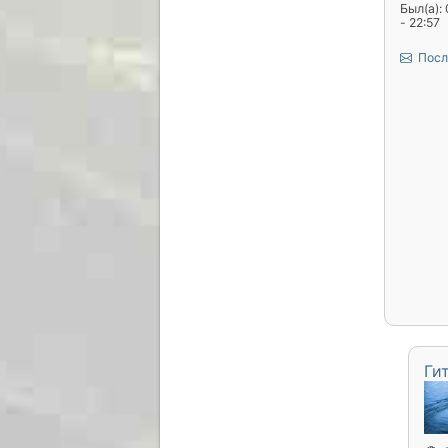
Был(а):
- 22:57
Посл
Ги