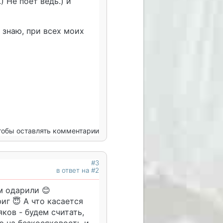
.) Не поет ведь.) и
я знаю, при всех моих
чтобы оставлять комментарии
#3
в ответ на #2
м одарили 😊
иг 😇 А что касается
яков - будем считать,