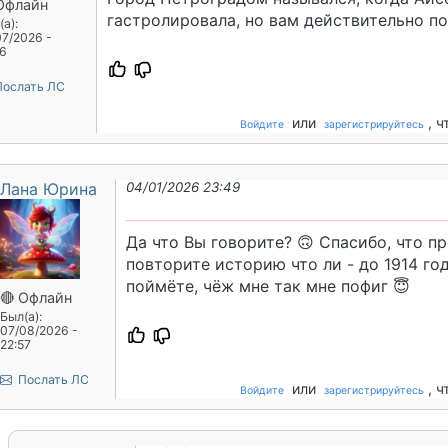
Офлайн
гастролировала, но вам действительно по
а):
07/2026 -
16
ослать ЛС
или
, 
Войдите
зарегистрируйтесь
Лана Юрина
04/01/2026 23:49
Да что Вы говорите? 🙃 Спасибо, что пр
повторите историю что ли - до 1914 го
поймёте, чёж мне так мне пофиг 😇
🔴 Офлайн
Был(а):
07/08/2026 -
22:57
Послать ЛС
или
, 
Войдите
зарегистрируйтесь