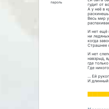
пароль
гудит от 
А у неё в 
раскинешь 
Весь мир у
распахивае
И нет ещё 
ни ледяных
когда заво
Страшнее н
И нет слеп
навзрыд, в
где только
Где никого
… Ей рукоп
И длинный