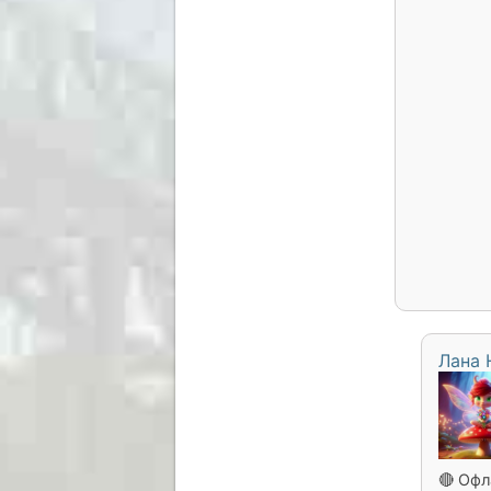
Лана
🔴 Офл