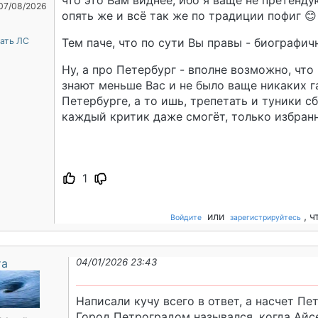
что это Вам виднее, ибо я ваще не претендую
 07/08/2026
опять же и всё так же по традиции пофиг 
ать ЛС
Тем паче, что по сути Вы правы - биографичн
Ну, а про Петербург - вполне возможно, чт
знают меньше Вас и не было ваще никаких га
Петербурге, а то ишь, трепетать и туники сб
каждый критик даже смогёт, только избран
1
или
, 
Войдите
зарегистрируйтесь
та
04/01/2026 23:43
Написали кучу всего в ответ, а насчет Пет
Город Петроградом назывался, когда Айс