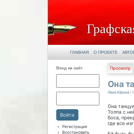
Графска
ГЛАВНАЯ
О ПРОЕКТЕ
АВТО
Главны
Вход на сайт
Просмотр
Она т
0
Лана Юрина
|
Она танцуе
Толпа с не
боса, прек
где все из
Регистрация
Восстановить
Ей быть бы