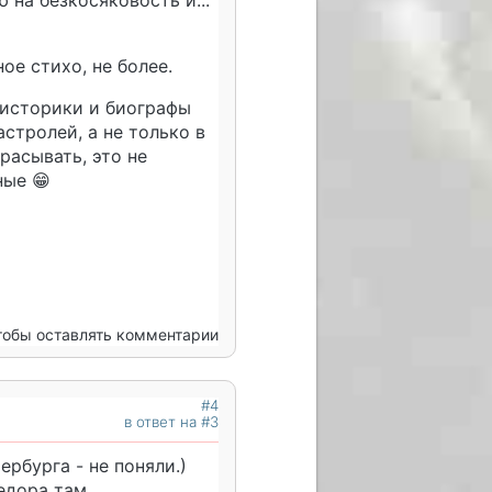
 на безкосяковость и...

ое стихо, не более.
о историки и биографы
стролей, а не только в
расывать, это не
ные 😁
чтобы оставлять комментарии
#4
в ответ на #3
ербурга - не поняли.)
едора там