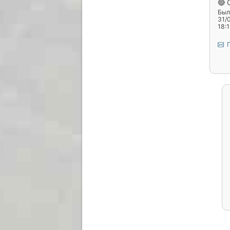
🔴 
Был(
31/
18:
П