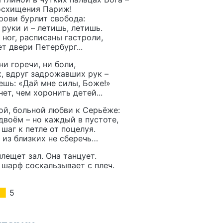
восхищения Париж!
крови бурлит свобода:
руки и – летишь, летишь.
 ног, расписаны гастроли,
т двери Петербург...
ни горечи, ни боли,
, вдруг задрожавших рук –
ешь: «Дай мне силы, Боже!»
ет, чем хоронить детей...
ой, больной любви к Серьёже:
двоём – но каждый в пустоте,
 шаг к петле от поцелуя.
 из близких не сберечь…
лещет зал. Она танцует.
 шарф соскальзывает с плеч.
5