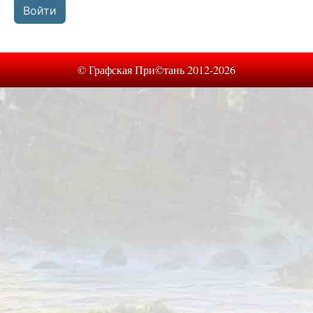
© Графская При©тань 2012-2026