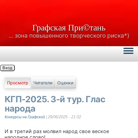
Графская При©тань
... зона повышенного творческого риска*)
Togg
Вход
Primary tabs
Просмотр
Читатели
Оценки
КГП-2025. 3-й тур. Глас
народа
29/06/2025 - 21:02
Конкурсы на Графской
|
И в третий раз молвил народ свое веское
народное слово!