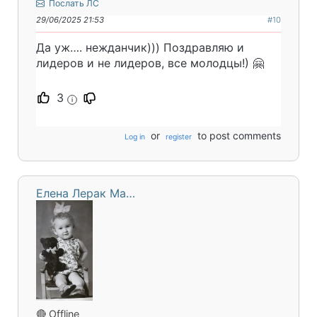
Послать ЛС
29/06/2025 21:53
#10
Да уж…. нежданчик))) Поздравляю и
лидеров и не лидеров, все молодцы!) 🤗
3
i
or
to post comments
Log in
register
Елена Лерак Ма…
🔴 Offline