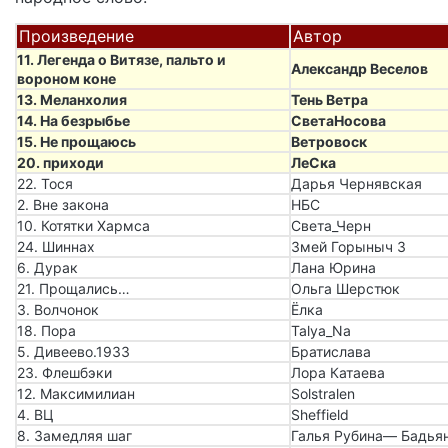
Произведение
Автор
11. Легенда о Витязе, пальто и
Александр Веселов
вороном коне
13. Меланхолия
Тень Ветра
14. На безрыбье
СветаНосова
15. Не прощаюсь
Ветровоск
20. приходи
ЛеСка
22. Тося
Дарья Чернявская
2. Вне закона
НБС
10. Котятки Хармса
Света_Черн
24. Шиннах
Змей Горыныч 3
6. Дурак
Лана Юрина
21. Прощались…
Ольга Шерстюк
3. Волчонок
Ёлка
18. Пора
Talya_Na
5. Дивеево.1933
Братислава
23. Флешбэки
Лора Катаева
12. Максимилиан
Solstralen
4. ВЦ
Sheffield
8. Замедляя шаг
Галья Рубина— Бадья