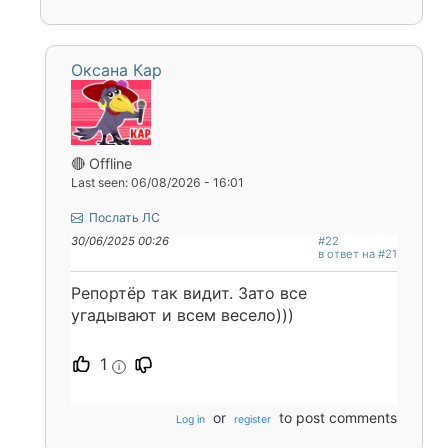
Оксана Кар
🔴 Offline
Last seen: 06/08/2026 - 16:01
Послать ЛС
30/06/2025 00:26
#22
в ответ на #21
Репортёр так видит. Зато все
угадывают и всем весело)))
1
i
or
to post comments
Log in
register