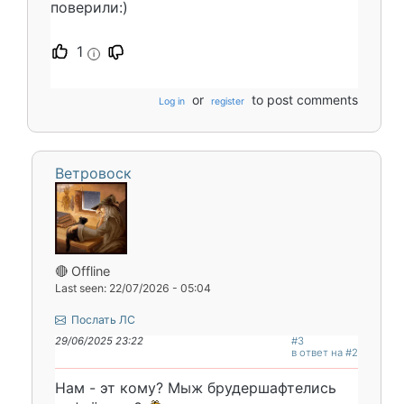
поверили:)
1
i
or
to post comments
Log in
register
Ветровоск
🔴 Offline
Last seen: 22/07/2026 - 05:04
Послать ЛС
29/06/2025 23:22
#3
в ответ на #2
Нам - эт кому? Мыж брудершафтелись