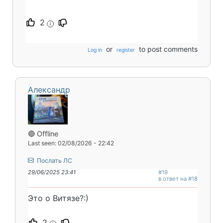
2
i
or
to post comments
Log in
register
Александр
🔴 Offline
Last seen: 02/08/2026 - 22:42
Послать ЛС
29/06/2025 23:41
#19
в ответ на #18
Это о Витязе?:)
2