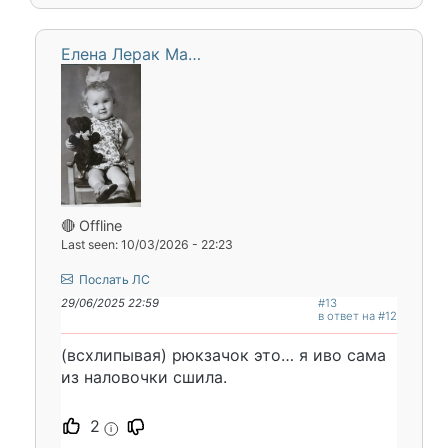
Елена Лерак Ма…
🔴 Offline
Last seen: 10/03/2026 - 22:23
Послать ЛС
29/06/2025 22:59
#13
в ответ на #12
(всхлипывая) рюкзачок это… я иво сама
из наловочки сшила.
2
i