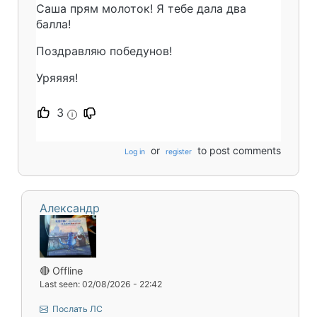
Саша прям молоток! Я тебе дала два
балла!
Поздравляю победунов!
Уряяяя!
3
i
or
to post comments
Log in
register
Александр
🔴 Offline
Last seen: 02/08/2026 - 22:42
Послать ЛС