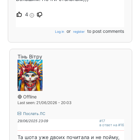
4
i
or
to post comments
Log in
register
Тінь Вітру
🔴 Offline
Last seen: 21/06/2026 - 20:03
Послать ЛС
29/06/2025 23:09
#17
в ответ на #16
Та шота уже двоих почитала и не пойму,