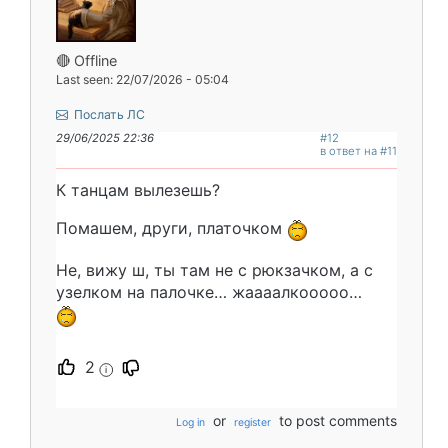
🔴 Offline
Last seen: 22/07/2026 - 05:04
Послать ЛС
29/06/2025 22:36
#12
в ответ на #11
К танцам вылезешь?
Помашем, други, платочком
Не, вижу ш, ты там не с рюкзачком, а с
узелком на палочке… жаааалкооооо…
2
i
or
to post comments
Log in
register