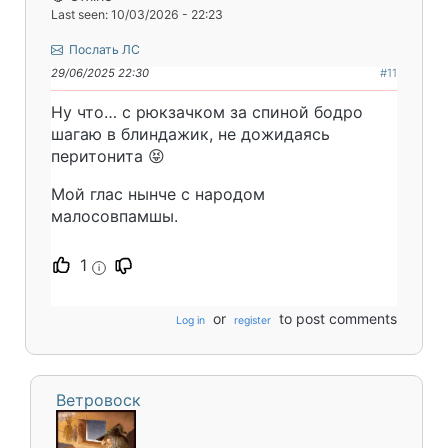
Last seen: 10/03/2026 - 22:23
Послать ЛС
29/06/2025 22:30
#11
Ну что… с рюкзачком за спиной бодро
шагаю в блиндажик, не дожидаясь
перитонита 😝
Мой глас нынче с народом
малосовпамшы.
1
i
or
to post comments
Log in
register
Ветровоск