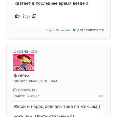
хватает в последнее время везде :(
2
i
or
to post comments
Log in
register
Оксана Кар
🔴 Offline
Last seen: 06/08/2026 - 16:01
Послать ЛС
29/06/2025 22:37
#16
Жюри и народ совпали тока по жи-шам)))
Большим. Почти стальным)))