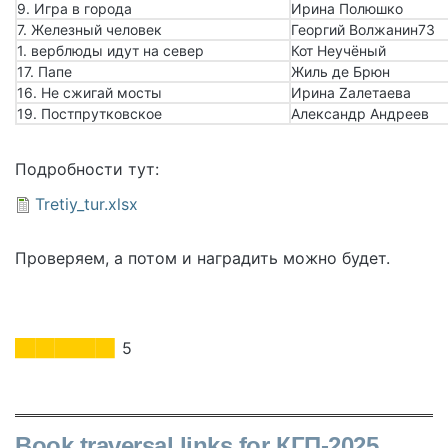
9. Игра в города
Ирина Полюшко
7. Железный человек
Георгий Волжанин73
1. верблюды идут на север
Кот Неучёный
17. Папе
Жиль де Брюн
16. Не сжигай мосты
Ирина Zалетаева
19. Постпрутковское
Александр Андреев
Подробности тут:
Document
Tretiy_tur.xlsx
Проверяем, а потом и наградить можно будет.
5
Book traversal links for КГП-2025