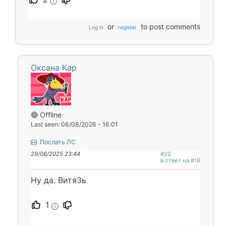
i
or
to post comments
Log in
register
Оксана Кар
🔴 Offline
Last seen: 06/08/2026 - 16:01
Послать ЛС
29/06/2025 23:44
#20
в ответ на #19
Ну да. ВитяЗь
1
i