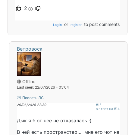
2
i
or
to post comments
Log in
register
Ветровоск
🔴 Offline
Last seen: 22/07/2026 - 05:04
Послать ЛС
29/06/2025 22:39
#15
в ответ на #14
Дык я б от неë не отказалась :)
В ней есть пространство… мне его чот не