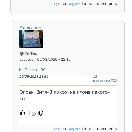
or
to post comments
Log in
register
Александр
🔴 Offline
Last seen: 02/08/2026 - 22:42
Послать ЛС
29/06/2025 23:54
#21
в ответ на #20
Оксан, Витя-3 похож на клона какого-
то:)
1
i
or
to post comments
Log in
register