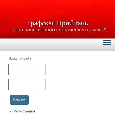
Графская При©тань
... зона повышенного творческого риска*)
Togg
Вход на сайт
Регистрация