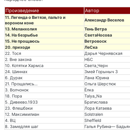
Произведение
Автор
11. Легенда о Витязе, пальто и
Александр Веселов
вороном коне
13. Меланхолия
Тень Ветра
14. На безрыбье
СветаНосова
15. Не прощаюсь
Ветровоск
20. приходи
ЛеСка
22. Тося
Дарья Чернявская
2. Вне закона
НБС
10. Котятки Хармса
Света_Черн
24. Шиннах
Змей Горыныч 3
6. Дурак
Лана Юрина
21. Прощались…
Ольга Шерстюк
3. Волчонок
Ёлка
18. Пора
Talya_Na
5. Дивеево.1933
Братислава
23. Флешбэки
Лора Катаева
12. Максимилиан
Solstralen
4. ВЦ
Sheffield
8. Замедляя шаг
Галья Рубина— Бадья