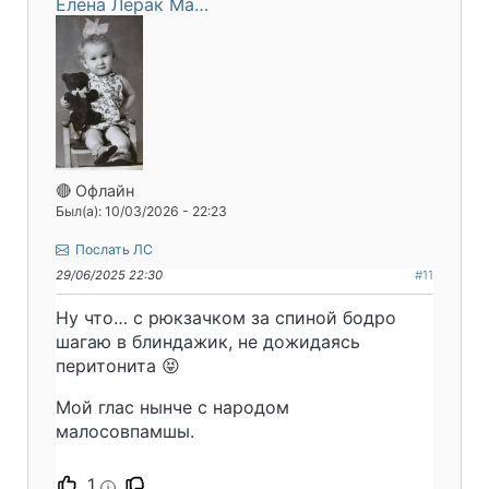
Елена Лерак Ма…
🔴 Офлайн
Был(а): 10/03/2026 - 22:23
Послать ЛС
29/06/2025 22:30
#11
Ну что… с рюкзачком за спиной бодро
шагаю в блиндажик, не дожидаясь
перитонита 😝
Мой глас нынче с народом
малосовпамшы.
1
i