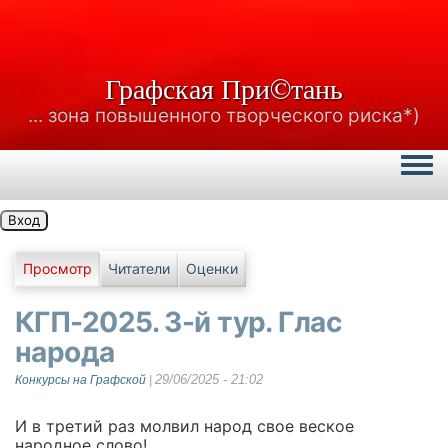
Графская При©тань
... зона повышенного творческого риска*)
Togg
Вход
Главные вкладки
Просмотр
Читатели
Оценки
КГП-2025. 3-й тур. Глас
народа
29/06/2025 - 21:02
Конкурсы на Графской
|
И в третий раз молвил народ свое веское
народное слово!