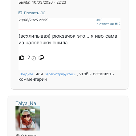
Был(а): 10/03/2026 - 22:23
Послать ЛС
29/06/2025 22:59
#13
в ответ на #12
(всхлипывая) рюкзачок это… я иво сама
из наловочки сшила.
2
i
или
, чтобы оставлять
Войдите
зарегистрируйтесь
комментарии
Talya_Na