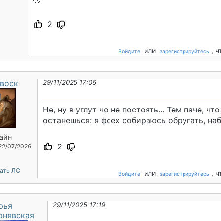
🤣
2
или
, 
Войдите
зарегистрируйтесь
воск
29/11/2025 17:06
Не, ну в углут чо не постоять... Тем паче, чт
останешься: я фсех собираюсь обругать, н
айн
2
 22/07/2026
ать ЛС
или
, 
Войдите
зарегистрируйтесь
рья
29/11/2025 17:19
рнявская