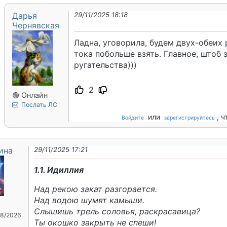
Дарья
29/11/2025 18:18
Чернявская
Ладна, уговорила, будем двух-обеих 
тока побольше взять. Главное, штоб 
ругательства)))
2
🟢 Онлайн
Послать ЛС
или
, 
Войдите
зарегистрируйтесь
ина
29/11/2025 17:21
1.1. Идиллия
Над рекою закат разгорается.
Над водою шумят камыши.
Слышишь трель соловья, раскрасавица?
08/2026
Ты окошко закрыть не спеши!