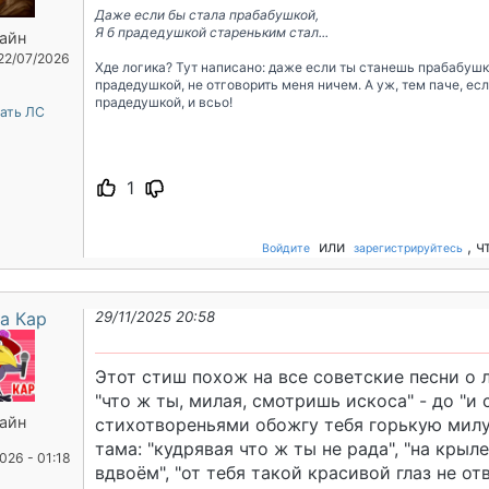
Даже если бы стала прабабушкой,
Я б прадедушкой стареньким стал...
айн
 22/07/2026
Хде логика? Тут написано: даже если ты станешь прабабушко
прадедушкой, не отговорить меня ничем. А уж, тем паче, есл
прадедушкой, и всьо!
ать ЛС
1
или
, 
Войдите
зарегистрируйтесь
а Кар
29/11/2025 20:58
Этот стиш похож на все советские песни о 
"что ж ты, милая, смотришь искоса" - до "и 
айн
стихотвореньями обожгу тебя горькую милу
тама: "кудрявая что ж ты не рада", "на кры
026 - 01:18
вдвоём", "от тебя такой красивой глаз не от