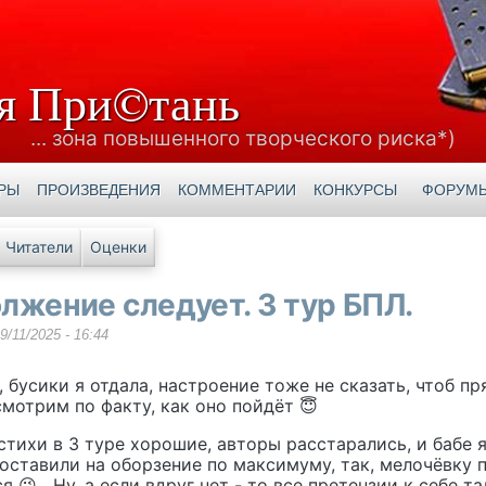
я При©тань
... зона повышенного творческого риска*)
РЫ
ПРОИЗВЕДЕНИЯ
КОММЕНТАРИИ
КОНКУРСЫ
ФОРУМ
е вкладки
Читатели
Оценки
лжение следует. 3 тур БПЛ.
9/11/2025 - 16:44
, бусики я отдала, настроение тоже не сказать, чтоб п
мотрим по факту, как оно пойдёт 😇
тихи в 3 туре хорошие, авторы расстарались, и бабе 
оставили на оборзение по максимуму, так, мелочёвку 
я 😉 Ну, а если вдруг нет - то все претензии к себе т