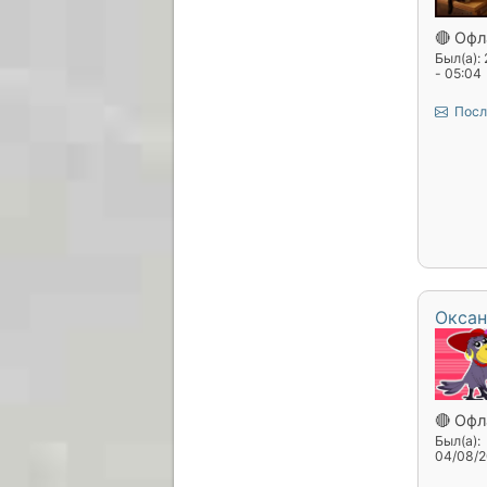
🔴 Офл
Был(а):
- 05:04
Посл
Оксан
🔴 Офл
Был(а):
04/08/2