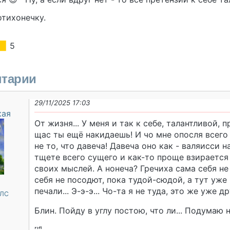
отихонечку.
5
тарии
29/11/2025 17:03
кая
От жизня... У меня и так к себе, талантливой,
щас ты ещё накидаешь! И чо мне опосля всего 
не то, что давеча! Давеча оно как - валяисси 
тщете всего сущего и как-то проще взирается
своих мыслей. А нонеча? Гречиха сама себя не
себя не посодют, пока тудой-сюдой, а тут уже 
печали... Э-э-э... Чо-та я не туда, это же уже д
 ЛС
Блин. Пойду в углу постою, что ли... Подумаю 