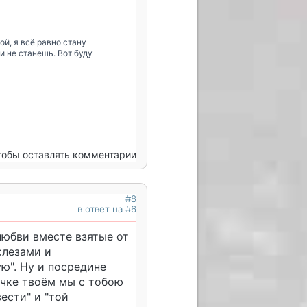
й, я всё равно стану
и не станешь. Вот буду
чтобы оставлять комментарии
#8
в ответ на #6
любви вместе взятые от
слезами и
ю". Ну и посредине
лечке твоём мы с тобою
вести" и "той