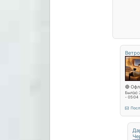
Ветро
🔴 Офл
Был(а):
- 05:04
Посл
Да
Че