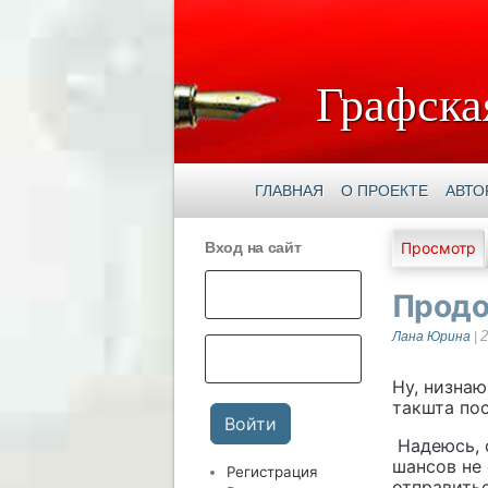
Графска
ГЛАВНАЯ
О ПРОЕКТЕ
АВТО
Главны
Вход на сайт
Просмотр
Продо
2
Лана Юрина
|
Ну, низнаю
такшта пос
Надеюсь, с
шансов не 
Регистрация
отправитьс