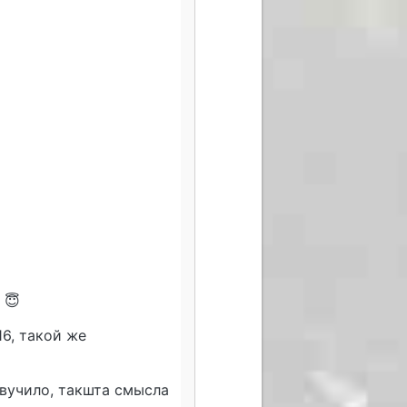
т 😇
16, такой же
звучило, такшта смысла