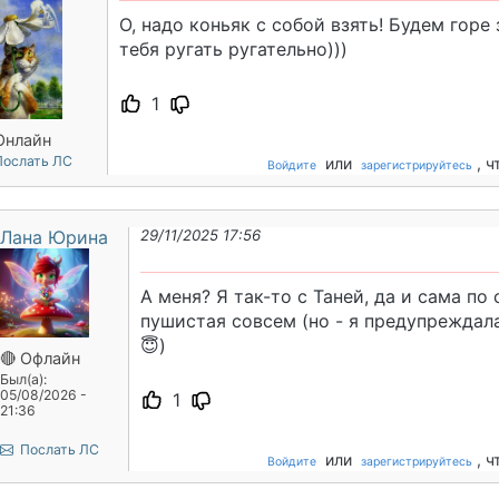
О, надо коньяк с собой взять! Будем горе
тебя ругать ругательно)))
1
Онлайн
ослать ЛС
или
, 
Войдите
зарегистрируйтесь
Лана Юрина
29/11/2025 17:56
А меня? Я так-то с Таней, да и сама по 
пушистая совсем (но - я предупреждала
😇)
🔴 Офлайн
Был(а):
05/08/2026 -
1
21:36
Послать ЛС
или
, 
Войдите
зарегистрируйтесь