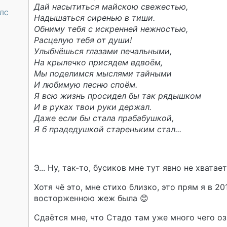
Дай насытиться майскою свежестью,
 ЛС
Надышаться сиренью в тиши.
Обниму тебя с искренней нежностью,
Расцелую тебя от души!
Улыбнёшься глазами печальными,
На крылечко присядем вдвоём,
Мы поделимся мыслями тайными
И любимую песню споём.
Я всю жизнь просидел бы так рядышком
И в руках твои руки держал.
Даже если бы стала прабабушкой,
Я б прадедушкой стареньким стал...
Э... Ну, так-то, бусиков мне тут явно не хватае
Хотя чё это, мне стихо близко, это прям я в 20
восторженною жеж была 😊
Сдаётся мне, что Стадо там уже много чего о