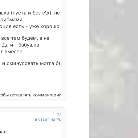
ка (пусть и без с\х), не
приёмами,
оция есть - уже хорошо.
все там будем, а не
 Да и - бабушка
 вместе...
ак и сминусовать могла б)
чтобы оставлять комментарии
#7
в ответ на #6
ал: