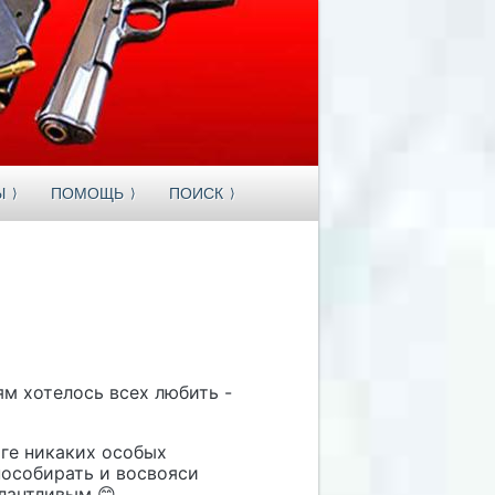
Ы
ПОМОЩЬ
ПОИСК
рям хотелось всех любить -
яге никаких особых
пособирать и восвояси
алантливым 😊