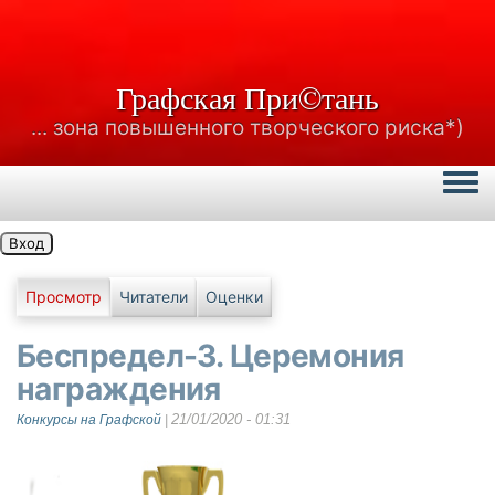
Графская При©тань
... зона повышенного творческого риска*)
Togg
Вход
Главные вкладки
Просмотр
Читатели
Оценки
Беспредел-3. Церемония
награждения
21/01/2020 - 01:31
Конкурсы на Графской
|