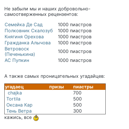
Не забыли мы и наших добровольно-
самоотверженных рецензентов:
Семейка Де Сад
1000 пиастров
Полковник Скалозуб
1000 пиастров
Княгиня Орехова
1000 пиастров
Гражданка Алычова
1000 пиастров
Ветровоск
1000 пиастров
(Печенькина)
АС Пупкин
1000 пиастров
А также самых проницательных угадайцев:
угадаец
призы
пиастры
chajka
700
Tortila
500
Оксана Кар
500
Тень Ветра
300
кажись, все