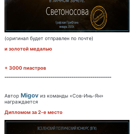
(оригинал будет отправлен по почте)
и золотой медалью
+ 3000 пиастров
===================================================
Migov
Автор
из команды «Сов-Инь-Ян»
награждается
Дипломом за 2-е место