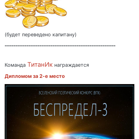
(будет переведено капитану)
===================================================
ТитанИк
Команда
награждается
Дипломом за 2-е место