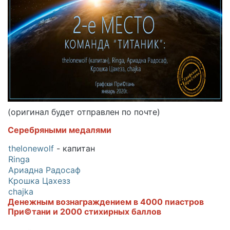
(оригинал будет отправлен по почте)
Серебряными медалями
thelonewolf
- капитан
Ringa
Ариадна Радосаф
Крошка Цахезз
chajka
Денежным вознаграждением в 4000 пиастров
При©тани и 2000 стихирных баллов