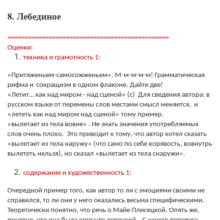
8. Лебединое
===============================================
Оценки:
техника и грамотность 1:
«Притяженьем-самосожженьем». М-м-м-м-м! Грамматическая
рифма и сокращизм в одном флаконе. Дайте две!
«Летит… как над миром - над сценой» (с) Для сведения автора: в
русском языке от перемены слов местами смысл меняется, и
«лететь как над миром над сценой» тому пример.
«вылетает из тела вовне» . Не знать значения употребляемых
слов очень плохо. Это приводит к тому, что автор хотел сказать
«вылетает из тела наружу» (что само по себе корявость, вовнутрь
вылететь нельзя), но сказал «вылетает из тела снаружи».
содержание и художественность 1:
Очередной пример того, как автор то ли с эмоциями своими не
справился, то ли они у него оказались весьма специфическими.
Теоретически понятно, что речь о Майе Плисецкой. Опять же,