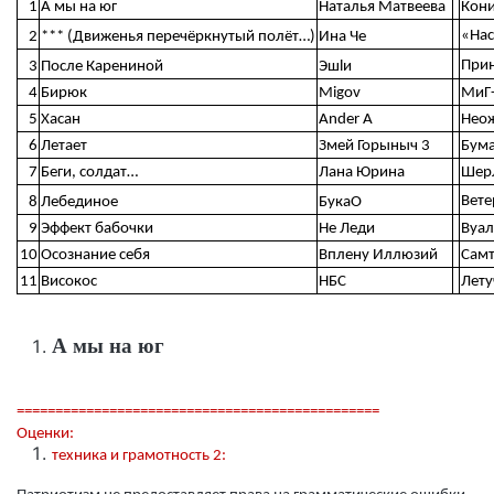
1
А мы на юг
Наталья Матвеева
Кони
«Нас
2
*** (Движенья перечёркнутый полёт…)
Ина Че
Прин
3
После Карениной
Эшlи
4
Бирюк
Migov
МиГ
5
Хасан
Ander A
Нео
6
Летает
Змей Горыныч 3
Бум
7
Беги, солдат…
Лана Юрина
Шер
Вете
8
Лебединое
БукаО
9
Эффект бабочки
Не Леди
Вуал
10
Осознание себя
Вплену Иллюзий
Сам
11
Високос
НБС
Лету
А мы на юг
===============================================
Оценки:
техника и грамотность 2: