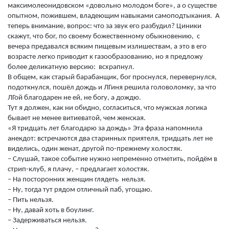
максимолеонидовском «довольно молодом боге», а о существе
опытном, пожившем, владеющим навыками самоподтыкания. А
теперь внимание, вопрос: что за звук его разбудил? Циники
скажут, что бог, по своему божественному обыкновению, с
вечера предавался всяким пищевым излишествам, а это в его
возрасте легко приводит к газообразованию, но я предложу
более деликатную версию: всхрапнул.
В общем, как старый барабанщик, бог проснулся, перевернулся,
подоткнулся, пошёл дождь и ЛГиня решила головоломку, за что
ЛГой благодарен не ей, не богу, а дождю.
Тут я должен, как ни обидно, согласиться, что мужская логика
бывает не менее витиеватой, чем женская.
«Я тридцать лет благодарю за дождь» Эта фраза напомнила
анекдот: встречаются два старинных приятеля, тридцать лет не
виделись, один женат, другой по-прежнему холостяк.
– Слушай, такое событие нужно непременно отметить, пойдём в
стрип-клуб, я плачу, – предлагает холостяк.
– На посторонних женщин глядеть нельзя.
– Ну, тогда тут рядом отличный паб, угощаю.
– Пить нельзя.
– Ну, давай хоть в боулинг.
– Задерживаться нельзя.