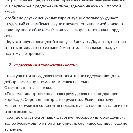
Патриотизм не предоставляет права на грамматические ошибки.
И в первом же предложении тире, где оно не нужно – плохой
зачин.
Изобилие других ненужных тире ситуацию только ухудшает.
Неудачный анжамбеман вкупе с неудачной инверсией «Качало
шлюпку цвета абрикоса,// волнуясь, море. Царствовал норд-
ост».
Недуга+недуг а последний в пару с «Зинчук». Да, автор, не знаю
и знать не желаю кто из вашей магнитолы разрывает воздух,
поэтому не прошло.
содержание и художественность 1:
Никакущее ни по художественности, ни по содержанию. Даже
добор пафоса при помощи тирешек не помог.
С самого, опять же нечала.
«Едва машина тронулась – навстречу деревьев-голодранцев
хоровод». Хоровод, автор, это кружение. Если навстречу
машине кружится хоровод деревьев, нужно срочно остановиться
и протрезветь.
«солнце с глаз не сгонишь - штурмует лобовое - шторки дрянь».
Более беспомощно й попытки описать слепящее солнце я еще не
встречал.