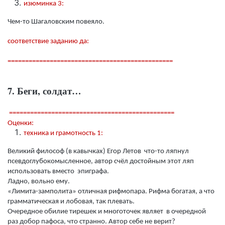
изюминка 3:
Чем-то Шагаловским повеяло.
соответствие заданию да:
===============================================
7. Беги, солдат…
===============================================
Оценки:
техника и грамотность 1:
Великий философ (в кавычках) Егор Летов что-то ляпнул
псевдоглубокомысленное, автор счёл достойным этот ляп
использовать вместо эпиграфа.
Ладно, вольно ему.
«Лимита-замполита» отличная рифмопара. Рифма богатая, а что
грамматическая и лобовая, так плевать.
Очередное обилие тирешек и многоточек являет в очередной
раз добор пафоса, что странно. Автор себе не верит?