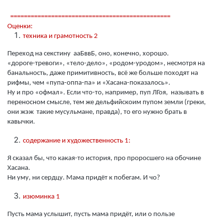
===============================================
Оценки:
техника и грамотность 2
Переход на секстину ааБввБ, оно, конечно, хорошо.
«дороге-тревоги», «тело-дело», «родом-уродом», несмотря на
банальность, даже примитивность, всё же больше походят на
рифмы, чем «пупа-оппа-па» и «Хасана-показалось».
Ну и про «офмал». Если что-то, например, пуп ЛГоя, называть в
переносном смысле, тем же дельфийскоим пупом земли (греки,
они жэж такие мусульмане, правда), то его нужно брать в
кавычки.
содержание и художественность 1:
Я сказал бы, что какая-то история, про проросшего на обочине
Хасана.
Ни уму, ни сердцу. Мама придёт к побегам. И чо?
изюминка 1
Пусть мама услышит, пусть мама придёт, или о пользе