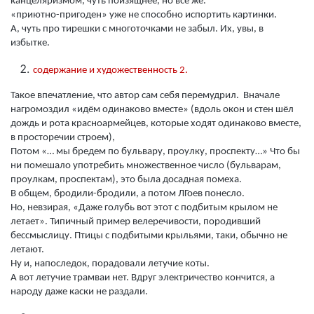
канцеляризмом, чуть поизящнее, но всё же.
«приютно-пригоден» уже не способно испортить картинки.
А, чуть про тирешки с многоточками не забыл. Их, увы, в
избытке.
содержание и художественность 2.
Такое впечатление, что автор сам себя перемудрил. Вначале
нагромоздил «идём одинаково вместе» (вдоль окон и стен шёл
дождь и рота красноармейцев, которые ходят одинаково вместе,
в просторечии строем),
Потом «… мы бредем по бульвару, проулку, проспекту…» Что бы
ни помешало употребить множественное число (бульварам,
проулкам, проспектам), это была досадная помеха.
В общем, бродили-бродили, а потом ЛГоев понесло.
Но, невзирая, «Даже голубь вот этот с подбитым крылом не
летает». Типичный пример велеречивости, породивший
бессмыслицу. Птицы с подбитыми крыльями, таки, обычно не
летают.
Ну и, напоследок, порадовали летучие коты.
А вот летучие трамваи нет. Вдруг электричество кончится, а
народу даже каски не раздали.