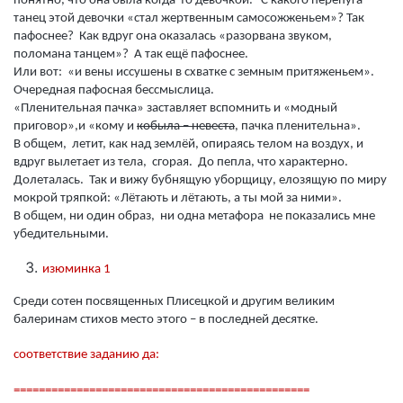
понятно, что она была когда-то девочкой. С какого перепуга
танец этой девочки «стал жертвенным самосожженьем»? Так
пафоснее? Как вдруг она оказалась «разорвана звуком,
поломана танцем»? А так ещё пафоснее.
Или вот: «и вены иссушены в схватке с земным притяженьем».
Очередная пафосная бессмыслица.
«Пленительная пачка» заставляет вспомнить и «модный
приговор»,и «кому и
кобыла – невеста
, пачка пленительна».
В общем, летит, как над землёй, опираясь телом на воздух, и
вдруг вылетает из тела, сгорая. До пепла, что характерно.
Долеталась. Так и вижу бубнящую уборщицу, елозящую по миру
мокрой тряпкой: «Лётають и лётають, а ты мой за ними».
В общем, ни один образ, ни одна метафора не показались мне
убедительными.
изюминка 1
Среди сотен посвященных Плисецкой и другим великим
балеринам стихов место этого – в последней десятке.
соответствие заданию да:
===============================================