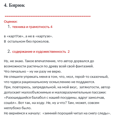
4. Бирюк
===============================================
Оценки:
техника и грамотность 4
в «картУзе», а не в «картузе».
В остальном без проколов.
содержание и художественность 2
Ну, не знаю. Такое впечатление, что автор дорвался до
возможности растечься по древу всей свой фантазией.
Что печально – ну ни разу не верю.
Не спешите упрекать меня в том, что, мол, герой-то сказочный,
что чудеса рациональному осмыслению не поддаются.
При, повторюсь, запредельной, на мой вкус, затянутости, автор
допускает малообъяснимые и маловразумительные пассажи:
«Разошедшийся балабол с нашей посудины, вдруг замолчав,
сошёл». Вот так, на ходу. Не, ну а что? Там, может, совсем
неглубоко было.
Но вернёмся к началу: «зимней порошей читал на снегу следы».