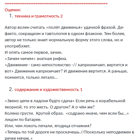
===============================================
Оценки:
техника и грамотность 2
Автор волен считать «полёт движенья» удачной фразой. Де-
факто, сокращизм и тавтология в одном флаконе. Тем более,
автор не только знает нормальную форму этого слова, но и
употребляет.
И опять самое первое, зачин.
«Зачем-ничем» знатная рифма.
«Движение - само непостоянство -// капризничает, вертится и
вот» Движение капризичает? И движение вертится. А раньше,
помнится, только летало…
содержание и художественность 1
«Звено цепи в ладони будто сдача» Если речь о корабельной
якорной, то это жесть. О другом? А о чём же?
Колено грусти. Крутой образ. «содрано иначе, чем если бы…»
лицом по батарее.
Или, чем локоть печали, ягодица отчаяния?
«Теперь по той дороге не проскачешь.//Поскольку неподвижен в
речке мячик.»