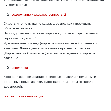
«Рождения – день его» тоже не айс. Но лучше, чем «матросами-
нутром своим»
содержание и художественность 2
Сказать, что попытка не удалась, равно, как утверждать
обратное, не могу.
Набор дореволюционных картинок, после которых хочется
спросить: «ну и чо»?
Чувствительный поезд (паровоз и куча вагонов) обречённо
вздыхает. Даже в детском мультике про нечто похожее
(Паровозик из Ромашково) и то вагоны отдельно, паровоз
отдельно.
изюминка 2:
Молчали жёлтые и синие, в зелёных плакали и пели. Ну, и
остальные помотивчики. Плюс Каренина прям со склада
древностей.
соответствие заданию да:
===============================================