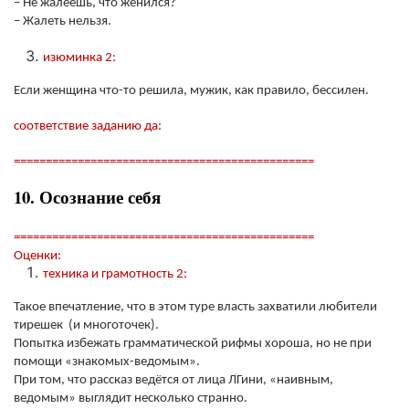
– Не жалеешь, что женился?
– Жалеть нельзя.
изюминка 2:
Если женщина что-то решила, мужик, как правило, бессилен.
соответствие заданию да:
===============================================
10. Осознание себя
===============================================
Оценки:
техника и грамотность 2:
Такое впечатление, что в этом туре власть захватили любители
тирешек (и многоточек).
Попытка избежать грамматической рифмы хороша, но не при
помощи «знакомых-ведомым».
При том, что рассказ ведётся от лица ЛГини, «наивным,
ведомым» выглядит несколько странно.