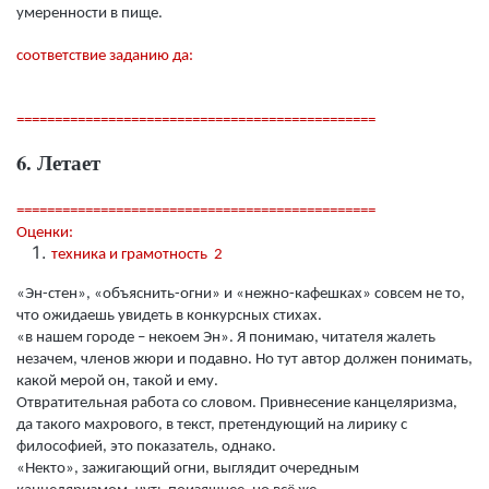
умеренности в пище.
соответствие заданию да:
===============================================
6. Летает
===============================================
Оценки:
техника и грамотность 2
«Эн-стен», «объяснить-огни» и «нежно-кафешках» совсем не то,
что ожидаешь увидеть в конкурсных стихах.
«в нашем городе – некоем Эн». Я понимаю, читателя жалеть
незачем, членов жюри и подавно. Но тут автор должен понимать,
какой мерой он, такой и ему.
Отвратительная работа со словом. Привнесение канцеляризма,
да такого махрового, в текст, претендующий на лирику с
философией, это показатель, однако.
«Некто», зажигающий огни, выглядит очередным