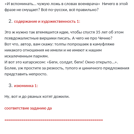
«И вспоминать… чужую ложь в словах военврача» Ничего в этой
фразе не смущает? Всё по-русски, всё правильно?
содержание и художественность 1:
Это ж нужно так втемяшится идее, чтобы спустя 35 лет об этом
псевдожалистные виршики писать. А чего не про Чечню?
Вот что, автор, вам скажу: толпы попрошаек в камуфляже
никакого отношения не имели и не имеют к нашим
искалеченным парням.
И вот это катарсисом: «Беги, солдат, беги! Окно открыто…».
Более, уж простите за резкость, тупого и циничного предложения
представить непросто.
изюминка 1:
Ну, вот и до рваных котят дожили.
соответствие заданию да
===============================================