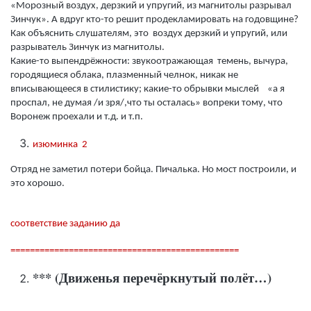
«Морозный воздух, дерзкий и упругий, из магнитолы разрывал
Зинчук». А вдруг кто-то решит продекламировать на годовщине?
Как объяснить слушателям, это воздух дерзкий и упругий, или
разрыватель Зинчук из магнитолы.
Какие-то выпендрёжности: звукоотражающая темень, вычура,
городящиеся облака, плазменный челнок, никак не
вписывающееся в стилистику; какие-то обрывки мыслей «а я
проспал, не думая /и зря/,что ты осталась» вопреки тому, что
Воронеж проехали и т.д. и т.п.
изюминка 2
Отряд не заметил потери бойца. Пичалька. Но мост построили, и
это хорошо.
соответствие заданию да
===============================================
***
(
Движенья перечёркнутый полёт
…)