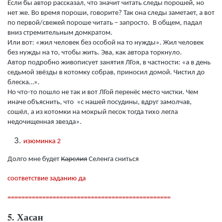
Если бы автор рассказал, что значит читать следы порошей, но
нет же. Во время пороши, говорите? Так она следы заметает, а вот
по первой/свежей пороше читать – запросто. В общем, падал
вниз стремительным домкратом.
Или вот: «жил человек без особой на то нужды». Жил человек
без нужды на то, чтобы жить. Эва, как автора торкнуло.
Автор подробно живописует занятия ЛГоя, в частности: «а в день
седьмой звёзды в котомку собрав, приносил домой. Чистил до
блеска…».
Но что-то пошло не так и вот ЛГой перенёс место чистки. Чем
иначе объяснить, что «с нашей посудины, вдруг замолчав,
сошёл, а из котомки на мокрый песок тогда тихо легла
недочищенная звезда».
изюминка 2
Долго мне будет
Карелия
Селенга сниться
соответствие заданию да
===============================================
5. Хасан