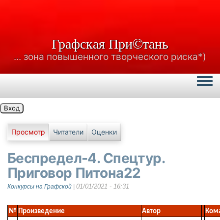
Графская При©тань
... зона повышенного творческого риска*)
Togg
Вход
Главные вкладки
Просмотр
Читатели
Оценки
Беспредел-4. Спецтур.
Приговор Питона22
01/01/2021 - 16:31
Конкурсы на Графской
|
№
Произведение
Автор
Ком