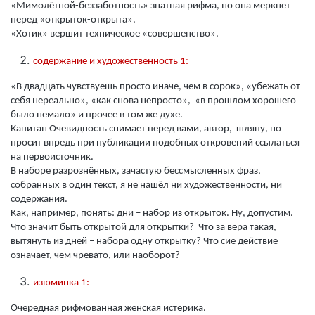
«Мимолётной-беззаботность» знатная рифма, но она меркнет
перед «открыток-открыта».
«Хотик» вершит техническое «совершенство».
содержание и художественность 1:
«В двадцать чувствуешь просто иначе, чем в сорок», «убежать от
себя нереально», «как снова непросто», «в прошлом хорошего
было немало» и прочее в том же духе.
Капитан Очевидность снимает перед вами, автор, шляпу, но
просит впредь при публикации подобных откровений ссылаться
на первоисточник.
В наборе разрознённых, зачастую бессмысленных фраз,
собранных в один текст, я не нашёл ни художественности, ни
содержания.
Как, например, понять: дни – набор из открыток. Ну, допустим.
Что значит быть открытой для открытки? Что за вера такая,
вытянуть из дней – набора одну открытку? Что сие действие
означает, чем чревато, или наоборот?
изюминка 1:
Очередная рифмованная женская истерика.