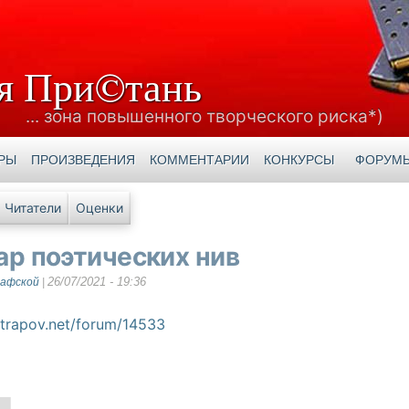
я При©тань
... зона повышенного творческого риска*)
РЫ
ПРОИЗВЕДЕНИЯ
КОММЕНТАРИИ
КОНКУРСЫ
ФОРУМ
е вкладки
Читатели
Оценки
ар поэтических нив
26/07/2021 - 19:36
рафской
|
atrapov.net/forum/14533