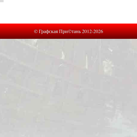
© Графская При©тань 2012-2026