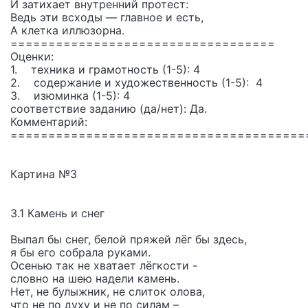
И затихает внутренний протест:
Ведь эти всходы — главное и есть,
А клетка иллюзорна.
===================================
Оценки:
1. техника и грамотность (1-5): 4
2. содержание и художественность (1-5): 4
3. изюминка (1-5): 4
соответствие заданию (да/нет): Да.
Комментарий:
=======================================
Картина №3
3.1 Камень и снег
Выпал бы снег, белой пряжей лёг бы здесь,
я бы его собрала руками.
Осенью так не хватает лёгкости -
словно на шею надели камень.
Нет, не булыжник, не слиток олова,
что не по духу и не по силам –