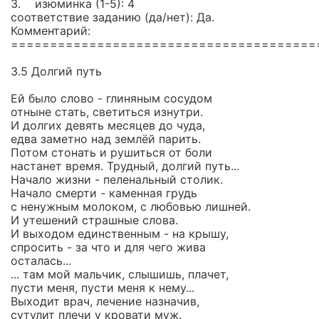
3. изюминка (1-5): 4
соответствие заданию (да/нет): Да.
Комментарий:
=======================================
3.5 Долгий путь
Ей было слово - глиняным сосудом
отныне стать, светиться изнутри.
И долгих девять месяцев до чуда,
едва заметно над землёй парить.
Потом стонать и рушиться от боли
настанет время. Трудный, долгий путь...
Начало жизни - пеленальный столик.
Начало смерти - каменная грудь
с ненужным молоком, с любовью лишней.
И утешений страшные слова.
И выходом единственным - на крышу,
спросить - за что и для чего жива
осталась...
... там мой мальчик, слышишь, плачет,
пусти меня, пусти меня к нему...
Выходит врач, лечение назначив,
сутулит плечи у кровати муж.