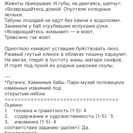
Животы прикрывая. И губы, не двигаясь, шепчут:
«Возвращайтесь домой. Опустели холодные
люльки.
Табуны лошадей не идут без камчи к водопоям».
Занемели у баб огрубевшие вспухшие руки.
«Возвращайтесь живыми!» — и воют,
Тревожно так воют.
Одноглазо кeмарит уставшее буйствовать лихо.
Ржавый гнутый клинок в облаках тишину караулит.
Не мигая, глядят в пустоту жены, матери скифов,
И горят под луной их родные широкие скулы.
---
*Луганск. Каменные бабы. Парк-музей половецких
каменных изваяний под
открытым небом.
===================================
Оценки:
1. техника и грамотность (1-5): 4
2. содержание и художественность (1-5): 5
3. изюминка (1-5): 4
соответствие заданию (да/нет): Да.