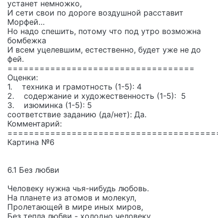
устанет немножко,
И сети свои по дороге воздушной расставит
Морфей…
Но надо спешить, потому что под утро возможна
бомбежка
И всем уцелевшим, естественно, будет уже не до
фей.
===================================
Оценки:
1. техника и грамотность (1-5): 4
2. содержание и художественность (1-5): 5
3. изюминка (1-5): 5
соответствие заданию (да/нет): Да.
Комментарий:
=======================================
Картина №6
6.1 Без любви
Человеку нужна чья-нибудь любовь.
На планете из атомов и молекул,
Пролетающей в мире иных миров,
Без тепла любви - холодно человеку.