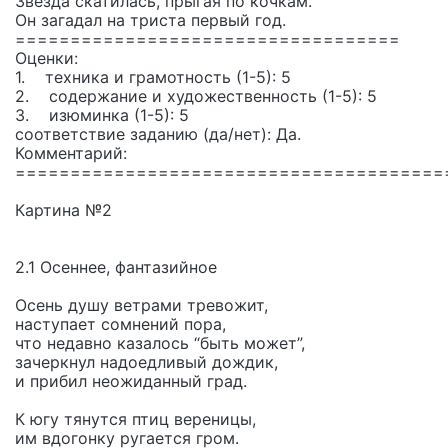
Звезда скатилась, прыгая по кочкам.
Он загадал на триста первый год.
===================================
Оценки:
1. техника и грамотность (1-5): 5
2. содержание и художественность (1-5): 5
3. изюминка (1-5): 5
соответствие заданию (да/нет): Да.
Комментарий:
=======================================
Картина №2
2.1 Осеннее, фантазийное
Осень душу ветрами тревожит,
наступает сомнений пора,
что недавно казалось “быть может”,
зачеркнул надоедливый дождик,
и прибил неожиданный град.
К югу тянутся птиц вереницы,
им вдогонку ругается гром.