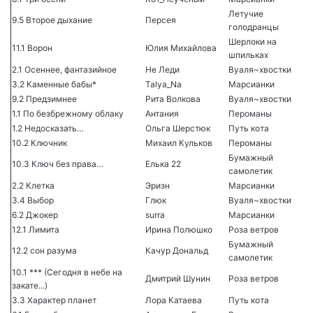
Летучие
9.5 Второе дыхание
Персея
голодранцы
Шерлоки на
11.1 Ворон
Юлия Михайлова
шпильках
2.1 Осеннее, фантазийное
Не Леди
Вуаля~хвостки
3.2 Каменные бабы*
Talya_Na
Марсианки
9.2 Предзимнее
Рита Волкова
Вуаля~хвостки
1.1 По безбрежному облаку
Антания
Пероманы
1.2 Недосказать…
Ольга Шерстюк
Путь кота
10.2 Ключник
Михаил Кульков
Пероманы
Бумажный
10.3 Ключ без права…
Елька 22
самолетик
2.2 Клетка
Эризн
Марсианки
3.4 Выбор
Глюк
Вуаля~хвостки
6.2 Джокер
surra
Марсианки
12.1 Лимита
Ирина Полюшко
Роза ветров
Бумажный
12.2 сон разума
Качур Дональд
самолетик
10.1 *** (Сегодня в небе на
Дмитрий Шунин
Роза ветров
закате...)
3.3 Характер планет
Лора Катаева
Путь кота