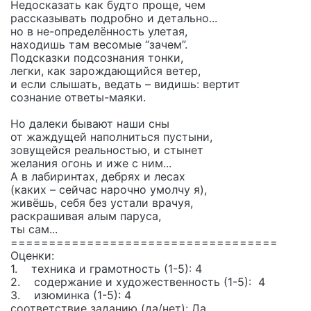
Недосказать как будто проще, чем
рассказывать подробно и детально...
но в не-определённость улетая,
находишь там весомые “зачем”.
Подсказки подсознания тонки,
легки, как зарождающийся ветер,
и если слышать, ведать – видишь: вертит
сознание ответы-маяки.
Но далеки бывают наши сны
от жаждущей наполниться пустыни,
зовущейся реальностью, и стынет
желания огонь и иже с ним...
А в лабиринтах, дебрях и лесах
(каких – сейчас нарочно умолчу я),
живёшь, себя без устали врачуя,
раскрашивая алым паруса,
ты сам...
===================================
Оценки:
1. техника и грамотность (1-5): 4
2. содержание и художественность (1-5): 4
3. изюминка (1-5): 4
соответствие заданию (да/нет): Да.