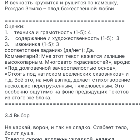
И вечность кружится и рушится по камешку,
Рождая Землю – плод божественной любви.
===================================
Оценки:
1. техника и грамотность (1-5): 4
2. содержание и художественность (1-5): 3
3. изюминка (1-5): 3
соответствие заданию (да/нет): Да.
Комментарий: Мне этот текст кажется излишне
высокопарным. Многовато «красивостей», вроде:
«Под долговечной зачерствелостью основ»,
«Стоять под натиском вселенских сквозняков» и
т.д. Всё это, на мой взгляд, делает стихотворение
несколько перегруженным, тяжеловесным. Это
особенно ощутимо на фоне предыдущих текстов
из этого же блока.
=======================================
3.4 Выбор
Не каркай, ворон, и так не сладко. Слабеет тело,
болит душа.
Тревоги скрою, всплакну украдкой, надежд