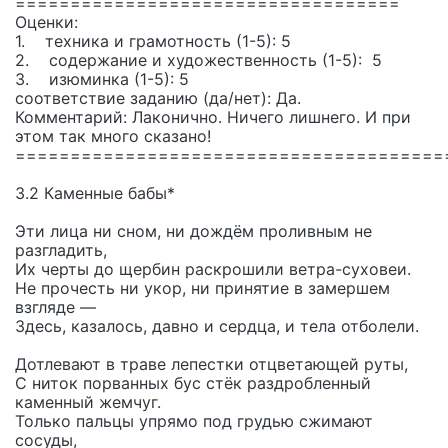
===================================
Оценки:
1. техника и грамотность (1-5): 5
2. содержание и художественность (1-5): 5
3. изюминка (1-5): 5
соответствие заданию (да/нет): Да.
Комментарий: Лаконично. Ничего лишнего. И при
этом так много сказано!
=======================================
3.2 Каменные бабы*
Эти лица ни сном, ни дождём проливным не
разгладить,
Их черты до щербин раскрошили ветра-суховеи.
Не прочесть ни укор, ни принятие в замершем
взгляде —
Здесь, казалось, давно и сердца, и тела отболели.
Дотлевают в траве лепестки отцветающей руты,
С ниток порванных бус стёк раздробленный
каменный жемчуг.
Только пальцы упрямо под грудью сжимают
сосуды,