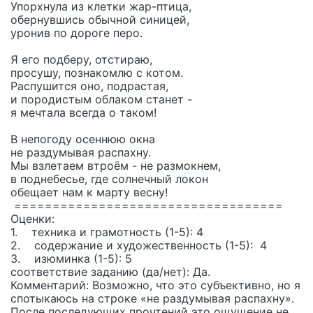
Упорхнула из клетки жар-птица,
обернувшись обычной синицей,
уронив по дороге перо.
Я его подберу, отстираю,
просушу, познакомлю с котом.
Распушится оно, подрастая,
и породистым облаком станет -
я мечтала всегда о таком!
В непогоду осеннюю окна
не раздумывая распахну.
Мы взлетаем втроём - не размокнем,
в поднебесье, где солнечный локон
обещает нам к марту весну!
===================================
Оценки:
1. техника и грамотность (1-5): 4
2. содержание и художественность (1-5): 4
3. изюминка (1-5): 5
соответствие заданию (да/нет): Да.
Комментарий: Возможно, что это субъективно, но я
спотыкаюсь на строке «не раздумывая распахну».
После последующих прочтений это ощущение не