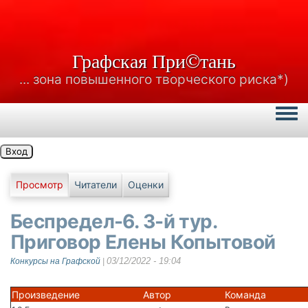
Графская При©тань
... зона повышенного творческого риска*)
Togg
Вход
Главные вкладки
Просмотр
Читатели
Оценки
Беспредел-6. 3-й тур.
Приговор Елены Копытовой
03/12/2022 - 19:04
Конкурсы на Графской
|
Произведение
Автор
Команда