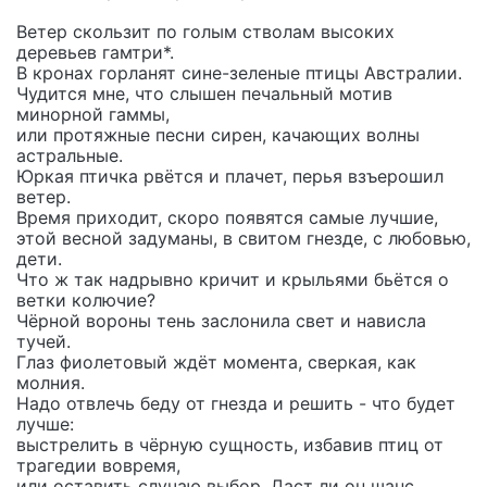
Ветер скользит по голым стволам высоких
деревьев гамтри*.
В кронах горланят сине-зеленые птицы Австралии.
Чудится мне, что слышен печальный мотив
минорной гаммы,
или протяжные песни сирен, качающих волны
астральные.
Юркая птичка рвётся и плачет, перья взъерошил
ветер.
Время приходит, скоро появятся самые лучшие,
этой весной задуманы, в свитом гнезде, с любовью,
дети.
Что ж так надрывно кричит и крыльями бьётся о
ветки колючие?
Чёрной вороны тень заслонила свет и нависла
тучей.
Глаз фиолетовый ждёт момента, сверкая, как
молния.
Надо отвлечь беду от гнезда и решить - что будет
лучше:
выстрелить в чёрную сущность, избавив птиц от
трагедии вовремя,
или оставить случаю выбор. Даст ли он шанс