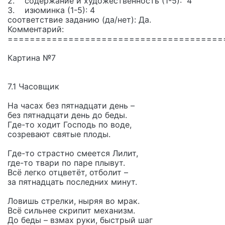
2. содержание и художественность (1-5): 4
3. изюминка (1-5): 4
соответствие заданию (да/нет): Да.
Комментарий:
=======================================
Картина №7
7.1 Часовщик
На часах без пятнадцати день –
без пятнадцати день до беды.
Где-то ходит Господь по воде,
созревают святые плоды.
Где-то страстно смеется Лилит,
где-то твари по паре плывут.
Всё легко отцветёт, отболит –
за пятнадцать последних минут.
Ловишь стрелки, ныряя во мрак.
Всё сильнее скрипит механизм.
До беды – взмах руки, быстрый шаг