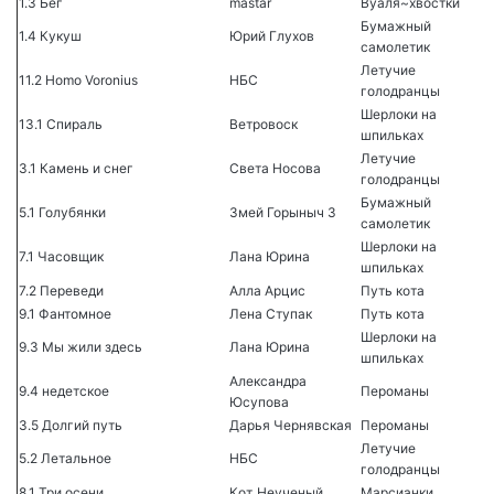
1.3 Бег
mastar
Вуаля~хвостки
Бумажный
1.4 Кукуш
Юрий Глухов
самолетик
Летучие
11.2 Homo Voronius
НБС
голодранцы
Шерлоки на
13.1 Спираль
Ветровоск
шпильках
Летучие
3.1 Камень и снег
Света Носова
голодранцы
Бумажный
5.1 Голубянки
Змей Горыныч 3
самолетик
Шерлоки на
7.1 Часовщик
Лана Юрина
шпильках
7.2 Переведи
Алла Арцис
Путь кота
9.1 Фантомное
Лена Ступак
Путь кота
Шерлоки на
9.3 Мы жили здесь
Лана Юрина
шпильках
Александра
9.4 недетское
Пероманы
Юсупова
3.5 Долгий путь
Дарья Чернявская
Пероманы
Летучие
5.2 Летальное
НБС
голодранцы
8.1 Три осени
Кот_Неученый
Марсианки