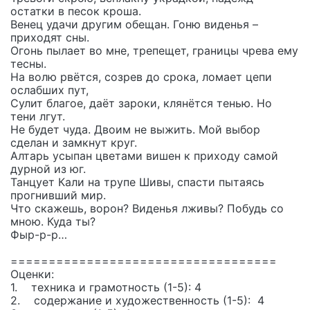
остатки в песок кроша.
Венец удачи другим обещан. Гоню виденья –
приходят сны.
Огонь пылает во мне, трепещет, границы чрева ему
тесны.
На волю рвётся, созрев до срока, ломает цепи
ослабших пут,
Сулит благое, даёт зароки, клянётся тенью. Но
тени лгут.
Не будет чуда. Двоим не выжить. Мой выбор
сделан и замкнут круг.
Алтарь усыпан цветами вишен к приходу самой
дурной из юг.
Танцует Кали на трупе Шивы, спасти пытаясь
прогнивший мир.
Что скажешь, ворон? Виденья лживы? Побудь со
мною. Куда ты?
Фыр-р-р…
===================================
Оценки:
1. техника и грамотность (1-5): 4
2. содержание и художественность (1-5): 4