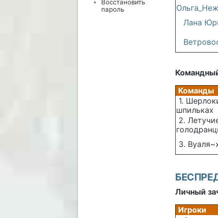
Восстановить
Ольга_Неж
пароль
Лана Юр
Ветрово
Командный
Команды
1. Шерлок
шпильках
2. Летучи
голодран
3. Вуаля~
БЕСПРЕДЕ
Личный за
Игроки