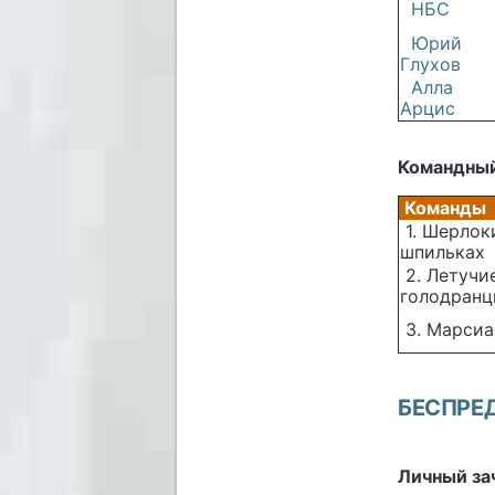
НБС
Юрий
Глухов
Алла
Арцис
Командный
Команды
1. Шерлок
шпильках
2. Летучи
голодран
3. Марсиа
БЕСПРЕДЕ
Личный за