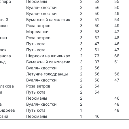
сперо
Пероманы
3
52
55
Вуаля~хвостки
3
56
50
Вуаля~хвостки
3
50
49
ыч 3
Бумажный самолетик
3
51
54
юшко
Роза ветров
3
50
49
Марсианки
3
53
47
нин
Роза ветров
3
52
48
к
Путь кота
3
47
46
тюк
Путь кота
3
51
47
анова
Шерлоки на шпильках
2
73
68
льд
Бумажный самолетик
3
37
51
Вуаля~хвостки
2
56
Летучие голодранцы
2
56
56
Вуаля~хвостки
2
58
47
алахова
Роза ветров
2
54
ва
Путь кота
2
54
Пероманы
2
46
а
Вуаля~хвостки
2
48
Андреев
Путь кота
1
48
юзий
Пероманы
1
46