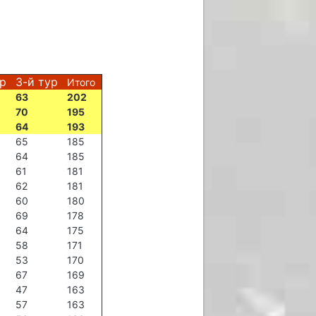
ур
3-й тур
Итого
63
202
70
195
64
193
65
185
64
185
61
181
62
181
60
180
69
178
64
175
58
171
53
170
67
169
47
163
57
163