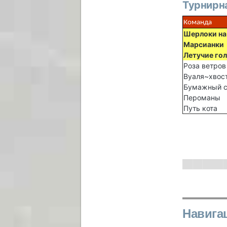
Турнирна
Команда
Шерлоки на
Марсианки
Летучие го
Роза ветров
Вуаля~хвос
Бумажный с
Пероманы
Путь кота
Навига