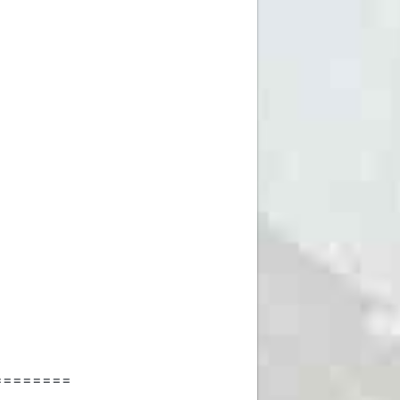
========