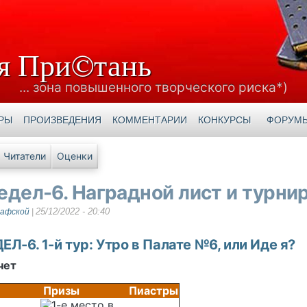
я При©тань
... зона повышенного творческого риска*)
РЫ
ПРОИЗВЕДЕНИЯ
КОММЕНТАРИИ
КОНКУРСЫ
ФОРУМ
е вкладки
Читатели
Оценки
едел-6. Наградной лист и турни
25/12/2022 - 20:40
рафской
|
Л-6. 1-й тур: Утро в Палате №6, или Иде я?
чет
Призы
Пиастры