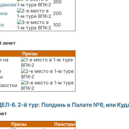
300
данова
ина
200
ск
100
 зачет
Призы
и на
е
цы
хвостки
Л-6. 2-й тур: Полдень в Палате №6, или Куда
чет
Призы
Пиастры