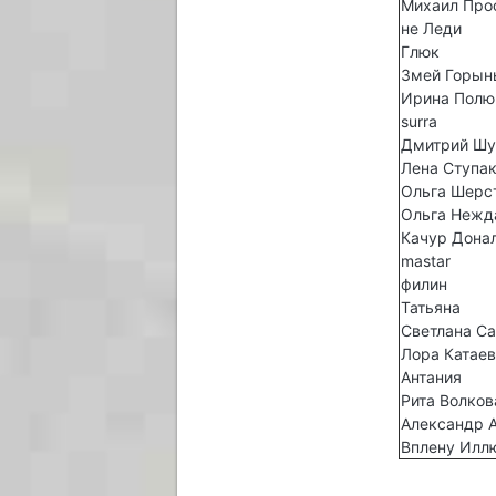
Михаил Про
не Леди
Глюк
Змей Горын
Ирина Пол
surra
Дмитрий Шу
Лена Ступа
Ольга Шерс
Ольга Нежд
Качур Дона
mastar
филин
Татьяна
Светлана С
Лора Катае
Антания
Рита Волков
Александр 
Вплену Илл