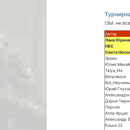
Турнирна
(ЗЫ: не вс
Автор
Лана Юрина
НБС
Света Носо
Эризн
Юлия Михай
Talya_Na
Ветровоск
Кот_Неучен
Юрий Глухо
Александра
Дарья Черн
Персея
Алла Арцис
Александр 
Елька 22