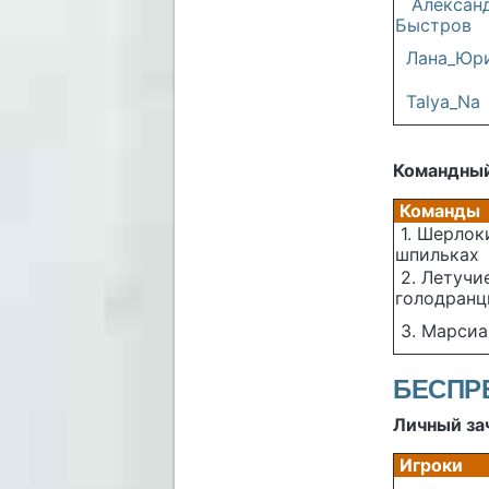
Алексан
Быстров
Лана_Юр
Talya_Na
Командный
Команды
1. Шерлок
шпильках
2. Летучи
голодран
3. Марсиа
БЕСПРЕ
Личный за
Игроки