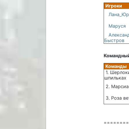
Игроки
Лана_Юр
Маруся
Алексан
Быстров
Командный
Команды
1. Шерлок
шпильках
2. Марсиа
3. Роза в
========