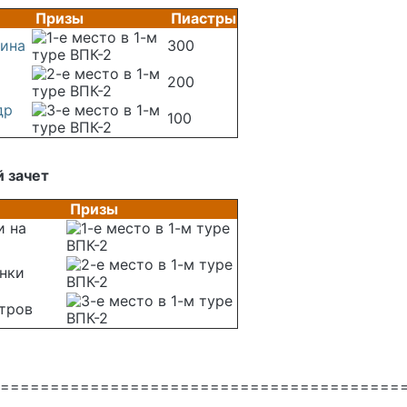
Призы
Пиастры
ина
300
200
др
100
 зачет
Призы
и на
нки
етров
========================================