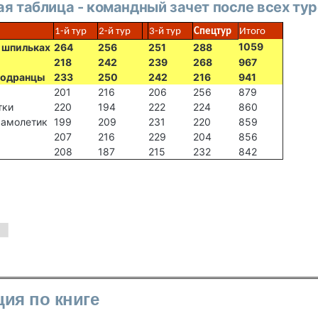
я таблица - командный зачет после всех ту
1-й тур
2-й тур
3-й тур
Спецтур
Итого
1059
 шпильках
264
256
251
288
218
242
239
268
967
лодранцы
233
250
242
216
941
201
216
206
256
879
тки
220
194
222
224
860
амолетик
199
209
231
220
859
207
216
229
204
856
208
187
215
232
842
ция по книге