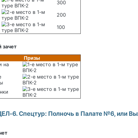
300
200
100
 зачет
Призы
и на
е
цы
нки
Л-6. Спецтур: Полночь в Палате №6, или Вы
чет