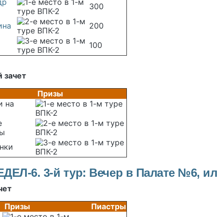
др
300
ина
200
100
 зачет
Призы
и на
е
цы
нки
ДЕЛ-6. 3-й тур: Вечер в Палате №6, и
чет
Призы
Пиастры