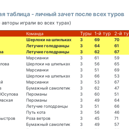
я таблица - личный зачет после всех туров
е авторы играли во всех турах)
Туры
1-й тур
2-й т
Команда
Шерлоки на шпильках
3
69
70
Летучие голодранцы
3
64
61
ва
Летучие голодранцы
3
62
67
Марсианки
3
61
59
лова
Шерлоки на шпильках
3
56
65
Марсианки
3
51
69
Шерлоки на шпильках
3
66
53
ый
Марсианки
3
53
67
в
Бумажный самолетик
3
62
47
 Юсупова
Пероманы
3
60
51
явская
Пероманы
3
49
64
Летучие голодранцы
3
51
66
Путь кота
3
56
46
Быстров
Роза ветров
3
45
71
Бумажный самолетик
3
49
57