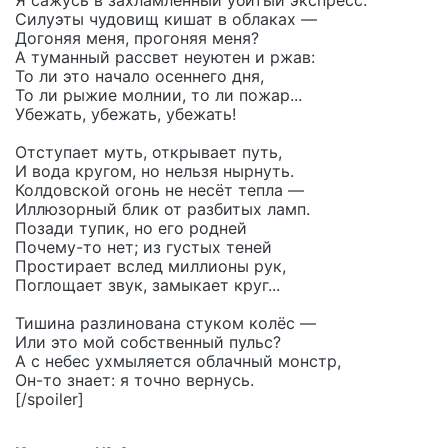
Я сажусь в захламлённый убитый экспресс.
Силуэты чудовищ кишат в облаках —
Догоняя меня, прогоняя меня?
А туманный рассвет неуютен и ржав:
То ли это начало осеннего дня,
То ли рыжие молнии, то ли пожар...
Убежать, убежать, убежать!
Отступает муть, открывает путь,
И вода кругом, но нельзя нырнуть.
Колдовской огонь не несёт тепла —
Иллюзорный блик от разбитых ламп.
Позади тупик, но его родней
Почему-то нет; из густых теней
Простирает вслед миллионы рук,
Поглощает звук, замыкает круг...
Тишина разлинована стуком колёс —
Или это мой собственный пульс?
А с небес ухмыляется облачный монстр,
Он-то знает: я точно вернусь.
[/spoiler]