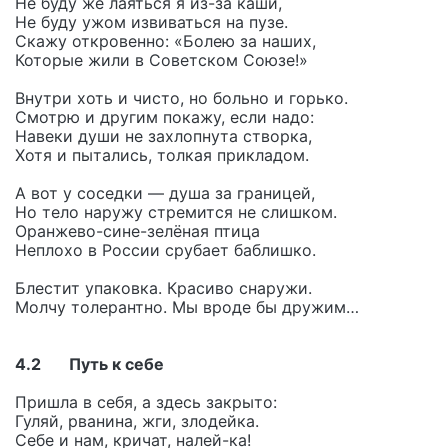
Не буду же лаяться я из-за каши,
Не буду ужом извиваться на пузе.
Скажу откровенно: «Болею за наших,
Которые жили в Советском Союзе!»
Внутри хоть и чисто, но больно и горько.
Смотрю и другим покажу, если надо:
Навеки души не захлопнута створка,
Хотя и пытались, толкая прикладом.
А вот у соседки — душа за границей,
Но тело наружу стремится не слишком.
Оранжево-сине-зелёная птица
Неплохо в России срубает баблишко.
Блестит упаковка. Красиво снаружи.
Молчу толерантно. Мы вроде бы дружим…
4.2 Путь к себе
Пришла в себя, а здесь закрыто:
Гуляй, рванина, жги, злодейка.
Себе и нам, кричат, налей-ка!