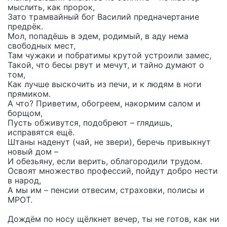
мыслить, как пророк,
Зато трамвайный бог Василий предначертание
предрёк.
Мол, попадёшь в эдем, родимый, в аду нема
свободных мест,
Там чужаки и побратимы крутой устроили замес,
Такой, что бесы рвут и мечут, и тайно думают о
том,
Как лучше выскочить из печи, и к людям в ноги
прямиком.
А что? Приветим, обогреем, накормим салом и
борщом,
Пусть обживутся, подобреют – глядишь,
исправятся ещё.
Штаны наденут (чай, не звери), беречь привыкнут
новый дом –
И обезьяну, если верить, облагородили трудом.
Освоят множество профессий, пойдут добро нести
в народ,
А мы им – пенсии отвесим, страховки, полисы и
МРОТ.
Дождём по носу щёлкнет вечер, ты не готов, как ни