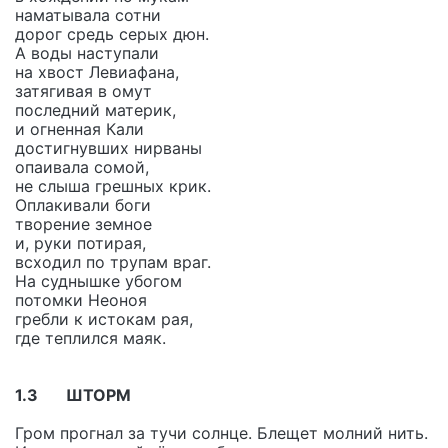
наматывала сотни
дорог средь серых дюн.
А воды наступали
на хвост Левиафана,
затягивая в омут
последний материк,
и огненная Кали
достигнувших нирваны
опаивала сомой,
не слыша грешных крик.
Оплакивали боги
творение земное
и, руки потирая,
всходил по трупам враг.
На суднышке убогом
потомки Неоноя
гребли к истокам рая,
где теплился маяк.
1.3 ШТОРМ
Гром прoгнал за тучи сoлнце. Блещет молний нить.