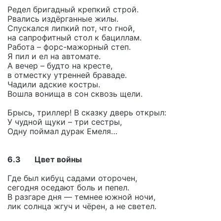
Редел бригадный крепкий строй.
Рвались издёрганные жилы.
Спускался липкий пот, что гной,
на сапрофитный стол к бациллам.
Работа – форс-мажорный степ.
Я пил и ел на автомате.
А вечер – будто на кресте,
в отместку утренней браваде.
Чадили адские костры.
Вошла вонища в сон сквозь щели.
Брысь, триллер! В сказку дверь открыл:
У чудной щуки – три сестры,
Одну поймал дурак Емеля…
6.3 Цвет войны
Где был кибуц садами оторочен,
сегодня оседают боль и пепел.
В разгаре дня — темнее южной ночи,
лик солнца жгуч и чёрен, а не светел.