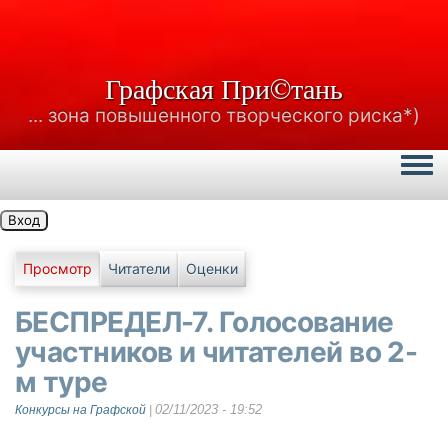
Графская При©тань
... зона повышенного творческого риска*)
Togg
Вход
Главные вкладки
Просмотр
Читатели
Оценки
БЕСПРЕДЕЛ-7. Голосование
участников и читателей во 2-
м туре
02/11/2023 - 19:52
Конкурсы на Графской
|