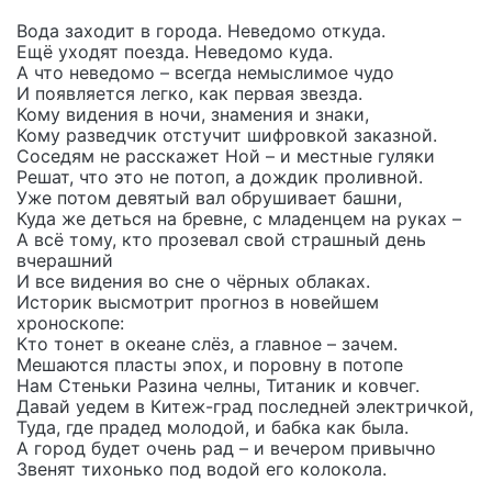
Вода заходит в города. Неведомо откуда.
Ещё уходят поезда. Неведомо куда.
А что неведомо – всегда немыслимое чудо
И появляется легко, как первая звезда.
Кому видения в ночи, знамения и знаки,
Кому разведчик отстучит шифровкой заказной.
Соседям не расскажет Ной – и местные гуляки
Решат, что это не потоп, а дождик проливной.
Уже потом девятый вал обрушивает башни,
Куда же деться на бревне, с младенцем на руках –
А всё тому, кто прозевал свой страшный день
вчерашний
И все видения во сне о чёрных облаках.
Историк высмотрит прогноз в новейшем
хроноскопе:
Кто тонет в океане слёз, а главное – зачем.
Мешаются пласты эпох, и поровну в потопе
Нам Стеньки Разина челны, Титаник и ковчег.
Давай уедем в Китеж-град последней электричкой,
Туда, где прадед молодой, и бабка как была.
А город будет очень рад – и вечером привычно
Звенят тихонько под водой его колокола.