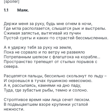
[spoiler]
1.1
Маяк.
Держи меня за руку, будь мне огнем в ночи,
Где мгла расползается, слышатся рык и выстрелы.
Сжимая запястье, вытягивай из пучин
Пустой суеты и каких-то страстей бессмысленных.
А я удержу тебя за руку на земле,
Пока не сорвало и по ветру не развеяло
Потрепанным шелком с флагштока на корабле…
Пространство трепещет от стылых порывов с
севера.
Расцепятся пальцы, бессильно скользнут по льду –
И скроешься в тучах пушинкою невесомою.
А я, рассыпаясь, камнями на дно паду,
Туда, где зубастые рыбы, темно и солоно.
Строптивое время нам лица сечет песком.
В подвыцветшем взоре крупинки усталой
нежности.