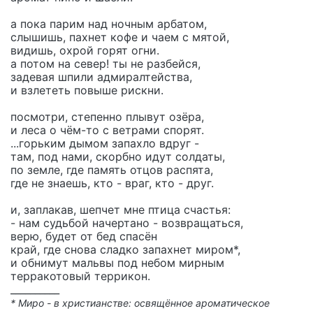
а пока парим над ночным арбатом,
слышишь, пахнет кофе и чаем с мятой,
видишь, охрой горят огни.
а потом на север! ты не разбейся,
задевая шпили адмиралтейства,
и взлететь повыше рискни.
посмотри, степенно плывут озёра,
и леса о чём-то с ветрами спорят.
...горьким дымом запахло вдруг -
там, под нами, скорбно идут солдаты,
по земле, где память отцов распята,
где не знаешь, кто - враг, кто - друг.
и, заплакав, шепчет мне птица счастья:
- нам судьбой начертано - возвращаться,
верю, будет от бед спасён
край, где снова сладко запахнет миром*,
и обнимут мальвы под небом мирным
терракотовый террикон.
__________
* Миро - в христианстве: освящённое ароматическое