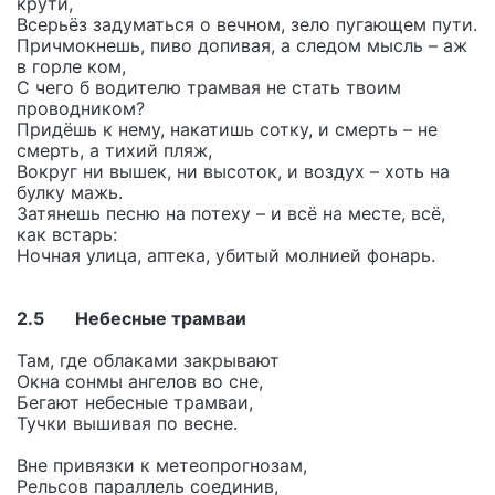
крути,
Всерьёз задуматься о вечном, зело пугающем пути.
Причмокнешь, пиво допивая, а следом мысль – аж
в горле ком,
С чего б водителю трамвая не стать твоим
проводником?
Придёшь к нему, накатишь сотку, и смерть – не
смерть, а тихий пляж,
Вокруг ни вышек, ни высоток, и воздух – хоть на
булку мажь.
Затянешь песню на потеху – и всё на месте, всё,
как встарь:
Ночная улица, аптека, убитый молнией фонарь.
2.5 Небесные трамваи
Там, где облаками закрывают
Окна сонмы ангелов во сне,
Бегают небесные трамваи,
Тучки вышивая по весне.
Вне привязки к метеопрогнозам,
Рельсов параллель соединив,