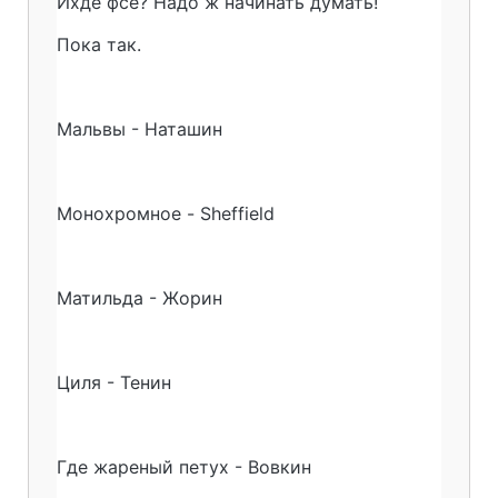
Ихде фсе? Надо ж начинать думать!
Пока так.
Мальвы - Наташин
Монохромное - Sheffield
Матильда - Жорин
Циля - Тенин
Где жареный петух - Вовкин