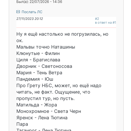
Был(а): 22/07/2026 - 14:36
Послать ЛС
27/11/2023 20:12
#2
в ответ на #1
Ну я ещё настолько не погрузилась, но
ок.
Мальвы точно Наташины
Клюнутые - Филин
Циля - Братислава
Дворник - Светоносова
Мария - Тень Ветра
Пандемия - Юш
Про Грету НБС, может, но ещё надо
читать, не факт. Ощущение, что
пропустил тур, но пусть.
Матильда - Жора
Монохромное - Света Черн
Яренск - Лена Тютина
Пара
Таганрог - Лена Тютина,