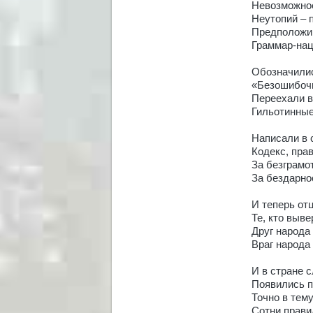
Невозможно
Неутопий – 
Предполож
Граммар-нац
Обозначили
«Безошибочн
Переехали 
Гильотинные
Написали в 
Кодекс, прав
За безграмот
За бездарнос
И теперь от
Те, кто выве
Друг народа
Враг народа
И в стране 
Появились п
Точно в тему
Сотни прави