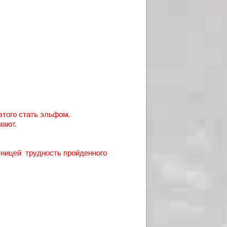
этого стать эльфом.
мают.
ьницей трудность пройденного