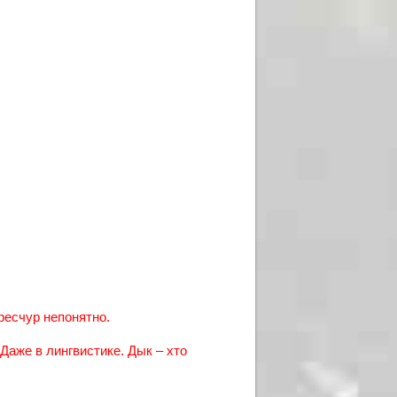
ересчур непонятно.
Даже в лингвистике. Дык – хто