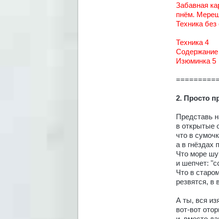
Забавная ка
пнём. Мерещ
Техника без
Техника 4
Содержание
Изюминка 5
=========
2. Просто п
Представь н
в открытые 
что в сумоч
а в гнёздах 
Что море шур
и шепчет: "
Что в старом
резвятся, в
А ты, вся из
вот-вот ото