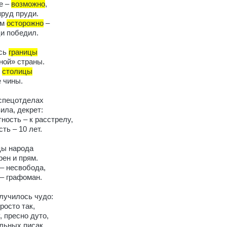
е –
возможно
,
пруд пруди.
им
осторожно
–
и победил.
сь
границы
ой» страны.
в
столицы
 чины.
спецотделах
ила, декрет:
ность – к расстрелу,
ть – 10 лет.
цы народа
рен и прям.
 – несвобода,
 – графоман.
случилось чудо:
росто так,
, пресно дуто,
льных писак.