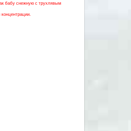
как бабу снежную с трухлявым
й концентрации.