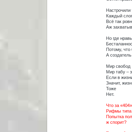
Настрочили
Каждый слог
Всё так ровн
Аж захватыв
Но где нра
Бесталаннос
Потому, что
А создатель 
Мир свобод 
Мир табу – 
Если в жизн
Значит, жизн
Тоже
Нет.
Что за «404»
Рифмы типа 
Попытка пол
ж спорит?