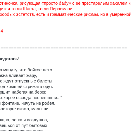
ртиночка, рисующая «просто бабу» с её престарелым хахалем 
ится то ли Шагал, то ли Пиросмани.
 особых эстетств, есть и грамматические рифмы, но в умеренно
 4
=================================================
редставь!..
а минуту, что бойкое лето
окна вливает жару,
ке ждут отпускные билеты,
под крышей стрижата орут.
шит, набегая на берег,
ссскорее сссюда поспешшши..."
 фонтане, ничуть не робея,
 восторге визжа, малыши.
ящна, легка и воздушна,
рвёшься от пут бытовых