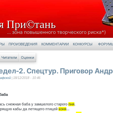
я При©тань
... зона повышенного творческого риска*)
РЫ
ПРОИЗВЕДЕНИЯ
КОММЕНТАРИИ
КОНКУРСЫ
ФОРУМ
е вкладки
Читатели
Оценки
едел-2. Спецтур. Приговор Андр
18/12/2018 - 10:46
рафской
|
баба
сь снежная баба у замшелого старого
пня
.
орящую кабы да летящего птицей
коня
...