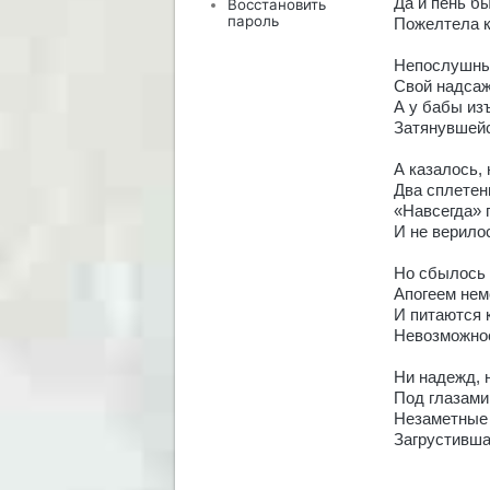
Да и пень б
Восстановить
пароль
Пожелтела к
Непослушный
Свой надсаж
А у бабы из
Затянувшейс
А казалось,
Два сплетен
«Навсегда»
И не верилос
Но сбылось 
Апогеем немо
И питаются
Невозможно
Ни надежд, 
Под глазам
Незаметные 
Загрустивша