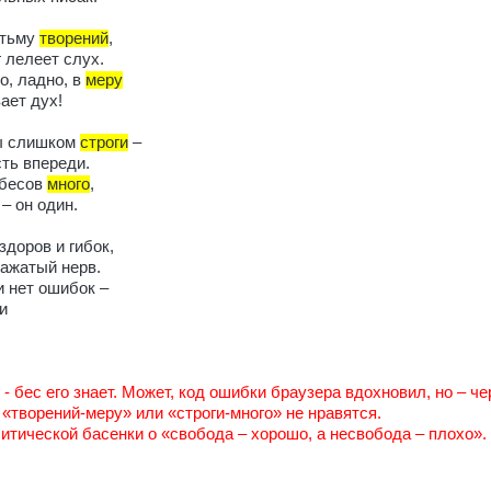
 тьму
творений
,
 лелеет слух.
о, ладно, в
меру
ает дух!
вы слишком
строги
–
ть впереди.
 бесов
много
,
– он один.
здоров и гибок,
зажатый нерв.
и нет ошибок –
и
 - бес его знает. Может, код ошибки браузера вдохновил, но – ч
«творений-меру» или «строги-много» не нравятся.
итической басенки о «свобода – хорошо, а несвобода – плохо». 