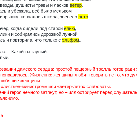
везды, душисты травы и ласков
ветер
.
сь и убежала, всё было мельком –
ипрыжку: кончалась школа, звенело
лето
.
ечер, когда сидели под старой
елью
,
лики и собирались дорожкой лунной,
сь и повторила, что только с
эльфом
...
ла: – Какой ты глупый.
упый.
оевании дамского сердца: простой пещерный тролль готов ради 
понравилось. Жизненно: женщины любят говорить не то, что ду
 любящие женщины.
«листьев-министром» или «ветер-лето» слабоваты.
ений героя немного затянут, но – иллюстрирует перед слушател
Объяснимо.
 5