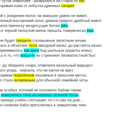
ы чуток помоложе - развалился на старости
лет
,
орявая кожа от избытка дрянных
сигарет
.
 с рождения волос на макушке давно не живет,
енный внутренний голос демонстрирует дряблый живот.
ъела прическу вездесущая белая
ржа
.
я черной полоской жизнь прошла, гомерически
ржа
.
 не будет
предела
соловьиным залетным ночам.
ных в объятиях
тела
звездный вальс до рассвета качал.
 принималось
как дата
под шальные куранты копыт,
ь в то, что
когда-то
их стреножит безжалостный быт.
- до обидного скоро, отменили начальный маршрут.
го укора - зеркала, что ни капли не врут.
 кормом
подножным
неуемные в прошлом мечты.
е стало
возможным
для обычной семейной четы.
ни особых хотений не положено бабам таким,
и
повесились тени на веревке зеленой тоски
.
прежде ухабы спотыкают по сто раз на дню…
я снежная баба притулилась к замшелому пню.