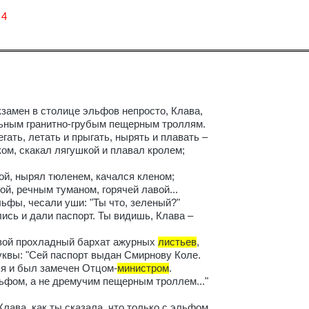
 4
кзамен в столице эльфов непросто, Клава,
ьным гранитно-грубым пещерным троллям.
гать, летать и прыгать, нырять и плавать –
ком, скакал лягушкой и плавал кролем;
ой, нырял тюленем, качался кленом;
ой, речным туманом, горячей лавой...
ьфы, чесали уши: "Ты что, зеленый?"
ись и дали паспорт. Ты видишь, Клава –
вой прохладный бархат ажурных
листьев
,
квы: "Сей паспорт выдан Смирнову Коле.
я и был замечен Отцом-
министром
.
ьфом, а не дремучим пещерным троллем..."
Клава, как ты сказала, что только с эльфом