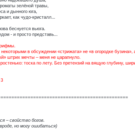
авно надоевшего душа,
роматы зелёной травы,
са и дынного юга,
ркает, как чудо-кристалл...
нова беснуется вьюга.
дом - и просто представь...
 рифмы.
некоторыми в обсуждении «стрижата» не «в огородке бузина», а
й» штрих мечты – меня не царапнуло.
остенько: тоска по лету. Без претензий на вящую глубину, ширин
 3
================================================
я – свойство богов.
вроде, но могу ошибаться)