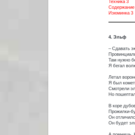
Техника 3
Содержание
Изюминка 3
4. Эльф
– Сдавать э
Провинциал
Там нужно бе
Я бегал вол
Летал ворон
Я был комет
Смотрели эл
Но пошептал
В коре дубо
Прожилки-бу
Он отличилс
Он будет эл
А помнишь, 