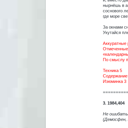
и, вместо д
нырнёшь в а
соснового ле
где море све
За окнами с
Укутайся пле
Аккуратные
Отмеченные 
«календарны
По смыслу пр
Техника 5
Содержание
Изюминка 3
=========
3. 1984,404
Не ошибатьс
(Демосфен, 