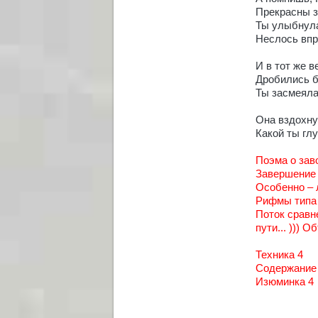
Прекрасны з
Ты улыбнула
Неслось впр
И в тот же в
Дробились б
Ты засмеяла
Она вздохну
Какой ты гл
Поэма о зав
Завершение 
Особенно –
Рифмы типа 
Поток сравн
пути... ))) 
Техника 4
Содержание
Изюминка 4