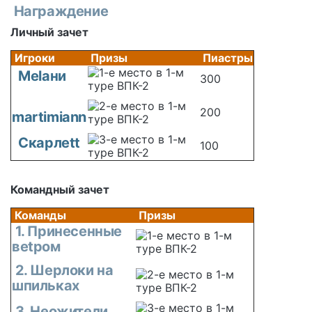
Награждение
Личный зачет
Игроки
Призы
Пиастры
Melани
300
200
martimiann
Скарлеtt
100
Командный зачет
Команды
Призы
1. Принесенные
веtром
2. Шерлоки на
шпильках
3. Неожители