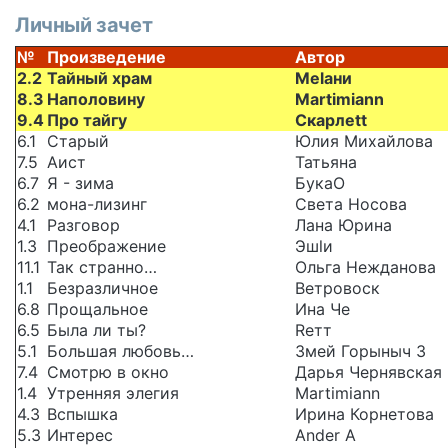
Личный зачет
№
Произведение
Автор
2.2
Тайный храм
Melани
8.3
Наполовину
Martimiann
9.4
Про тайгу
Скарлеtt
6.1
Старый
Юлия Михайлова
7.5
Аист
Татьяна
6.7
Я - зима
БукаО
6.2
мона-лизинг
Света Носова
4.1
Разговор
Лана Юрина
1.3
Преображение
Эшlи
11.1
Так странно…
Ольга Нежданова
1.1
Безразличное
Ветровоск
6.8
Прощальное
Ина Че
6.5
Была ли ты?
Rетт
5.1
Большая любовь…
Змей Горыныч 3
7.4
Смотрю в окно
Дарья Чернявская
1.4
Утренняя элегия
Martimiann
4.3
Вспышка
Ирина Корнетова
5.3
Интерес
Ander A