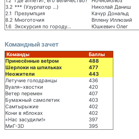
1.2
Где аппетит, его величество?
Ночнойблюз
3.2
*** (Узурпатор …)
Николай Даниш
2.1
Презумпция
Качур Дональд
8.2
Многоточия
Вплену Иллюзий
1.6
Экскурсия по городу…
Юшкевич Олег
Командный зачет
Команды
Баллы
Принесённые веtром
488
Шерлоки на шпильках
477
Неожители
443
Летучие голодранцы
436
Вуаля~хвостки
420
Ветер перемен
407
Бумажный самолетик
403
Самтырыжие
402
Кони в яблоках
402
«Нас засудили!»
397
МиГ-3D
395