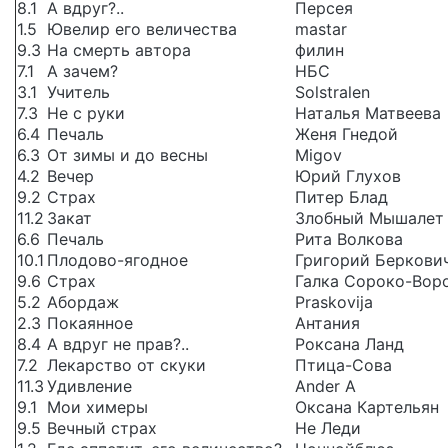
8.1
А вдруг?..
Персея
1.5
Ювелир его величества
mastar
9.3
На смерть автора
филин
7.1
А зачем?
НБС
3.1
Учитель
Solstralen
7.3
Не с руки
Наталья Матвеева
6.4
Печаль
Женя Гнедой
6.3
От зимы и до весны
Migov
4.2
Вечер
Юрий Глухов
9.2
Страх
Питер Блад
11.2
Закат
Злобный Мышалет
6.6
Печаль
Рита Волкова
10.1
Плодово-ягодное
Григорий Беркови
9.6
Страх
Галка Сороко-Вор
5.2
Абордаж
Praskovija
2.3
Покаянное
Антания
8.4
А вдруг не прав?..
Роксана Ланд
7.2
Лекарство от скуки
Птица-Сова
11.3
Удивление
Ander A
9.1
Мои химеры
Оксана Картельян
9.5
Вечный страх
Не Леди