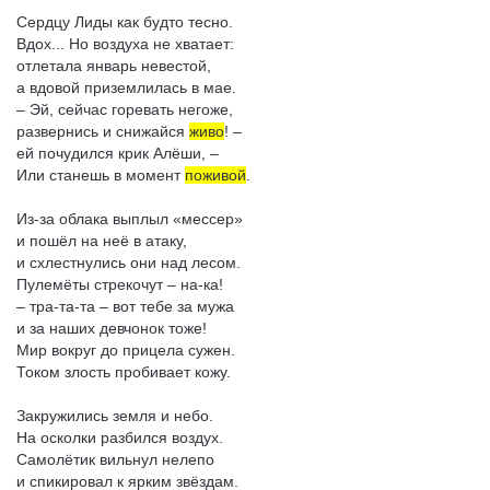
Сердцу Лиды как будто тесно.
Вдох... Но воздуха не хватает:
отлетала январь невестой,
а вдовой приземлилась в мае.
– Эй, сейчас горевать негоже,
развернись и снижайся
живо
! –
ей почудился крик Алёши, –
Или станешь в момент
поживой
.
Из-за облака выплыл «мессер»
и пошёл на неё в атаку,
и схлестнулись они над лесом.
Пулемёты стрекочут – на-ка!
– тра-та-та – вот тебе за мужа
и за наших девчонок тоже!
Мир вокруг до прицела сужен.
Током злость пробивает кожу.
Закружились земля и небо.
На осколки разбился воздух.
Самолётик вильнул нелепо
и спикировал к ярким звёздам.