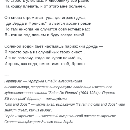
Но страсть улеглась, и любовнику всё равно,
На кошку плевать, и от этого мне больней.
Он снова стремится туда, где играют джаз,
Где Зерда и Френсис*, и льётся абсент рекой.
Но там никогда не случится совместных нас:
Я - кошка под ливнем и буду всегда такой...
Солёной водой бьёт наотмашь парижский дождь —
Я просто одна из случайных твоих сиест...
И я не заплачу, когда на курок нажмёшь,
И кровь, как вода, смоет имя твоё, Эрнест.
---
Гертруда* — Гертруда Стайн, американская
писательница, теоретик литературы, владелица известного
художественного салона "Salon De Fleurus" (1904-1934) в Париже.
S'il vous plait* (
франц
) —
пожалуйста
.
"cats and dogs"* —
часть
англ
.
выражения
"It's raining cats and dogs",
что
значит
"
льёт
,
как
из
ведра
".
Зерда и Френсис* — известный американский писатель Френсис
Скотт Фитцджеральд и его жена Зерда.