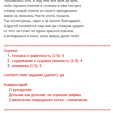
Забывалась она, а над нею всё кряк да кряк,
небо скроено клином и селезни в нём пестрят,
словно новый платок из синего крепдешина
мама на именины Насте опять пошила.
Так посмотришь, один и за малое благодарен,
а другой посмеётся над ним да словцом ударит,
от того ли сочит из одних красота ключом,
а вглядишься в иных, река кверху дном течёт.
===============================================
Оценки:
техника и грамотность (1-5): 4
содержание и художественность (1-5): 4
изюминка (1-5): 5
соответствие заданию (да/нет): да
Комментарий:
О рукоделии.
Дольник как дольник, но хорошие рифмы.
Симпатичны «народные» нотки – изюмчиком.
===============================================