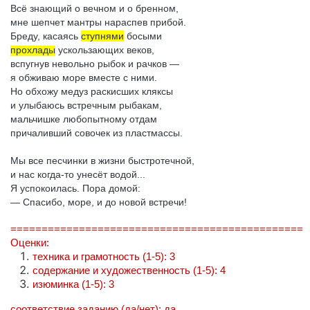
Всё знающий о вечном и о бренном,
мне шепчет мантры нараспев прибой.
Бреду, касаясь
ступнями
босыми
прохлады
ускользающих веков,
вспугнув невольно рыбок и рачков —
я обживаю море вместе с ними.
Но обхожу медуз раскисших кляксы
и улыбаюсь встречным рыбакам,
мальчишке любопытному отдам
причаливший совочек из пластмассы.
Мы все песчинки в жизни быстротечной,
и нас когда-то унесёт водой...
Я успокоилась. Пора домой:
— Спасибо, море, и до новой встречи!
===============================================
Оценки:
техника и грамотность (1-5): 3
содержание и художественность (1-5): 4
изюминка (1-5): 3
соответствие заданию (да/нет): да