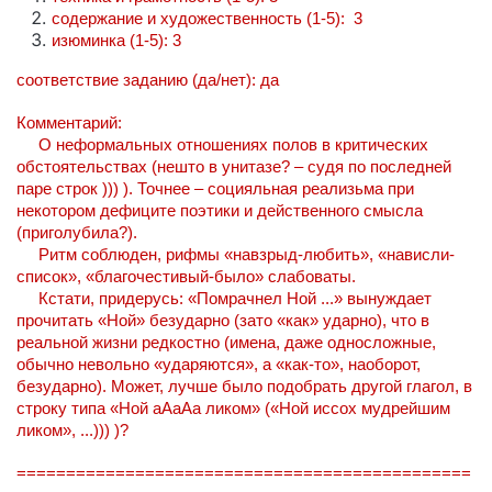
содержание и художественность (1-5): 3
изюминка (1-5): 3
соответствие заданию (да/нет): да
Комментарий:
О неформальных отношениях полов в критических
обстоятельствах (нешто в унитазе? – судя по последней
паре строк ))) ). Точнее – социяльная реализьма при
некотором дефиците поэтики и действенного смысла
(приголубила?).
Ритм соблюден, рифмы «навзрыд-любить», «нависли-
список», «благочестивый-было» слабоваты.
Кстати, придерусь: «Помрачнел Ной ...» вынуждает
прочитать «Ной» безударно (зато «как» ударно), что в
реальной жизни редкостно (имена, даже односложные,
обычно невольно «ударяются», а «как-то», наоборот,
безударно). Может, лучше было подобрать другой глагол, в
строку типа «Ной аАаАа ликом» («Ной иссох мудрейшим
ликом», ...))) )?
==============================================