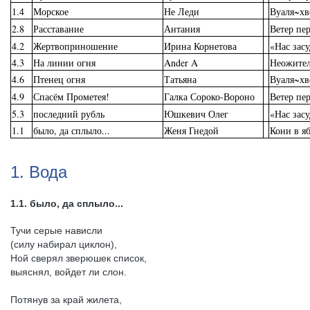
1.4
Морское
Не Леди
Вуаля~х
2.8
Расставание
Антания
Ветер пе
4.2
Жертвоприношение
Ирина Корнетова
«Нас зас
4.3
На линии огня
Ander A
Неожите
4.6
Птенец огня
Татьяна
Вуаля~х
4.9
Спасём Прометея!
Галка Сороко-Вороно
Ветер пе
5.3
последний рубль
Юшкевич Олег
«Нас зас
1.1
было, да сплыло...
Женя Гнедой
Кони в я
1. Вода
1.1. было, да сплыло...
Тучи серые нависли
(силу набирал циклон),
Ной сверял зверюшек список,
выяснял, войдет ли слон.
Потянув за край жилета,