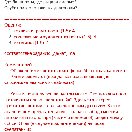
Где Ланцелоты, где рыцари смелые?
Срубит ли кто головешки драконовы?
===============================================
Оценки:
техника и грамотность (1-5): 4
содержание и художественность (1-5): 4
изюминка (1-5): 4
соответствие заданию (да/нет): да
Комментарий:
Об экологии и чистоте атмосферы. Мэээрская картинка.
Ритм и рифмы ок (правда, как раз завершающая
«дронами-драконовы» слабовата).
Кстати, поизгаляюсь на пустом месте. Сколько «н» надо
в окончании слова «нелатаный»? Здесь это, скорее, –
причастие, потому – два: «нелатанным дронами». Зато в
аналогичном прилагательном – полная свобода мнений:
авторитетные словари (как им и положено!) спорят между
собой. Я бы (в случае прилагательного) написал
«нелатаный».