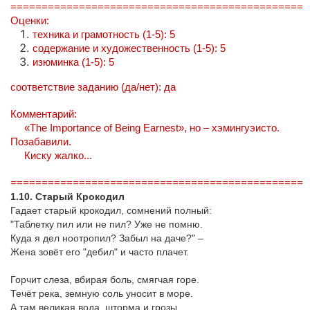
===============================================
Оценки:
техника и грамотность (1-5): 5
содержание и художественность (1-5): 5
изюминка (1-5): 5
соответствие заданию (да/нет): да
Комментарий:
«The Importance of Being Earnest»,
но
–
хэмингуэисто
.
Позабавили.
Киску жалко...
===============================================
1.10. Старый Крокодил
Гадает старый крокодил, сомнений полный:
"Таблетку пил или не пил? Уже не помню.
Куда я дел ноотропил? Забыл на даче?" –
Жена зовёт его "дебил" и часто плачет.
Горчит слеза, вбирая боль, смягчая горе.
Течёт река, земную соль уносит в море.
А там великая вода, шторма и грозы