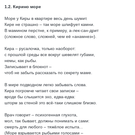
1.2. Кирино море
Море у Киры в квартире весь день шумит.
Кире не страшно – так море шлифует камни.
В мамином перстне, к примеру, а-лек-сан-дрит
(сложное слово, сложней, чем её «анамнез»).
Кира – русалочка, только наоборот:
с прошлой среды все вокруг шевелят губами,
немы, как рыбы.
Записывает в блокнот –
чтоб не забыть рассказать по секрету маме.
В мире подводном легко забывать слова.
Кира погромче читает свои записки –
вроде бы слышится эхо, едва-едва:
шторм за стеной это всё-таки слишком близко.
Врач говорит – психогенная глухота,
мол, так бывает, должны понимать и сами:
смерть для любого – тяжёлое испыта...
(Море взрывается рыбьими голосами –