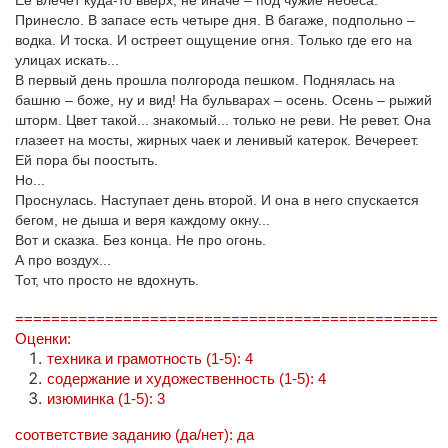
Ее влечет куда-то вверх, не иначе – под чужие небеса.
Принесло. В запасе есть четыре дня. В багаже, подпольно –
водка. И тоска. И остреет ощущение огня. Только где его на
улицах искать...
В первый день прошла полгорода пешком. Поднялась на
башню – боже, ну и вид! На бульварах – осень. Осень – рыжий
шторм. Цвет такой... знакомый... только не реви. Не ревет. Она
глазеет на мосты, жирных чаек и ленивый катерок. Вечереет.
Ей пора бы поостыть.
Но...
Проснулась. Наступает день второй. И она в него спускается
бегом, не дыша и веря каждому окну...
Вот и сказка. Без конца. Не про огонь.
А про воздух...
Тот, что просто не вдохнуть.
===============================================
Оценки:
техника и грамотность (1-5): 4
содержание и художественность (1-5): 4
изюминка (1-5): 3
соответствие заданию (да/нет): да