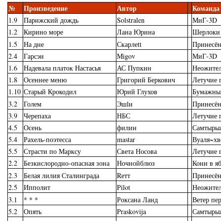
№
Произведение
Автор
Команда
1.9
Парижский дождь
Solstralen
МиГ-3D
1.2
Кирино море
Лана Юрина
Шерлоки
1.5
На дне
Скарлеtt
Принесё
2.4
Гарсэн
Migov
МиГ-3D
1.6
Надевала платок Настасья
АС Пупкин
Неожите
1.8
Осеннее меню
Григорий Беркович
Летучие 
1.10
Старый Крокодил
Юрий Глухов
Бумажны
3.2
Голем
Эшlи
Принесё
3.9
Черепаха
НБС
Летучие 
4.5
Осень
филин
Самтыры
5.4
Рахель-поэтесса
mastar
Вуаля~х
5.5
Страсти по Марксу
Света Носова
Летучие 
2.2
Безкислородно-опасная зона
Ночнойблюз
Кони в я
2.3
Белая лилия Сталинграда
Rетт
Принесё
2.5
Ипполит
Pilot
Неожите
3.1
* * *
Роксана Ланд
Ветер пе
5.2
Опять
Praskovija
Самтыры