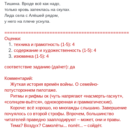
Тишина. Вроде всё как надо,
только кровь запеклась на скулах.
Лида села с Алёшей рядом,
у него на плече уснула.
===============================================
Оценки:
техника и грамотность (1-5): 4
содержание и художественность (1-5): 4
изюминка (1-5): 4
соответствие заданию (да/нет): да
Комментарий:
Жуткая история времён войны. О семейно-
потустороннем пилотаже.
Ритмы и рифмы ок (чуть напрягают «насмерть-гаснут»,
«солнцем-вьётся», однокоренная и грамматические).
Короче: всё хорошо, но многажды слышано. Завершение
почуялось со второй строфы. Впрочем, большинство
читателей праведно зааплодируют – может, они и правы.
Тема? Воздух? Самолёты... полёт... – сойдёт.