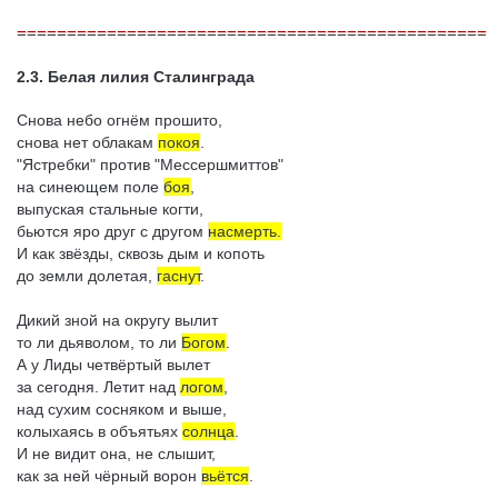
===============================================
2.3. Белая лилия Сталинграда
Снова небо огнём прошито,
снова нет облакам
покоя
.
"Ястребки" против "Мессершмиттов"
на синеющем поле
боя
,
выпуская стальные когти,
бьются яро друг с другом
насмерть.
И как звёзды, сквозь дым и копоть
до земли долетая,
гаснут
.
Дикий зной на округу вылит
то ли дьяволом, то ли
Богом
.
А у Лиды четвёртый вылет
за сегодня. Летит над
логом
,
над сухим сосняком и выше,
колыхаясь в объятьях
солнца
.
И не видит она, не слышит,
как за ней чёрный ворон
вьётся
.