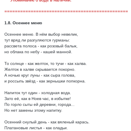
Упоминание о воде в наличии.
===============================================
1.8. Осеннее меню
Осеннее меню. В нём выбор невелик,
тут вряд ли разгуляются гурманы:
рассвета полоса - как розовый балык,
но облака по небу - кашей манной.
То солнце - как желток, то тучи - как халва.
Желток в халве скрывается покорно.
А ночью круг луны - как сыра голова,
и россыпь звёзд - как зернышки попкорна.
Напиток тут один - холодная вода.
Зато её, как в Ноев час, в избытке!
По горло сыты ей деревни, города...
Но нет замены этому напитку.
Осенний снулый день - как вяленый карась.
Платановые листья - как оладьи.