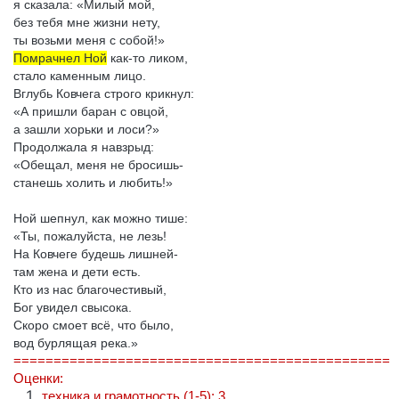
я сказала: «Милый мой,
без тебя мне жизни нету,
ты возьми меня с собой!»
Помрачнел Ной
как-то ликом,
стало каменным лицо.
Вглубь Ковчега строго крикнул:
«А пришли баран с овцой,
а зашли хорьки и лоси?»
Продолжала я навзрыд:
«Обещал, меня не бросишь-
станешь холить и любить!»
Ной шепнул, как можно тише:
«Ты, пожалуйста, не лезь!
На Ковчеге будешь лишней-
там жена и дети есть.
Кто из нас благочестивый,
Бог увидел свысока.
Скоро смоет всё, что было,
вод бурлящая река.»
===============================================
Оценки:
техника и грамотность (1-5): 3