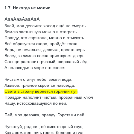
1.7. Никогда не молчи
АааАааАааАаА
Знай, моя девочка: холод ещё не смерть.
Землю застывшую можно и отогреть.
Правду, что спрятана, можно и отыскать.
Всё образуется скоро, пройдёт тоска.
Верь, не печалься, девочка, просто верь:
Вслед за зимою весна приоткроет дверь.
Солнце растопит грязный, шершавый лёд,
А половодье в море его снесет.
Чистыми станут небо, земля вода,
Лживое, грязное скроется навсегда.
Света в страну вернётся горячий луч
,
Правдой наполнит чистый, прозрачный ключ
Чашу, истосковавшуюся по ней.
Пей, моя девочка, правду. Горстями пей!
Чувствуй, родная, её животворный вкус,
Как ароматен, чуть горек, бодрящ и густ,