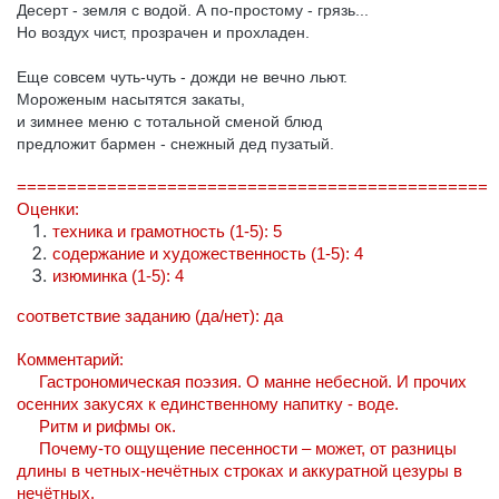
Десерт - земля с водой. А по-простому - грязь...
Но воздух чист, прозрачен и прохладен.
Еще совсем чуть-чуть - дожди не вечно льют.
Мороженым насытятся закаты,
и зимнее меню с тотальной сменой блюд
предложит бармен - снежный дед пузатый.
===============================================
Оценки:
техника и грамотность (1-5): 5
содержание и художественность (1-5): 4
изюминка (1-5): 4
соответствие заданию (да/нет): да
Комментарий:
Гастрономическая поэзия. О манне небесной. И прочих
осенних закусях к единственному напитку - воде.
Ритм и рифмы ок.
Почему-то ощущение песенности – может, от разницы
длины в четных-нечётных строках и аккуратной цезуры в
нечётных.