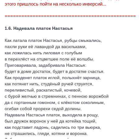
этого пришлось пойти на несколько инверсий...
===============================================
1.6. Надевала платок Настасья
Как латала платок Настасья, рубцы смыкались,
пахли руки её лавандой да васильками,
как ложилась нить лиловая с голубым
в перехлёст на отцветшее поле её волшбы.
Приговаривала, задабривала Настасья:
будет в доме достаток, будет в достатке счастья.
Как проденет платок иглой, полыхнёт зарница,
как потянет нить, студёный ручей струится,
переливистый, раскатистый, кочевой,
с бурой желчью в стремнинах, с пенною ворожбой
да с гортанным гомоном, с клёкотом соколиным,
огибая собой прорехи седой долины.
Надевала Настасья платок, выходила в рощу,
был дружок воронок у ней да котейка тощий,
как подставит ладонь, садились по три вьюрка,
не страшились, гляди, котяни и воронка.