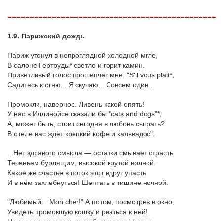
===============================================
1.9. Парижский дождь
Париж утонул в непроглядной холодной мгле,
В салоне Гертруды* светло и горит камин.
Приветливый голос прошепчет мне: "S'il vous plait*,
Садитесь к огню... Я скучаю... Совсем один...
Промокли, наверное. Ливень какой опять!
У нас в Иллинойсе сказали бы "cats and dogs"*,
А, может быть, стоит сегодня в любовь сыграть?
В отеле нас ждёт крепкий кофе и кальвадос".
...Нет здравого смысла — остатки смывает страсть
Теченьем бурлящим, высокой крутой волной.
Какое же счастье в поток этот вдруг упасть
И в нём захлебнуться! Шептать в тишине ночной:
"Любимый... Mon cher!" А потом, посмотрев в окно,
Увидеть промокшую кошку и рваться к ней!