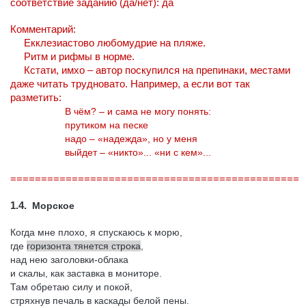
соответствие заданию (да/нет): да
Комментарий:
Екклезиастово любомудрие на пляже.
Ритм и рифмы в норме.
Кстати, имхо – автор поскупился на препинаки, местами
даже читать трудновато. Например, а если вот так
разметить:
В чём? – и сама не могу понять:
прутиком на песке
надо – «надежда», но у меня
выйдет – «никто»... «ни с кем»...
===============================================
1.4.
Морское
Когда мне плохо, я спускаюсь к морю,
где
горизонта тянется строка
,
над нею заголовки-облака
и скалы, как заставка в мониторе.
Там обретаю силу и покой,
стряхнув печаль в каскады белой пены.