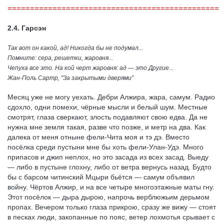
===============================================
2.4. Гарсэн
Так вот он какой, ад! Никогда бы не подумал...
Помните: сера, решетки, жаровня...
Чепуха все это. На кой черт жаровня: ад — это Другие...
Жан-Поль Сартр, "За закрытыми дверями”
Месяц уже не могу уехать. Дебри Алжира, жара, самум. Радио
сдохло, одни помехи, чёрные мысли и белый шум. Местные
смотрят, глаза сверкают, злость подавляют свою едва. Да не
нужна мне земля такая, разве что позже, и метр на два. Как
далека от меня отныне фели-Чита моя и тэ дэ. Вместо
посёлка среди пустыни мне бы хоть фели-Улан-Удэ. Много
припасов и джип неплох, но это засада из всех засад. Выеду
— либо в пустыне глохну, либо от ветра вернусь назад. Будто
бы с барсом читинский Мцыри бьётся — самум объявил
войну. Чёртов Алжир, и на все четыре многоэтажные маты гну.
Этот посёлок — дыра дырою, напрочь верблюжьим дерьмом
пропах. Вечером только глаза прикрою, сразу же вижу — стоят
в песках люди, закопанные по пояс, ветер лохмотья срывает с