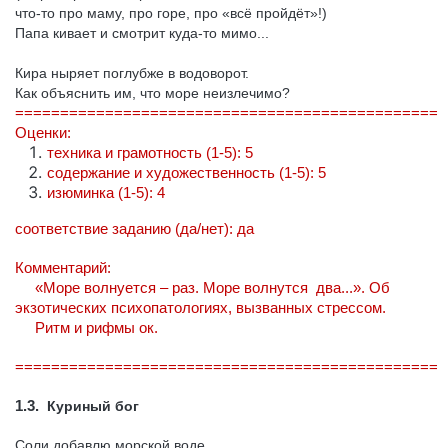
что-то про маму, про горе, про «всё пройдёт»!)
Папа кивает и смотрит куда-то мимо...
Кира ныряет поглубже в водоворот.
Как объяснить им, что море неизлечимо?
===============================================
Оценки:
техника и грамотность (1-5): 5
содержание и художественность (1-5): 5
изюминка (1-5): 4
соответствие заданию (да/нет): да
Комментарий:
«Море волнуется – раз. Море волнутся два...». Об
экзотических психопатологиях, вызванных стрессом.
Ритм и рифмы ок.
===============================================
1.3.
Куриный бог
Соли добавлю морской воде,