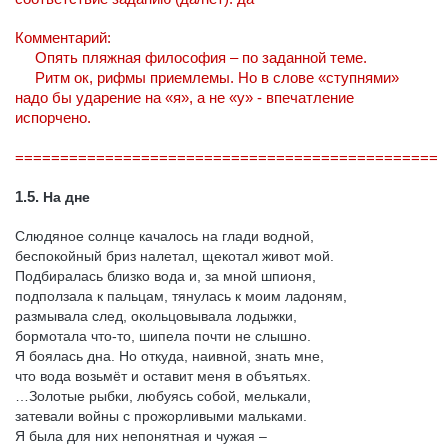
Комментарий:
Опять пляжная философия – по заданной теме.
Ритм ок, рифмы приемлемы. Но в слове «ступнями»
надо бы ударение на «я», а не «у» - впечатление
испорчено.
===============================================
1.5.
На дне
Слюдяное солнце качалось на глади водной,
беспокойный бриз налетал, щекотал живот мой.
Подбиралась близко вода и, за мной шпионя,
подползала к пальцам, тянулась к моим ладоням,
размывала след, окольцовывала лодыжки,
бормотала что-то, шипела почти не слышно.
Я боялась дна. Но откуда, наивной, знать мне,
что вода возьмёт и оставит меня в объятьях.
…Золотые рыбки, любуясь собой, мелькали,
затевали войны с прожорливыми мальками.
Я была для них непонятная и чужая –