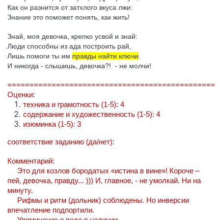
Как он разнится от затхлого вкуса лжи:
Знание это поможет понять, как жить!
Знай, моя девочка, крепко усвой и знай:
Люди способны из ада построить рай,
Лишь помоги ты им
правды найти ключи
.
И никогда - слышишь, девочка?! - не молчи!
===============================================
Оценки:
техника и грамотность (1-5): 4
содержание и художественность (1-5): 4
изюминка (1-5): 3
соответствие заданию (да/нет):
Комментарий:
Это для козлов бородатых «истина в вине»! Короче –
пей, девочка, правду... ))) И, главное, - не умолкай. Ни на
минуту.
Рифмы и ритм (дольник) соблюдены. Но инверсии
впечатление подпортили.