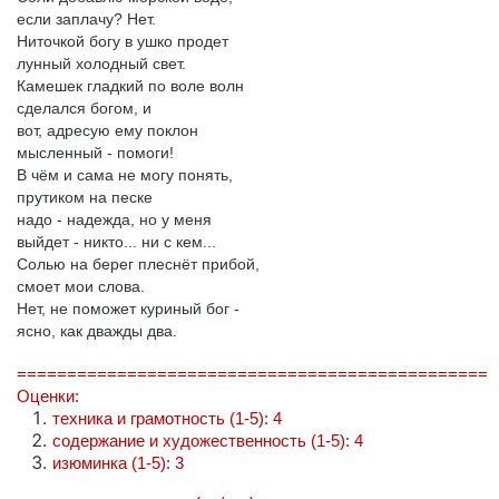
если заплачу? Нет.
Ниточкой богу в ушко продет
лунный холодный свет.
Камешек гладкий по воле волн
сделался богом, и
вот, адресую ему поклон
мысленный - помоги!
В чём и сама не могу понять,
прутиком на песке
надо - надежда, но у меня
выйдет - никто... ни с кем...
Солью на берег плеснёт прибой,
смоет мои слова.
Нет, не поможет куриный бог -
ясно, как дважды два.
===============================================
Оценки:
техника и грамотность (1-5): 4
содержание и художественность (1-5): 4
изюминка (1-5): 3