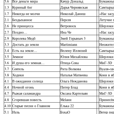
5.6
Все деньги мира
Качур Дональд
Бумажны
1.3
Куриный бог
Дарья Чернявская
Самтыры
1.7
Никогда не молчи
Николай Даниш
«Нас зас
2.1
Бездыханное
Персея
Летучие 
2.6
Не принцесса
Ветровоск
Шерлоки
2.7
Поздно…
Ина Че
«Нас зас
2.9
Королева Медб
Змей Горыныч 3
Бумажны
3.3
Достать до земли
Martimiann
Неожите
3.4
Есть на земле…
Вплену Иллюзий
Самтыры
3.5
Земное
Юлия Михайлова
Шерлоки
3.6
И душа его земная…
Птица-Сова
МиГ-3D
3.7
Сеятель
Рита Волкова
Вуаля~х
3.8
Ходики
Наталья Матвеева
Кони в я
4.1
В ожидании солнца
Ольга Нежданова
Шерлоки
4.4
Ночной огонь
Питер Блад
Кони в я
4.7
Рыжая саламандра
Оксана Картельян
МиГ-3D
4.8
Сгоревшая повесть
Melани
Принесё
4.10
Старые песни о Главном
Елька 22
Бумажны
5.1
Нуль
БукаО
Ветер пе