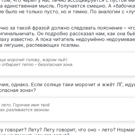
 том, что
череп
у нас лично ассоциируется с пустой ём
на единственная мысль. Получается смешно. А
«бабочк
пе было не только пусто, но и темно. По аналогии с «л
чно за такой фразой должно следовать пояснение – что
гинальничать. Он подробно рассказал нам, как она бьёт
аху известно. А пока читатель недоумённо недоумевае
на лягушек, распевающих псалмы.
це морочит голову, жаром льёт.
 отбирает тепло – безопасная зона.
ие, однако. Если солнце таки морочит и жжёт ЛГ, иду
опасная зона»?
 лето. Горячее имя твоё
ах разливается звоном.
у говорит? Лету? Лету говорит, что оно – лето? Нормал