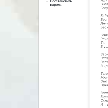
Иду 
Восстановить
Ног
пароль
Бред
Бьёт
Бес
Ляг
Бес
Солн
Река
Ты –
В уш
Звон
Впле
Веля
В кр
Тени
Мину
Оно 
Прив
Вре
Виде
Скло
И т