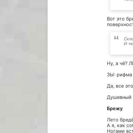
Вот это бр
поверхност
Скло
И те
Ну, а чё? 
ЗЫ: рифма
Да, все эт
Душевный 
Брежу
Лето бредё
А я, как с
Ногами вст