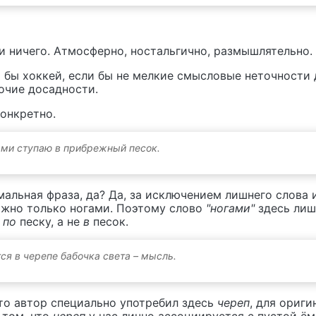
и ничего. Атмосферно, ностальгично, размышлятельно.
о бы хоккей, если бы не мелкие смысловые неточности
очие досадности.
онкретно.
ами ступаю в прибрежный песок.
альная фраза, да? Да, за исключением лишнего слова и
ожно только ногами. Поэтому слово
"ногами"
здесь лиш
и
по
песку, а не
в
песок.
ся в черепе бабочка света – мысль.
то автор специально употребил здесь
череп
, для ориг