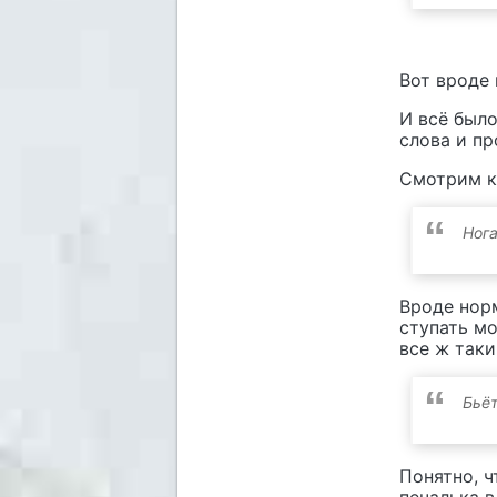
Вот вроде 
И всё был
слова и пр
Смотрим к
Ног
Вроде норм
ступать м
все ж так
Бьёт
Понятно, ч