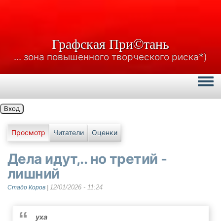
Графская При©тань
... зона повышенного творческого риска*)
Togg
Вход
Главные вкладки
Просмотр
Читатели
Оценки
Дела идут,.. но третий -
лишний
12/01/2026 - 11:24
Стадо Коров
|
уха