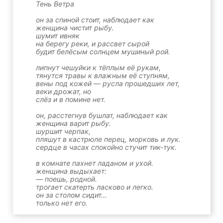
Тень Ветра
он за спиной стоит, наблюдает как
женщина чистит рыбу.
шумит ивняк
на берегу реки, и рассвет сырой
будит белёсым солнцем мушиный рой.
липнут чешуйки к тёплым её рукам,
тянутся травы к влажным её ступням,
вены под кожей — русла прошедших лет,
веки дрожат, но
слёз и в помине нет.
он, расстегнув бушлат, наблюдает как
женщина варит рыбу.
шуршит черпак,
пляшут в кастрюле перец, морковь и лук.
сердце в часах спокойно стучит тик-тук.
в комнате пахнет ладаном и ухой.
женщина выдыхает:
— поешь, родной.
трогает скатерть ласково и легко.
он за столом сидит...
только нет его.