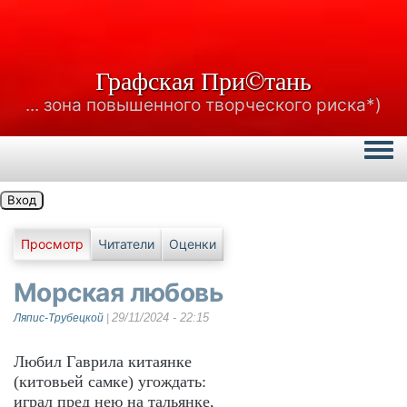
Графская При©тань
... зона повышенного творческого риска*)
Togg
Вход
Главные вкладки
Просмотр
Читатели
Оценки
Морская любовь
29/11/2024 - 22:15
Ляпис-Трубецкой
|
Любил Гаврила китаянке
(китовьей самке) угождать:
играл пред нею на тальянке,