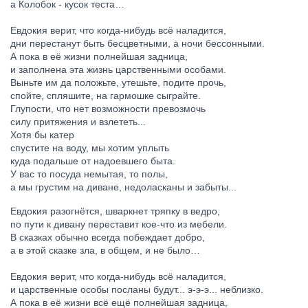
а Колобок - кусок теста…
Евдокия верит, что когда-нибудь всё наладится,
дни перестанут быть бесцветными, а ночи бессонными.
А пока в её жизни полнейшая задница,
и заполнена эта жизнь царственными особами.
Выньте им да положьте, утешьте, подите прочь,
спойте, спляшите, на гармошке сыграйте.
Глупости, что нет возможности превозмочь
силу притяжения и взлететь...
Хотя бы катер
спустите на воду, мы хотим уплыть
куда подальше от надоевшего быта.
У вас то посуда немытая, то полы,
а мы грустим на диване, недоласканы и забыты...
Евдокия разогнётся, шваркнет тряпку в ведро,
по пути к дивану переставит кое-что из мебели.
В сказках обычно всегда побеждает добро,
а в этой сказке зла, в общем, и не было…
Евдокия верит, что когда-нибудь всё наладится,
и царственные особы посланы будут... э-э-э... неблизко.
А пока в её жизни всё ещё полнейшая задница,