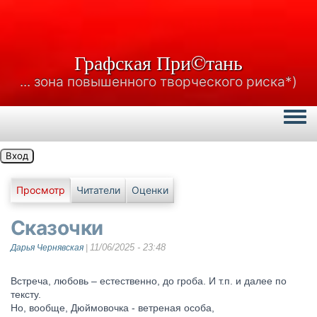
Графская При©тань
... зона повышенного творческого риска*)
Togg
Вход
Главные вкладки
Просмотр
Читатели
Оценки
Сказочки
11/06/2025 - 23:48
Дарья Чернявская
|
Встреча, любовь – естественно, до гроба. И т.п. и далее по
тексту.
Но, вообще, Дюймовочка - ветреная особа,