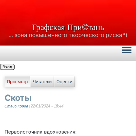
Графская При©тань
... зона повышенного творческого риска*)
Togg
Вход
Главные вкладки
Просмотр
Читатели
Оценки
Скоты
22/01/2024 - 18:44
Стадо Коров
|
Первоисточник вдохновения: