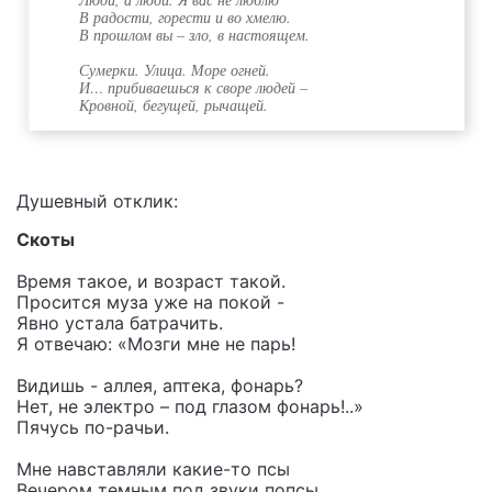
В радости, горести и во хмелю.
В прошлом вы – зло, в настоящем.
Сумерки. Улица. Море огней.
И… прибиваешься к своре людей –
Кровной, бегущей, рычащей.
Душевный отклик:
Скоты
Время такое, и возраст такой.
Просится муза уже на покой -
Явно устала батрачить.
Я отвечаю: «Мозги мне не парь!
Видишь - аллея, аптека, фонарь?
Нет, не электро – под глазом фонарь!..»
Пячусь по-рачьи.
Мне навставляли какие-то псы
Вечером темным под звуки попсы,