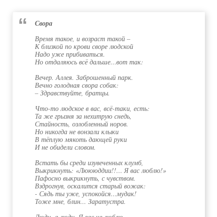
Свора
Время такое, и возраст такой –
К близкой по крови своре людской
Надо уже прибиваться.
Но отдаляюсь всё дальше…вот так:
Вечер. Аллея. Заброшенный парк.
Вечно голодная свора собак:
– Здравствуйте, братцы.
Что-то людское в вас, всё-таки, есть:
Та же грызня за нехитрую снедь,
Стайность, озлобленный норов.
Но никогда не вонзали клыки
В тёплую мякоть дающей руки
И не обидели словом.
Встать бы среди изувеченных клумб,
Выкрикнуть: «Люююддии!!… Я вас люблю!»
Пафосно выкрикнуть, с чувством.
Вздрогнув, оскалится старый вожак:
- Сядь ты уже, успокойся…мудак!
Тоже мне, блин... Заратустра.
Люди, а люди. Я вас не люблю