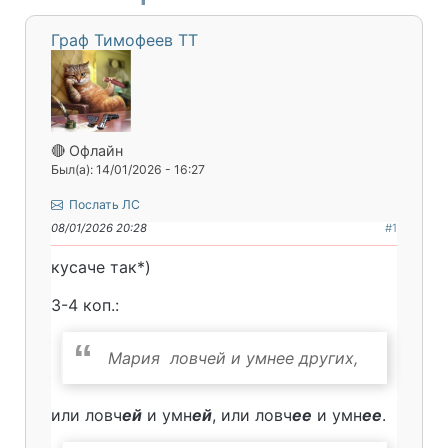
Граф Тимофеев ТТ
🔴 Офлайн
Был(а): 14/01/2026 - 16:27
Послать ЛС
08/01/2026 20:28
#1
кусаче так*)
3-4 коп.:
Мария ловчей и умнее других,
или ловч
ей
и умн
ей
, или ловч
ее
и умн
ее
.