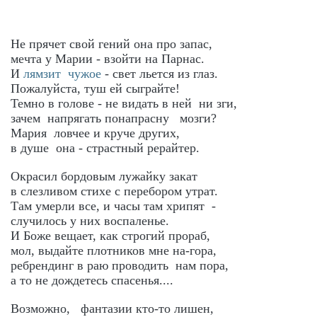
Не прячет свой гений она про запас,
мечта у Марии - взойти на Парнас.
И
лямзит чужое
- свет льется из глаз.
Пожалуйста, туш ей сыграйте!
Темно в голове - не видать в ней ни зги,
зачем напрягать понапрасну мозги?
Мария ловчее и круче других,
в душе она - страстный рерайтер.
Окрасил бордовым лужайку закат
в слезливом стихе с перебором утрат.
Там умерли все, и часы там хрипят -
случилось у них воспаленье.
И Боже вещает, как строгий прораб,
мол, выдайте плотников мне на-гора,
ребрендинг в раю проводить нам пора,
а то не дождетесь спасенья....
Возможно, фантазии кто-то лишен,