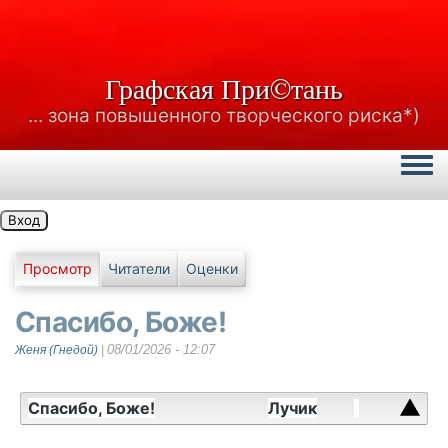
Графская При©тань
... зона повышенного творческого риска*)
Togg
Вход
Главные вкладки
Просмотр
Читатели
Оценки
Спасибо, Боже!
08/01/2026 - 12:07
Женя (Гнедой)
|
Спасибо, Боже!
Лучик