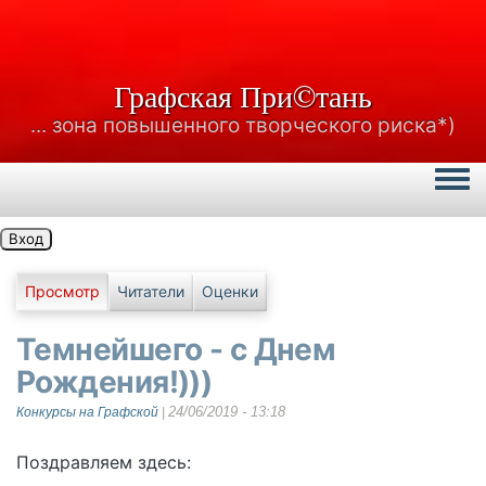
Графская При©тань
... зона повышенного творческого риска*)
Togg
Вход
Главные вкладки
Просмотр
Читатели
Оценки
Темнейшего - с Днем
Рождения!)))
24/06/2019 - 13:18
Конкурсы на Графской
|
Поздравляем здесь: