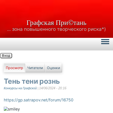
Графская При©тань
... зона повышенного творческого риска*)
Togg
Вход
Главные вкладки
Просмотр
Читатели
Оценки
Тень тени рознь
14/06/2024 - 20:16
Конкурсы на Графской
|
https://gp.satrapov.net/forum/16750