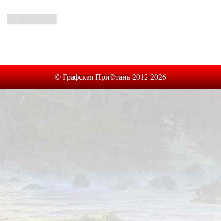
© Графская При©тань 2012-2026