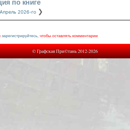
ция по книге
❯
 Апрель 2026-го
и
зарегистрируйтесь
, чтобы оставлять комментарии
© Графская При©тань 2012-2026