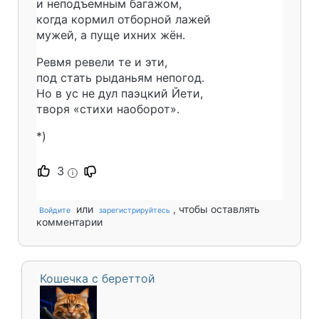
и неподъемным багажом,
когда кормил отборной лажей
мужей, а пуще ихних жён.
Ревмя ревели те и эти,
под стать рыданьям непогод.
Но в ус не дул паэцкий Йети,
творя «стихи наоборот».
*)
3
i
или
, чтобы оставлять
Войдите
зарегистрируйтесь
комментарии
Кошечка с береттой