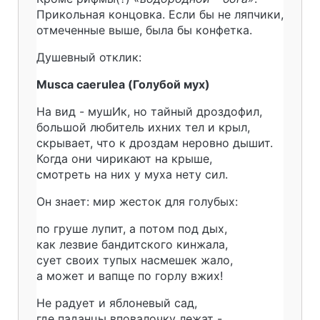
Прикольная концовка. Если бы не ляпчики,
отмеченные выше, была бы конфетка.
Душевный отклик:
Musca caerulea (Голубой мух)
На вид - мушИк, но тайный дроздофил,
большой любитель ихних тел и крыл,
скрывает, что к дроздам неровно дышит.
Когда они чирикают на крыше,
смотреть на них у муха нету сил.
Он знает: мир жесток для голубых:
по груше лупит, а потом под дых,
как лезвие бандитского кинжала,
сует своих тупых насмешек жало,
а может и вапще по горлу вжих!
Не радует и яблоневый сад,
где паданцы вповалочку лежат -