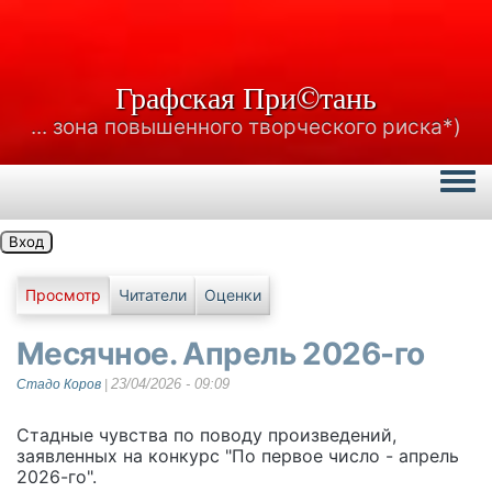
Графская При©тань
... зона повышенного творческого риска*)
Togg
Вход
Главные вкладки
Просмотр
Читатели
Оценки
Месячное. Апрель 2026-го
23/04/2026 - 09:09
Стадо Коров
|
Стадные чувства по поводу произведений,
заявленных на конкурс "По первое число - апрель
2026-го".