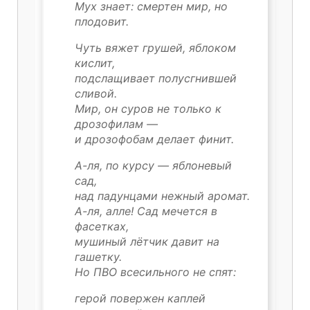
Мух знает: смертен мир, но
плодовит.
Чуть вяжет грушей, яблоком
кислит,
подслащивает полусгнившей
сливой.
Мир, он суров не только к
дрозофилам —
и дрозофобам делает финит.
А-ля, по курсу — яблоневый
сад,
над падунцами нежный аромат.
А-ля, алле! Сад мечется в
фасетках,
мушиный лётчик давит на
гашетку.
Но ПВО всесильного не спят:
герой повержен каплей