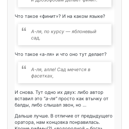
Что такое «финит»? И на каком языке?
А-ля, по курсу — яблоневый
сад,
Что такое «а-ля» и что оно тут делает?
А-ля, алле! Сад мечется в
фасетках,
И снова. Тут одно их двух: либо автор
вставил это "
а-ля"
просто как втычку от
балды, либо слышал звон, но …
Дальше лучше. В отличие от предыдущего
оратора, нам концовка понравилась.
Кроме рифмы(?)
«водородной – бога»
.