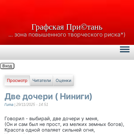
Графская При©тань
... зона повышенного творческого риска*)
Togg
Вход
Главные вкладки
Просмотр
Читатели
Оценки
Две дочери ( Ниниги)
29/11/2025 - 14:51
Гита
|
Говорил - выбирай, две дочери у меня,
(Он и сам был не прост, из мелких земных богов),
Красота одной опаляет сильней огня,