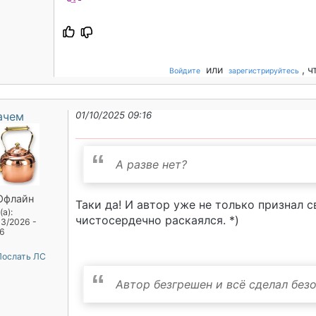
или
, 
Войдите
зарегистрируйтесь
ачем
01/10/2025 09:16
А разве нет?
Офлайн
Таки да! И автор уже не только признал с
а):
чистосердечно раскаялся. *)
03/2026 -
56
ослать ЛС
Автор безгрешен и всë сделал бе