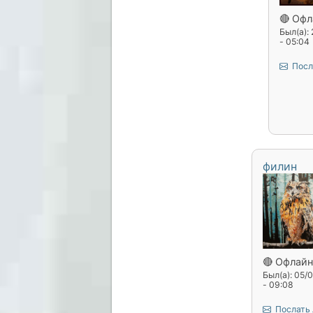
🔴 Офл
Был(а):
- 05:04
Посл
филин
🔴 Офлайн
Был(а): 05/
- 09:08
Послать