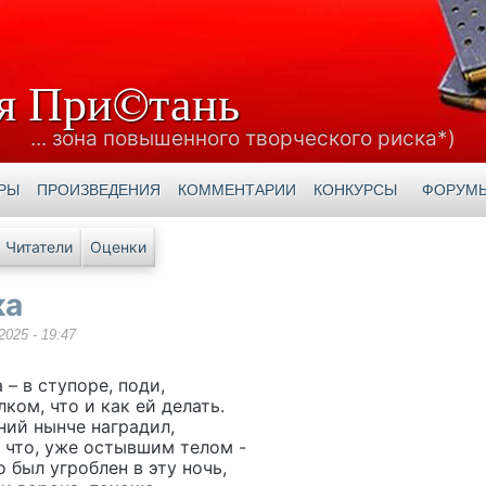
я При©тань
... зона повышенного творческого риска*)
РЫ
ПРОИЗВЕДЕНИЯ
КОММЕНТАРИИ
КОНКУРСЫ
ФОРУМ
е вкладки
Читатели
Оценки
ка
2025 - 19:47
 – в ступоре, поди,
лком, что и как ей делать.
ний нынче наградил,
 что, уже остывшим телом -
о был угроблен в эту ночь,