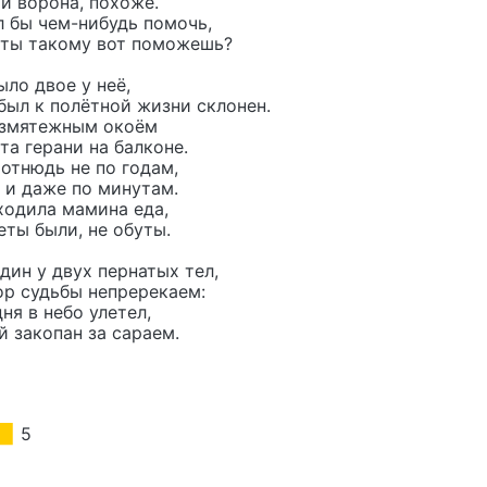
и ворона, похоже.
л бы чем-нибудь помочь,
 ты такому вот поможешь?
ло двое у неё,
был к полётной жизни склонен.
езмятежным окоём
та герани на балконе.
отнюдь не по годам,
 и даже по минутам.
ходила мамина еда,
еты были, не обуты.
дин у двух пернатых тел,
ор судьбы непререкаем:
ня в небо улетел,
й закопан за сараем.
5