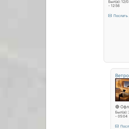
Был(а): 12/
- 12:56
Послать
Ветро
🔴 Офл
Был(а):
- 05:04
Посл