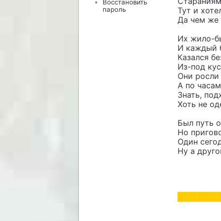
Стараниям
Восстановить
пароль
Тут и хоте
Да чем же
Их жило-бы
И каждый 
Казался б
Из-под кус
Они росли 
А по часам
Знать, под
Хоть не од
Был путь о
Но пригов
Один сегод
Ну а друго