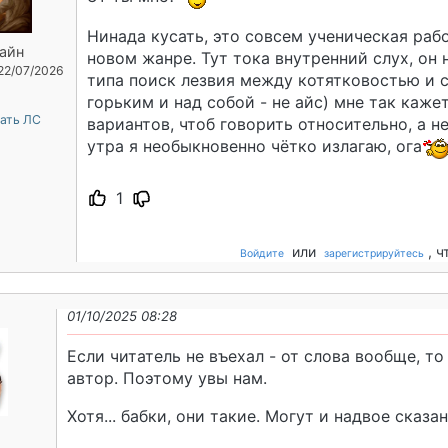
Нинада кусать, это совсем ученическая рабо
айн
новом жанре. Тут тока внутренний слух, он н
 22/07/2026
типа поиск лезвия между котятковостью и 
горьким и над собой - не айс) мне так каже
ать ЛС
вариантов, чтоб говорить относительно, а не
утра я необыкновенно чëтко излагаю, ога
1
или
, 
Войдите
зарегистрируйтесь
01/10/2025 08:28
Если читатель не въехал - от слова вообще, то
автор. Поэтому увы нам.
Хотя... бабки, они такие. Могут и надвое сказан