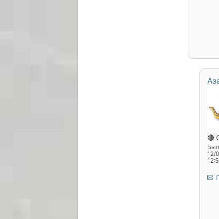
Аз
🔴 
Был(
12/
12:
П