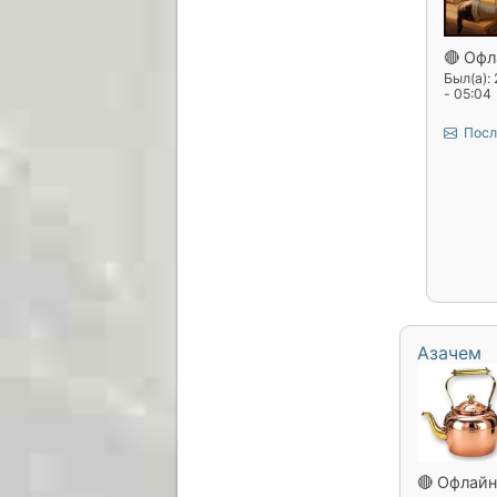
🔴 Офл
Был(а):
- 05:04
Посл
Азачем
🔴 Офлайн