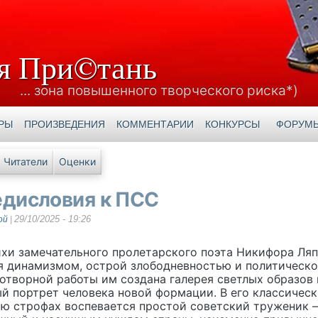
я При©тань
... зона повышенного творческого риска*)
РЫ
ПРОИЗВЕДЕНИЯ
КОММЕНТАРИИ
КОНКУРСЫ
ФОРУМ
е вкладки
Читатели
Оценки
едисловия к ПСС
29/10/2025 - 19:26
ой
|
мечательного пролетарского поэта Никифора Ляп
я динамизмом, острой злободневностью и политическо
отворной работы им создана галерея светлых образов
й портрет человека новой формации. В его классическ
ю строфах воспевается простой советский труженик –