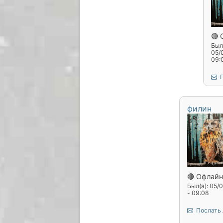
🔴 
Был(
05/
09:
П
филин
🔴 Офлайн
Был(а): 05/
- 09:08
Послать