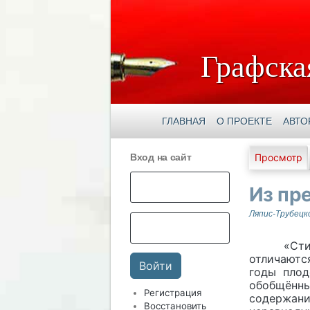
Графска
ГЛАВНАЯ
О ПРОЕКТЕ
АВТО
Главны
Вход на сайт
Просмотр
Из пр
Ляпис-Трубецк
«Стихи за
отличаютс
годы плод
обобщённы
Регистрация
содержани
Восстановить