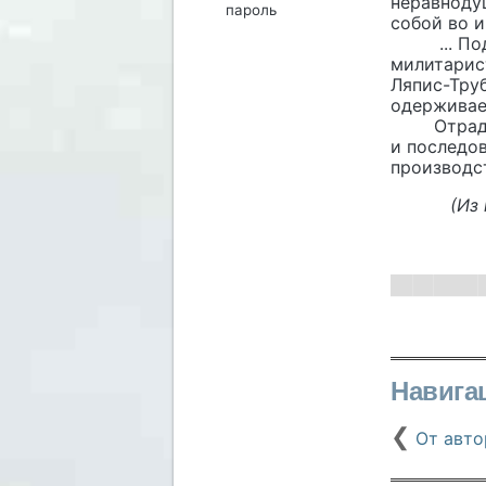
неравноду
пароль
собой во и
... Под к
милитарис
Ляпис-Труб
одерживае
Отрадно о
и последо
производс
(Из пред
Навига
❮
От автор