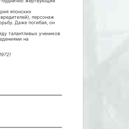
о-буднично жертвующий
рия японских
-вредителей), персонаж
рьбу. Даже погибая, он
ду талантливых учеников
ведениями на
972)