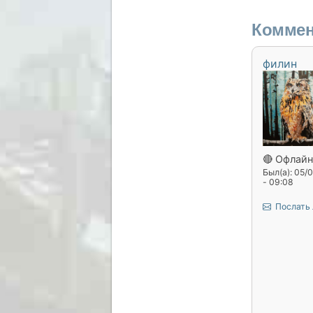
Коммен
филин
🔴 Офлайн
Был(а): 05/
- 09:08
Послать