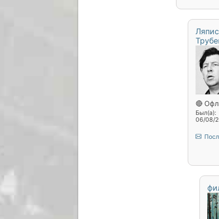
Ляпис
Трубе
🔴 Офл
Был(а):
06/08/2
Посл
фи