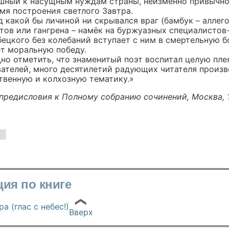
шный к насущным нуждам страны, неизменно привычн
мя построения светлого Завтра.
акой бы личиной ни скрывался враг (бамбук – аллего
тов или гангрена – намёк на буржуазных специалистов
ецкого без колебаний вступает с ним в смертельную бо
т моральную победу.
тметить, что знаменитый поэт воспитал целую плея
вателей, много десятилетий радующих читателя произ
твенную и колхозную тематику.»
исловия к Полному собранию сочинений, Москва, 1
ция по книге
❮
а (глас с небес!)
Вверх