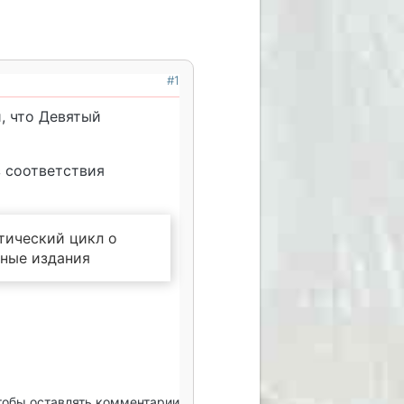
#1
и, что Девятый
з соответствия
тический цикл о
нные издания
чтобы оставлять комментарии