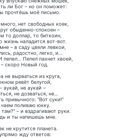
чку впускаю снежных мошек,
сть ли Бог – но он поможет:
ы прочтёшь моё письмо.
много, нет свободных коек,
круг обыденно-спокоен –
м то доллар, то биткоин,
о жизнь наладится вот-вот.
мне – в саду цвели левкои,
ись, радостно, легко, и…
И пепел… Пепел пахнет хвоей,
– скоро Новый год.
а не вырваться из круга,
окном ревёт белугой,
– аукай, не аукай –
ться, не дозваться, не…
ь привычного: "Вот суки!"
чаем поливаю юкку.
ы там?" – и вздрагивают руки.
дь и ты напишешь мне.
ак не крутится планета.
упрямо жду ответов: