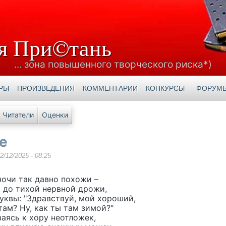
я При©тань
... зона повышенного творческого риска*)
РЫ
ПРОИЗВЕДЕНИЯ
КОММЕНТАРИИ
КОНКУРСЫ
ФОРУМ
е вкладки
Читатели
Оценки
е
2/12/2025 - 08:25
ночи так давно похожи –
ы до тихой нервной дрожи,
уквы: "Здравствуй, мой хороший,
 там? Ну, как ты там зимой?"
аясь к хору неотложек,