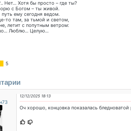
.. Нет... Хотя бы просто – где ты?
порю с Богом – ты живой.
 путь ему сегодня ведом.
де-то там, за тьмой и светом,
не, летит с попутным ветром:
... Люблю... Целую...
5
тарии
12/12/2025 18:13
н73
Оч хорошо, концовка показалась бледноватой 