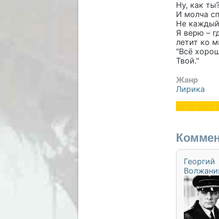
Ну, как ты?
И молча с
Не каждый
Я верю – г
летит ко м
"Всё хорошо
Твой."
Жанр
Лирика
Коммен
Георгий
Волжани