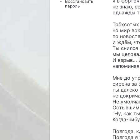
я в форто
Восстановить
пароль
не знаю, е
однажды т
Трёхсотых 
но мир во
по новостя
и ждём, чт
Ты снился 
мы целовал
И взрыв… 
напоминая 
Мне до утр
сирена за 
ты далеко 
не докрича
Не умолчат
Остывшим 
"Ну, как т
Когда-нибу
Полгода, к
Полгода я 