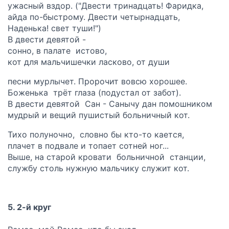
ужасный вздор. ("Двести тринадцать! Фаридка,
айда по-быстрому. Двести четырнадцать,
Наденька! свет туши!")
В двести девятой -
сонно, в палате истово,
кот для мальчишечки ласково, от души
песни мурлычет. Пророчит вовсю хорошее.
Боженька трëт глаза (подустал от забот).
В двести девятой Сан - Санычу дан помошником
мудрый и вещий пушистый больничный кот.
Тихо полуночно, словно бы кто-то кается,
плачет в подвале и топает сотней ног...
Выше, на старой кровати больничной станции,
службу столь нужную мальчику служит кот.
5. 2-й круг