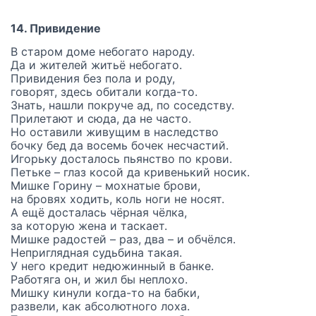
14. Привидение
В старом доме небогато народу.
Да и жителей житьё небогато.
Привидения без пола и роду,
говорят, здесь обитали когда-то.
Знать, нашли покруче ад, по соседству.
Прилетают и сюда, да не часто.
Но оставили живущим в наследство
бочку бед да восемь бочек несчастий.
Игорьку досталось пьянство по крови.
Петьке – глаз косой да кривенький носик.
Мишке Горину – мохнатые брови,
на бровях ходить, коль ноги не носят.
А ещё досталась чёрная чёлка,
за которую жена и таскает.
Мишке радостей – раз, два – и обчёлся.
Неприглядная судьбина такая.
У него кредит недюжинный в банке.
Работяга он, и жил бы неплохо.
Мишку кинули когда-то на бабки,
развели, как абсолютного лоха.