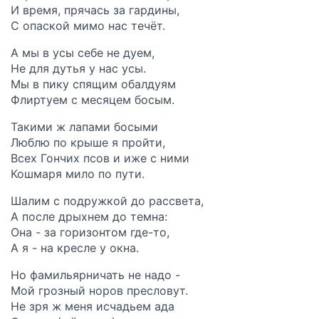
И время, прячась за гардины,
С опаской мимо нас течёт.
А мы в усы себе не дуем,
Не для дутья у нас усы.
Мы в пику спящим обалдуям
Флиртуем с месяцем босым.
Такими ж лапами босыми
Люблю по крыше я пройти,
Всех Гончих псов и иже с ними
Кошмаря мило по пути.
Шалим с подружкой до рассвета,
А после дрыхнем до темна:
Она - за горизонтом где-то,
А я - на кресле у окна.
Но фамильярничать не надо -
Мой грозный норов пресловут.
Не зря ж меня исчадьем ада