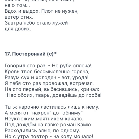
не о том...
Вдох и выдох. Плот не нужен,
ветер стих.
Завтра небо стало лужей
для двоих.
17. Посторонний (с)*
Говорил сто раз: - Не руби сплеча!
Кровь твоя бессмысленно горяча,
Разум сух и холоден - вот, урода!
Я тебя сто раз провожал, встречал.
На сто первый, выбесившись, кричал:
-Нас обоих, тварь, доведёшь до гроба!
Ты ж нарочно ластилась лишь к нему.
А меня от "нахрен" до "обниму"
Неуклюжим маятником качало.
Под дождём на лавке роман Камю.
Расходились злые, по одному.
Но с утра повтор - на колу мочало!