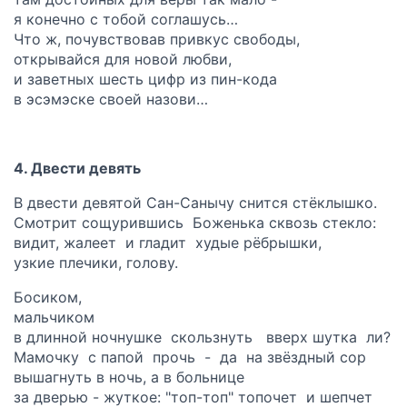
я конечно с тобой соглашусь…
Что ж, почувствовав привкус свободы,
открывайся для новой любви,
и заветных шесть цифр из пин-кода
в эсэмэске своей назови…
4. Двести девять
В двести девятой Сан-Санычу снится стëклышко.
Смотрит сощурившись Боженька сквозь стекло:
видит, жалеет и гладит худые рёбрышки,
узкие плечики, голову.
Босиком,
мальчиком
в длинной ночнушке скользнуть вверх шутка ли?
Мамочку с папой прочь - да на звёздный сор
вышагнуть в ночь, а в больнице
за дверью - жуткое: "топ-топ" топочет и шепчет