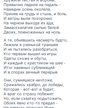
Привычно падкие на падаль -
Намедни осень околела,
Приняв на грудь и стынь, и боль.
И ветры выли похоронно
На черном выходе из ада,
Замаскхалатив сыпью белой
Двоих, помноженных на ноль.
А те, обнявшись насмерть будто,
Лежали в узенькой траншее
И не пытались разобраться,
Кто первым вышел из игры.
Одеты схоже и обуты,
И каждый с крестиком на шее -
Итог наивных сублимаций
И в спорах вечный перерыв.
Они, сумняшеся ничтоже,
Сражались храбро, до победы,
Которая - вот-вот и будет,
А враг со страху побежит.
Но, если схватку подытожить,
Обоих явно кто-то предал -
На зависть пращуру Иуде,