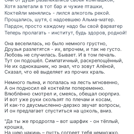
Хотя залетали в тот бар и чужие пташки,
Коктейли менялись - лился алкоголь рекой.
Прощались, шутя, с надоевшею Альма-матер.
Пардон, просто каждому надо бы свой фарватер
Теперь пролагать - институт, будь здоров, родной!
Она веселилась, но было немного грустно,
Друзья разлетятся - их, впрочем, и так не густо.
Любовь не случилась. Бывает. И в том печаль.
Тут он подошёл. Симпатичный, раскрепощённый,
Не их однокашник, но знал, что зовут Алёной,
Сказал, что её выделяет из прочих краль.
Немного пьяна, и попалась на лесть мгновенно,
А он подносил ей коктейли попеременно.
Влюблённо смотрел и, смеясь, обещал сюрприз.
И вот уже руки скользят по плечам и косам,
И как-то двусмысленно-дерзко звучат вопросы,
И он предлагает спуститься на цоколь, вниз.
"Да ты же продрогла – вот шарфик - он тёплый,
крошка,
На шею накинь – пусть согреет тебя немножко.