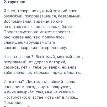
2. грустное
Я снег, теперь не нужный зимний снег
безлюбый, попрощавшийся, безвольный.
Воспоминания, видения во сне
не оставляют - просыпаюсь с болью.
Предательство не может перестать,
оно живее нас, так получилось:
слепящая, чарующая стать
снегов январских потеряло силу.
Что ты теперь? Влекомый, мокрый лист,
оторванный от дерева историй,
сезонов, лет - тебе бы вверх, но вниз
тебя влечёт октябрьская пристойность.
И что она? Листвы тончайший шëлк
сценарием погоды чуть покружит,
и вниз швырнëт. Увы, мне не смешно.
Но, грустно: счастье - стынет в луже...
Покорное.