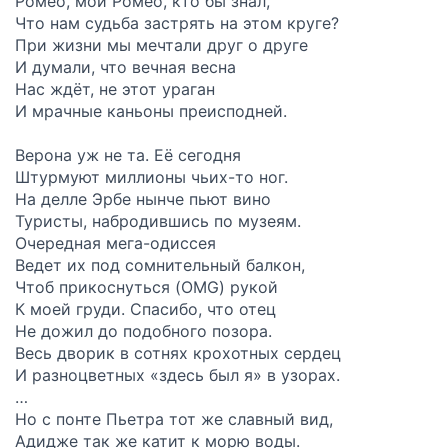
Ромео, мой Ромео, кто бы знал,
Что нам судьба застрять на этом круге?
При жизни мы мечтали друг о друге
И думали, что вечная весна
Нас ждёт, не этот ураган
И мрачные каньоны преисподней.
Верона уж не та. Её сегодня
Штурмуют миллионы чьих-то ног.
На делле Эрбе нынче пьют вино
Туристы, набродившись по музеям.
Очередная мега-одиссея
Ведет их под сомнительный балкон,
Чтоб прикоснуться (OMG) рукой
К моей груди. Спасибо, что отец
Не дожил до подобного позора.
Весь дворик в сотнях крохотных сердец
И разноцветных «здесь был я» в узорах.
…
Но с понте Пьетра тот же славный вид,
Адидже так же катит к морю воды.