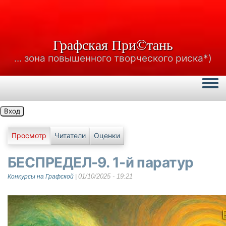
Графская При©тань
... зона повышенного творческого риска*)
Togg
Вход
Главные вкладки
Просмотр
Читатели
Оценки
БЕСПРЕДЕЛ-9. 1-й паратур
01/10/2025 - 19:21
Конкурсы на Графской
|