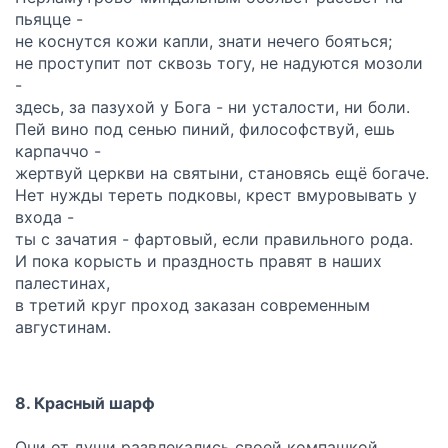
пьяцце -
не коснутся кожи капли, знати нечего бояться;
не проступит пот сквозь тогу, не надуются мозоли
-
здесь, за пазухой у Бога - ни усталости, ни боли.
Пей вино под сенью пиний, философствуй, ешь
карпаччо -
жертвуй церкви на святыни, становясь ещё богаче.
Нет нужды тереть подковы, крест вмуровывать у
входа -
ты с зачатия - фартовый, если правильного рода.
И пока корысть и праздность правят в наших
палестинах,
в третий круг проход заказан современным
августинам.
8. Красный шарф
Они от души развлекались своей компашкой,