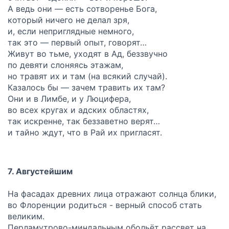
А ведь они — есть сотворенье Бога,
который ничего не делал зря,
и, если неприглядные немного,
так это — первый опыт, говорят…
Живут во тьме, уходят в Ад, беззвучно
по девяти слоняясь этажам,
но травят их и там (на всякий случай).
Казалось бы — зачем травить их там?
Они и в Лимбе, и у Люцифера,
во всех кругах и адских областях,
так искренне, так беззаветно верят…
и тайно ждут, что в Рай их пригласят.
7. Августейшим
На фасадах древних лица отражают солнца блики,
во Флоренции родиться - верный способ стать
великим.
Перламутрово-миндальным обольёт рассвет на