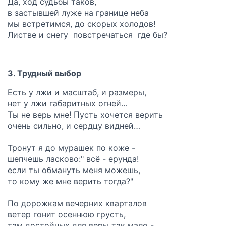
Да, ход судьбы таков,
в застывшей луже на границе неба
мы встретимся, до скорых холодов!
Листве и снегу повстречаться где бы?
3. Трудный выбор
Есть у лжи и масштаб, и размеры,
нет у лжи габаритных огней…
Ты не верь мне! Пусть хочется верить
очень сильно, и сердцу видней…
Тронут я до мурашек по коже -
шепчешь ласково:" всё - ерунда!
если ты обмануть меня можешь,
то кому же мне верить тогда?"
По дорожкам вечерних кварталов
ветер гонит осеннюю грусть,
там достойных для веры так мало -