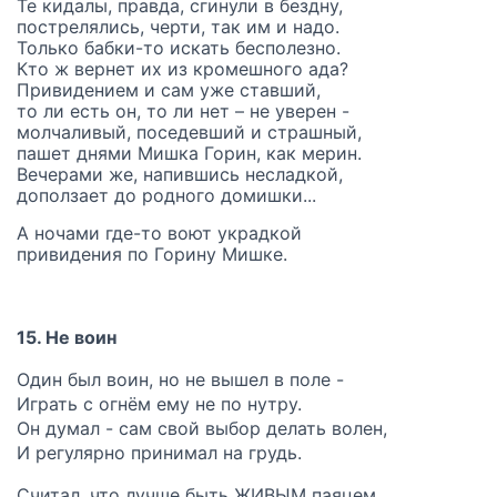
Те кидалы, правда, сгинули в бездну,
пострелялись, черти, так им и надо.
Только бабки-то искать бесполезно.
Кто ж вернет их из кромешного ада?
Привидением и сам уже ставший,
то ли есть он, то ли нет – не уверен -
молчаливый, поседевший и страшный,
пашет днями Мишка Горин, как мерин.
Вечерами же, напившись несладкой,
доползает до родного домишки...
А ночами где-то воют украдкой
привидения по Горину Мишке.
15. Не воин
Один был воин, но не вышел в поле -
Играть с огнём ему не по нутру.
Он думал - сам свой выбор делать волен,
И регулярно принимал на грудь.
Считал, что лучше быть ЖИВЫМ паяцем,