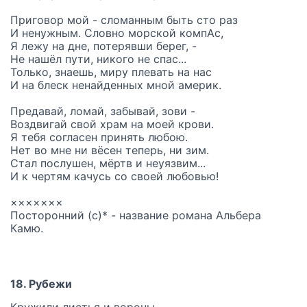
Приговор мой - сломанным быть сто раз
И ненужным. Словно морской компАс,
Я лежу на дне, потерявши берег, -
Не нашёл пути, никого не спас...
Только, знаешь, миру плевать на нас
И на блеск ненайденных мной америк.
Предавай, ломай, забывай, зови -
Воздвигай свой храм на моей крови.
Я тебя согласен принять любою.
Нет во мне ни вёсен теперь, ни зим.
Стал послушен, мёртв и неуязвим...
И к чертям качусь со своей любовью!
×××××××
Посторонний (с)* - название романа Альбера
Камю.
18. Рубежи
Кружили листья и вороны,