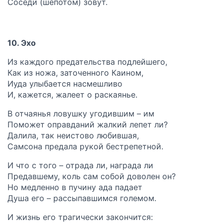
Соседи (шёпотом) зовут.
10. Эхо
Из каждого предательства подлейшего,
Как из ножа, заточенного Каином,
Иуда улыбается насмешливо
И, кажется, жалеет о раскаянье.
В отчаянья ловушку угодившим – им
Поможет оправданий жалкий лепет ли?
Далила, так неистово любившая,
Самсона предала рукой бестрепетной.
И что с того – отрада ли, награда ли
Предавшему, коль сам собой доволен он?
Но медленно в пучину ада падает
Душа его – рассыпавшимся големом.
И жизнь его трагически закончится: