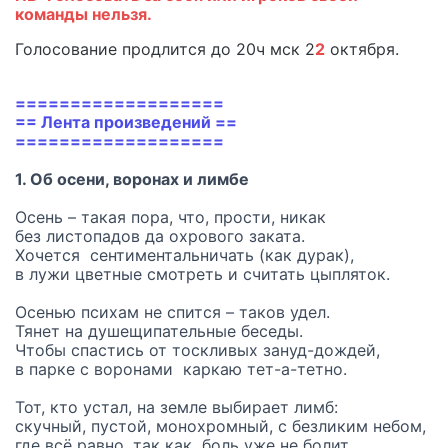
команды нельзя.
Голосование продлится до 20ч мск 2
2
октября.
===================
== Лента произведений ==
===================
1. Об осени, воронах и лимбе
Осень – такая пора, что, прости, никак
без листопадов да охрового заката.
Хочется сентиментальничать (как дурак),
в лужи цветные смотреть и считать цыпляток.
Осенью психам не спится – таков удел.
Тянет на душещипательные беседы.
Чтобы спастись от тоскливых зануд-дождей,
в парке с воронами каркаю тет-а-тетно.
Тот, кто устал, на земле выбирает лимб:
скучный, пустой, монохромный, с безликим небом,
где всё равно, так как боль уже не болит.