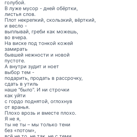
голубой.
В луже мусор - дней обёртки,
листья слов.
Плот некрепкий, скользкий, вёрткий,
и весло -
выплывай, греби как можешь,
во вчера.
На виске под тонкой кожей
замирать
бывшей нежности и новой
пустоте.
А внутри зудит и ноет
выбор тем -
подарить, продать в рассрочку,
сдать в утиль
наше "было". И ни строчки
как уйти
с гордо поднятой, оглохнув
от вранья.
Плохо врозь и вместе плохо.
Я не я,
ты не ты – мы только тени
без «потом»,
всё не то, не так, не с теми,