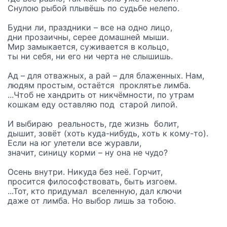
Снулою рыбой плывёшь по судьбе нелепо.
Будни ли, праздники – все на одно лицо,
дни прозаичны, серее домашней мыши.
Мир замыкается, суживается в кольцо,
ты ни себя, ни его ни черта не слышишь.
Ад – для отважных, а рай – для блаженных. Нам,
людям простым, остаётся проклятье лимба.
...Чтоб не хандрить от никчёмности, по утрам
кошкам еду оставляю под старой липой.
И выбираю реальность, где жизнь болит,
дышит, зовёт (хоть куда-нибудь, хоть к кому-то).
Если на юг улетели все журавли,
значит, синицу корми – ну она не чудо?
Осень внутри. Никуда без неё. Горчит,
просится философствовать, быть изгоем.
...Тот, кто придумал вселенную, дал ключи
даже от лимба. Но выбор лишь за тобою.