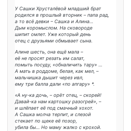
У Сашки Хрусталёвой младший брат
родился в прошлый вторник – папа рад,
а то всё девки – Сашка и Алина…
Дым коромыслом. На сковороде
шипит омлет. Уже который день
отец с друзьями обмывает сына.
Алине шесть, она ещё мала –
её не просят резать им салат,
помыть посуду, «обналичить тару» …
А мать в роддоме, белая, как мел, –
мальчишка дышит через ивл,
ему три балла дали «по апгару» *.
«А ну-ка дочь, – орёт отец, – скорей!
Давай-ка нам картошку разогрей», –
и шлёпает её под смачный хохот.
А Сашка молча терпит, и слезой
стекает по щеке её позор,
убила бы… Но маму жалко с крохой.