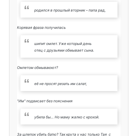
родился в прошлый вторник – папа рад,
Корявая фраза получилась
шипит омлет. Уже который день
отец с друзьями обмывает сына.
Омлетом обмываюют?
её не просят резать им салат,
"Им" подвисает без пояснения
убила бы… Но маму жалко с крохой.
За шлепок убить батю? Так крута у нас только Тая с