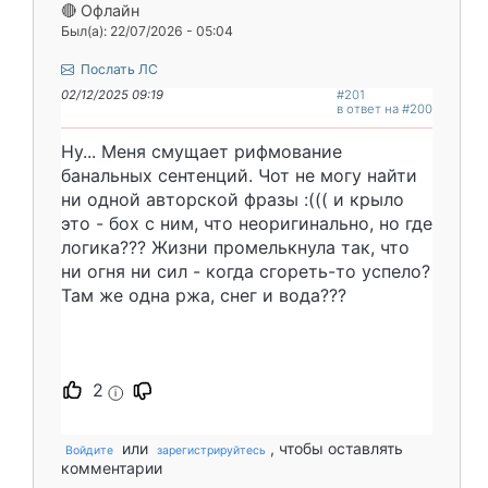
🔴 Офлайн
Был(а): 22/07/2026 - 05:04
Послать ЛС
02/12/2025 09:19
#201
в ответ на #200
Ну... Меня смущает рифмование
банальных сентенций. Чот не могу найти
ни одной авторской фразы :((( и крыло
это - бох с ним, что неоригинально, но где
логика??? Жизни промелькнула так, что
ни огня ни сил - когда сгореть-то успело?
Там же одна ржа, снег и вода???
2
i
или
, чтобы оставлять
Войдите
зарегистрируйтесь
комментарии