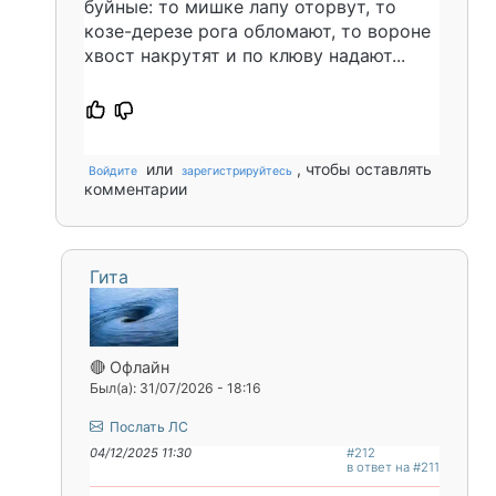
буйные: то мишке лапу оторвут, то
козе-дерезе рога обломают, то вороне
хвост накрутят и по клюву надают...
или
, чтобы оставлять
Войдите
зарегистрируйтесь
комментарии
Гита
🔴 Офлайн
Был(а): 31/07/2026 - 18:16
Послать ЛС
04/12/2025 11:30
#212
в ответ на #211