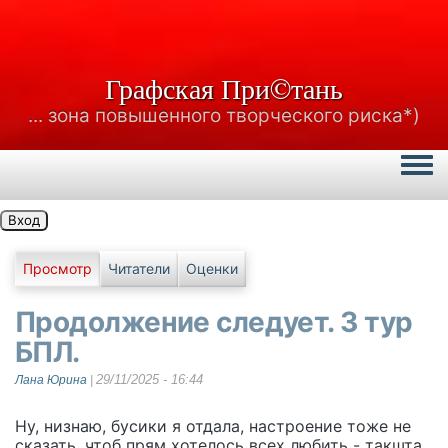
Графская При©тань
... зона повышенного творческого риска*)
Togg
Вход
Главные вкладки
Просмотр
Читатели
Оценки
Продолжение следует. 3 тур
БПЛ.
29/11/2025 - 16:44
Лана Юрина
|
Ну, низнаю, бусики я отдала, настроение тоже не
сказать, чтоб прям хотелось всех любить - такшта