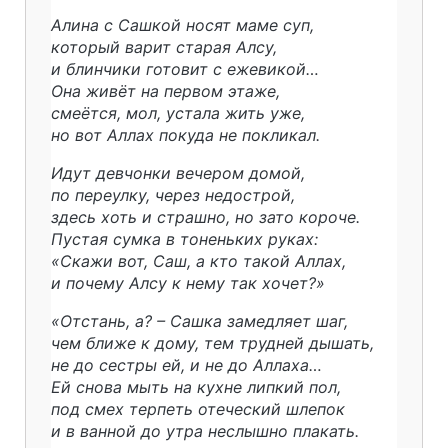
Алина с Сашкой носят маме суп,
который варит старая Алсу,
и блинчики готовит с ежевикой…
Она живёт на первом этаже,
смеётся, мол, устала жить уже,
но вот Аллах покуда не покликал.
Идут девчонки вечером домой,
по переулку, через недострой,
здесь хоть и страшно, но зато короче.
Пустая сумка в тоненьких руках:
«Скажи вот, Саш, а кто такой Аллах,
и почему Алсу к нему так хочет?»
«Отстань, а? – Сашка замедляет шаг,
чем ближе к дому, тем трудней дышать,
не до сестры ей, и не до Аллаха…
Ей снова мыть на кухне липкий пол,
под смех терпеть отеческий шлепок
и в ванной до утра неслышно плакать.