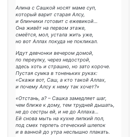
Алина с Сашкой носят маме суп,
который варит старая Алсу,
и блинчики готовит с ежевикой…
Она живёт на первом этаже,
смеётся, мол, устала жить уже,
но вот Аллах покуда не покликал.
Идут девчонки вечером домой,
по переулку, через недострой,
здесь хоть и страшно, но зато короче.
Пустая сумка в тоненьких руках:
«Скажи вот, Саш, а кто такой Аллах,
и почему Алсу к нему так хочет?»
«Отстань, а? – Сашка замедляет шаг,
чем ближе к дому, тем трудней дышать,
не до сестры ей, и не до Аллаха…
Ей снова мыть на кухне липкий пол,
под смех терпеть отеческий шлепок
и в ванной до утра неслышно плакать.