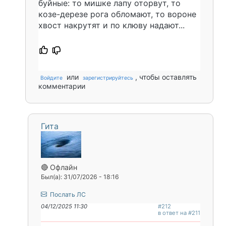
буйные: то мишке лапу оторвут, то
козе-дерезе рога обломают, то вороне
хвост накрутят и по клюву надают...
или
, чтобы оставлять
Войдите
зарегистрируйтесь
комментарии
Гита
🔴 Офлайн
Был(а): 31/07/2026 - 18:16
Послать ЛС
04/12/2025 11:30
#212
в ответ на #211