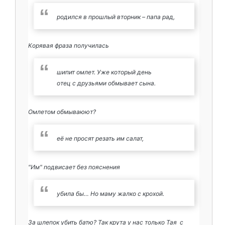
родился в прошлый вторник – папа рад,
Корявая фраза получилась
шипит омлет. Уже который день
отец с друзьями обмывает сына.
Омлетом обмываюют?
её не просят резать им салат,
"Им" подвисает без пояснения
убила бы… Но маму жалко с крохой.
За шлепок убить батю? Так крута у нас только Тая с