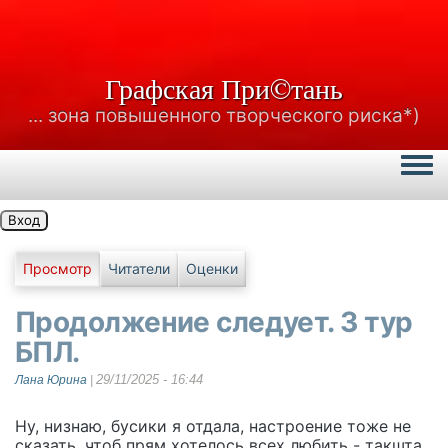
Графская При©тань
... зона повышенного творческого риска*)
Togg
Вход
Главные вкладки
Просмотр
Читатели
Оценки
Продолжение следует. 3 тур
БПЛ.
29/11/2025 - 16:44
Лана Юрина
|
Ну, низнаю, бусики я отдала, настроение тоже не
сказать, чтоб прям хотелось всех любить - такшта