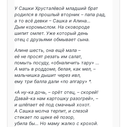
У Сашки Хрусталёвой младший брат
родился в прошлый вторник – папа рад,
а то всё девки – Сашка и Алина…
Дым коромыслом. На сковороде
шипит омлет. Уже который день
отец с друзьями обмывает сына.
Алине шесть, она ещё мала –
её не просят резать им салат,
помыть посуду, «обналичить тару» …
А мать в роддоме, белая, как мел, –
мальчишка дышит через ивл,
ему три балла дали «по апгару» *.
«А ну-ка дочь, – орёт отец, – скорей!
Давай-ка нам картошку разогрей», –
и шлёпает её под смачный хохот.
А Сашка молча терпит, и слезой
стекает по щеке её позор,
убила бы… Но маму жалко с крохой.