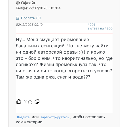
🔴 Офлайн
Был(а): 22/07/2026 - 05:04
Послать ЛС
02/12/2025 09:19
#201
в ответ на #200
Ну... Меня смущает рифмование
банальных сентенций. Чот не могу найти
ни одной авторской фразы :((( и крыло
это - бох с ним, что неоригинально, но где
логика??? Жизни промелькнула так, что
ни огня ни сил - когда сгореть-то успело?
Там же одна ржа, снег и вода???
2
i
или
, чтобы оставлять
Войдите
зарегистрируйтесь
комментарии