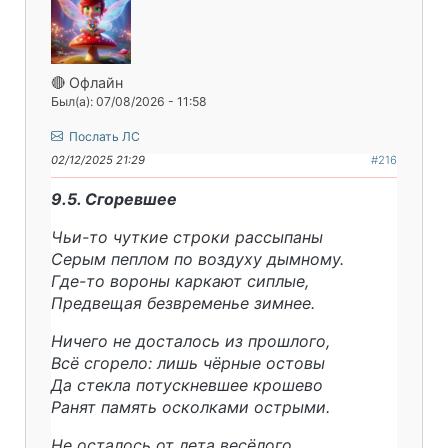
🔴 Офлайн
Был(а): 07/08/2026 - 11:58
Послать ЛС
02/12/2025 21:29
#216
9.5. Сгоревшее
Чьи-то чуткие строки рассыпаны
Серым пеплом по воздуху дымному.
Где-то вороны каркают сиплые,
Предвещая безвременье зимнее.
Ничего не досталось из прошлого,
Всё сгорело: лишь чёрные остовы
Да стекла потускневшее крошево
Ранят память осколками острыми.
Не осталось от лета весёлого