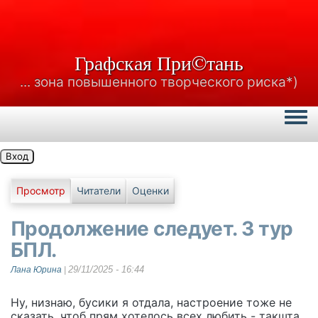
Графская При©тань
... зона повышенного творческого риска*)
Togg
Вход
Главные вкладки
Просмотр
Читатели
Оценки
Продолжение следует. 3 тур
БПЛ.
29/11/2025 - 16:44
Лана Юрина
|
Ну, низнаю, бусики я отдала, настроение тоже не
сказать, чтоб прям хотелось всех любить - такшта