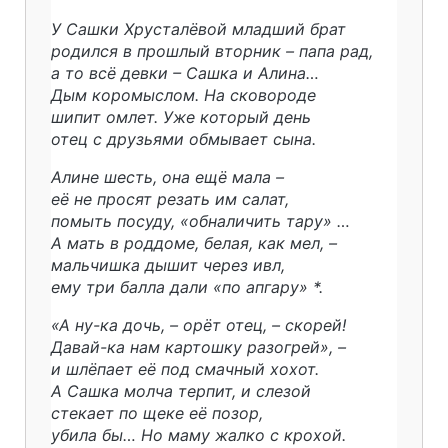
У Сашки Хрусталёвой младший брат
родился в прошлый вторник – папа рад,
а то всё девки – Сашка и Алина…
Дым коромыслом. На сковороде
шипит омлет. Уже который день
отец с друзьями обмывает сына.
Алине шесть, она ещё мала –
её не просят резать им салат,
помыть посуду, «обналичить тару» …
А мать в роддоме, белая, как мел, –
мальчишка дышит через ивл,
ему три балла дали «по апгару» *.
«А ну-ка дочь, – орёт отец, – скорей!
Давай-ка нам картошку разогрей», –
и шлёпает её под смачный хохот.
А Сашка молча терпит, и слезой
стекает по щеке её позор,
убила бы… Но маму жалко с крохой.