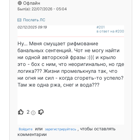
🔴 Офлайн
Был(а): 22/07/2026 - 05:04
Послать ЛС
02/12/2025 09:19
#201
в ответ на #200
Ну... Меня смущает рифмование
банальных сентенций. Чот не могу найти
ни одной авторской фразы :((( и крыло
это - бох с ним, что неоригинально, но где
логика??? Жизни промелькнула так, что
ни огня ни сил - когда сгореть-то успело?
Там же одна ржа, снег и вода???
2
i
или
, чтобы оставлять
Войдите
зарегистрируйтесь
комментарии