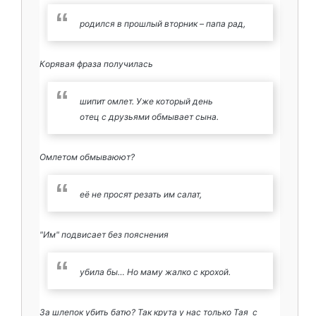
родился в прошлый вторник – папа рад,
Корявая фраза получилась
шипит омлет. Уже который день
отец с друзьями обмывает сына.
Омлетом обмываюют?
её не просят резать им салат,
"Им" подвисает без пояснения
убила бы… Но маму жалко с крохой.
За шлепок убить батю? Так крута у нас только Тая с