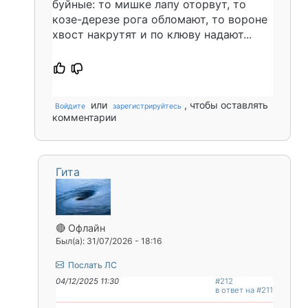
буйные: то мишке лапу оторвут, то
козе-дерезе рога обломают, то вороне
хвост накрутят и по клюву надают...
или
, чтобы оставлять
Войдите
зарегистрируйтесь
комментарии
Гита
🔴 Офлайн
Был(а): 31/07/2026 - 18:16
Послать ЛС
04/12/2025 11:30
#212
в ответ на #211