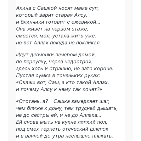
Алина с Сашкой носят маме суп,
который варит старая Алсу,
и блинчики готовит с ежевикой…
Она живёт на первом этаже,
смеётся, мол, устала жить уже,
но вот Аллах покуда не покликал.
Идут девчонки вечером домой,
по переулку, через недострой,
здесь хоть и страшно, но зато короче.
Пустая сумка в тоненьких руках:
«Скажи вот, Саш, а кто такой Аллах,
и почему Алсу к нему так хочет?»
«Отстань, а? – Сашка замедляет шаг,
чем ближе к дому, тем трудней дышать,
не до сестры ей, и не до Аллаха…
Ей снова мыть на кухне липкий пол,
под смех терпеть отеческий шлепок
и в ванной до утра неслышно плакать.