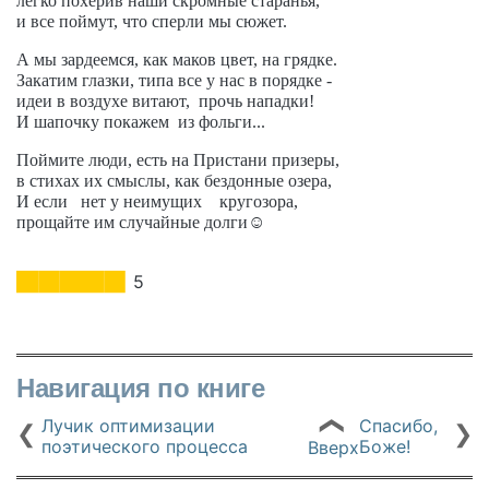
легко похерив наши скромные старанья,
и все поймут, что сперли мы сюжет.
А мы зардеемся, как маков цвет, на грядке.
Закатим глазки, типа все у нас в порядке -
идеи в воздухе витают, прочь нападки!
И шапочку покажем из фольги...
Поймите люди, есть на Пристани призеры,
в стихах их смыслы, как бездонные озера,
И если нет у неимущих кругозора,
прощайте им случайные долги
☺️
5
Навигация по книге
Лучик оптимизации
Спасибо,
❮
❮
❯
поэтического процесса
Боже!
Вверх