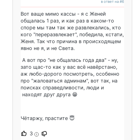
в ответ на #6
Вот ваще мимо кассы - я с Женей
общалась 1 раз, и как раз в каком-то
споре мы там так же развлекались, кто
кого "переразвлекает", победила, кстати,
Женя. Так что причина в происходящем
явно не я, и не Света.
А вот про "не общалась года два" - ну,
зато щас-то как у вас всё навёрстано,
аж любо-дорого посмотреть, особенно
про "жаловаться админам", вот так, на
поисках справедливости, люди и
находят друг друга 😁
Чётаржу, прастите 😇
3
i