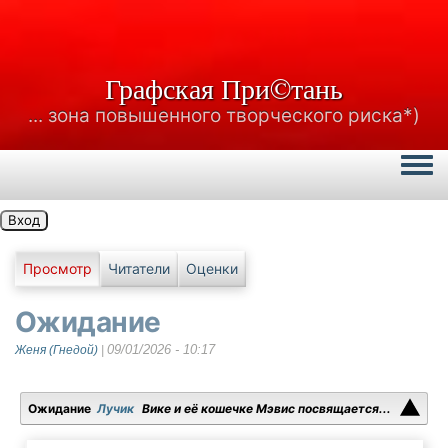
Графская При©тань
... зона повышенного творческого риска*)
Togg
Вход
Главные вкладки
Просмотр
Читатели
Оценки
Ожидание
09/01/2026 - 10:17
Женя (Гнедой)
|
Ожидание
Лучик
Вике и её кошечке Мэвис посвящается...