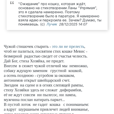
"Ожидание" про кошку, которая ждёт,
основано на стихотворении Ланы "Упрямая",
это я сделала намеренно. Поэтому
стихотворение было в паратуре. Я намеренно
взяла идею и перкроила еe. Зачем? Думаю, ты
понимаешь. (с)
Лучик
28/12/2025 14:07
Чужой стишочек стырить -
это ли не прелесть
,
чтоб не палиться, посвятим стих кошке Мевис -
безмерной радостью сведет от счастья челюсть.
Дай Бог, стиха Хозяйка, не придет.
Внесем в сюжет чужой отличий мы немножко,
собаку ждущую заменим грустной кошкой,
а осень позднюю - сугробом за окошком,
антонимов открыт швейцарский счет.
Звездим на сцене и в огнях слепящей рампы,
стиху Хозяйки здесь не сложат дифирамбов,
её не ждут совсем ни пылесос, ни лампа,
мужчина послан натирать паркет...
В пустой лоток не гадит кошка с пониманьем:
а вдруг шуршаньем привлечет людей вниманье,