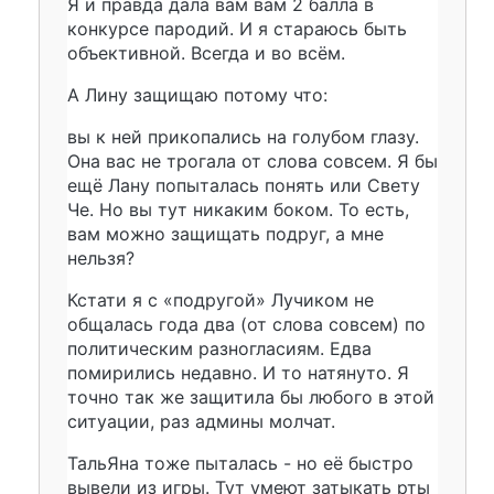
Я и правда дала вам вам 2 балла в
конкурсе пародий. И я стараюсь быть
объективной. Всегда и во всём.
А Лину защищаю потому что:
вы к ней прикопались на голубом глазу.
Она вас не трогала от слова совсем. Я бы
ещё Лану попыталась понять или Свету
Че. Но вы тут никаким боком. То есть,
вам можно защищать подруг, а мне
нельзя?
Кстати я с «подругой» Лучиком не
общалась года два (от слова совсем) по
политическим разногласиям. Едва
помирились недавно. И то натянуто. Я
точно так же защитила бы любого в этой
ситуации, раз админы молчат.
ТальЯна тоже пыталась - но её быстро
вывели из игры. Тут умеют затыкать рты