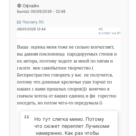
🔴 Офлайн
Был(а): 06/08/2026 - 22:48
Послать ЛС
09/01/2026 12:44
#5
в ответ на #1
Ваша оценка меня тоже не сильно впечатляет,
вы давняя поклонница пародируемых стихов и
их автора, поэтому ходите за мной по пятам и
гасите мое самобытное творчество (
Беспристрастно говорить у вас не получится,
потому что длинные кроличьи уши торчат из
наших с вами прошлых споров))) конечно я
сначала хотела от ваших единиц и фи горестно
поседеть, но потом чего-то передумала☺️
Но тут слегка мимо. Потому
что сюжет переплет Лучикоми
намеренно. Как раз чтобы