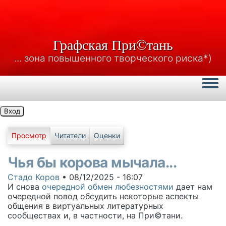
Графская При©тань
... зона повышенного творческого риска*)
Togg
Вход
Главные вкладки
Просмотр
Читатели
Оценки
Чья бы корова мычала...
Стадо Коров
•
08/12/2025 - 16:07
И снова
очередной обмен любезностями
дает нам
очередной повод обсудить некоторые аспекты
общения в виртуальных литературных
сообществах и, в частности, на При©тани.