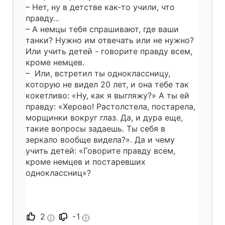
– Нет, ну в детстве как-то учили, что
правду...
– А немцы тебя спрашивают, где ваши
танки? Нужно им отвечать или не нужно?
Или учить детей - говорите правду всем,
кроме немцев.
– Или, встретил ты одноклассницу,
которую не видел 20 лет, и она тебе так
кокетливо: «Ну, как я выгляжу?» А ты ей
правду: «Херово! Растолстела, постарела,
морщинки вокруг глаз. Да, и дура еще,
такие вопросы задаешь. Ты себя в
зеркало вообще видела?». Да и чему
учить детей: «Говорите правду всем,
кроме немцев и постаревших
одноклассниц»?
2
-1
i
i