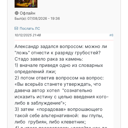
🔴 Офлайн
Был(а): 07/08/2026 - 19:36
Послать ЛС
10/12/2025 21:48
#8
Александр задался вопросом: можно ли
"ложь" отнести к разряду грубостей?
Стадо завело рака за камень:
1) вначале приведя одно из словарных
определений лжи;
2) потом ответив вопросом на вопрос:
«Вы всерьёз станете утверждать, что
давеча автор хотел "сознательно
исказить истину с целью введения кого-
либо в заблуждение"»;
3) затем «порадовав» вопрошающего
такой себе альтернативной: вы глупы,
либо грубиян, либо клеветник;
4) в итоге посоветовав: «давайте как-то