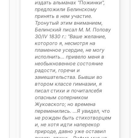
издать альманах "Пожинки",
предложили Белинскому
принять в нем участие.
Тронутый этим вниманием,
Белинский писал М. М. Попову
30/IV 1830 г.: "Ваше желание,
которого я, несмотря на
пламенное усердие, не могу
исполнить… привело меня в
необыкновенное состояние
радости, горечи и
замешательства. Бывши во
втором классе гимназии, я
писал стихи и почиталсебя
опасным соперником
Жуковского; но времена
переменились. …Я увидел, что
не рожден быть стихотворцем
и, не хотя идти наперекор
природе, давно уже оставил
писать стихи… Рифма мне не