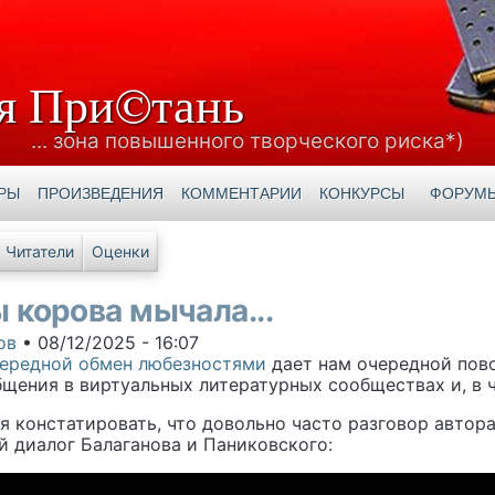
я При©тань
... зона повышенного творческого риска*)
РЫ
ПРОИЗВЕДЕНИЯ
КОММЕНТАРИИ
КОНКУРСЫ
ФОРУМ
е вкладки
Читатели
Оценки
 корова мычала...
ов
•
08/12/2025 - 16:07
ередной обмен любезностями
дает нам очередной пов
бщения в виртуальных литературных сообществах и, в 
 констатировать, что довольно часто разговор автор
й диалог Балаганова и Паниковского: