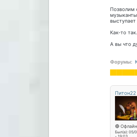
Позволим с
музыканты
выступает 
Как-то так
А вы что д
Форумы
Питон22
🔴 Офлайн
Был(а): 05/
- 19:03