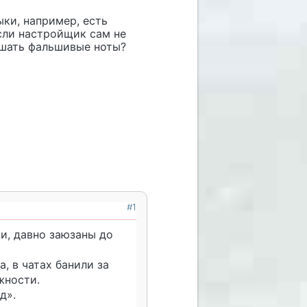
ки, например, есть
сли настройщик сам не
лышать фальшивые ноты?
#1
и, давно заюзаны до
, в чатах банили за
ежности.
д».