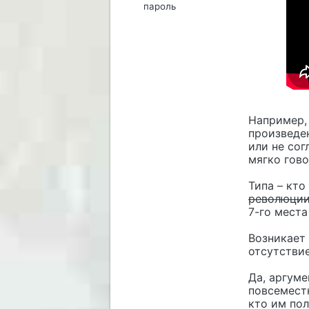
пароль
Например,
произведен
или не со
мягко гово
Типа – кто
революци
7-го места
Возникает 
отсутствие
Да, аргуме
повсеместн
кто им пол