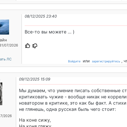
08/12/2025 23:40
Все-то вы можете … )
айн
 31/07/2026
ать ЛС
или
, 
Войдите
зарегистрируйтесь
е
09/12/2025 15:09
Мы думаем, что умение писать собственные ст
критиковать чужие - вообще никак не коррели
новатором в критике, это как бы факт. А стихи 
не глянешь, одна русская быль чего стоит:
07/2026
На коне сижу,
На коня гляжу,