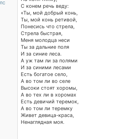
 ЛС
С конем речь веду:
«Ты, мой добрый конь,
Ты, мой конь ретивой,
Понесись что стрела,
Стрела быстрая,
Меня молодца неси
Ты за дальние поля
И за синие леса.
А уж там ли за полями
И за синими лесами
Есть богатое село,
А во том ли во селе
Высоки стоят хоромы,
А во тех ли в хоромах
Есть девичий теремок,
А во том ли теремку
Живет девица-краса,
Ненаглядная моя.