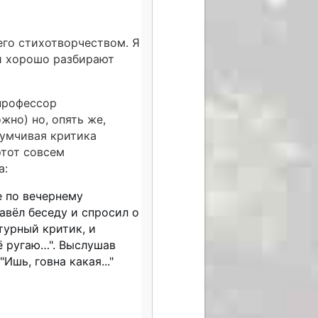
его стихотворчеством. Я
и хорошо разбирают
 профессор
но) но, опять же,
думчивая критика
этот совсем
а:
е по вечернему
завёл беседу и спросил о
турный критик, и
её ругаю…". Выслушав
Ишь, говна какая..."