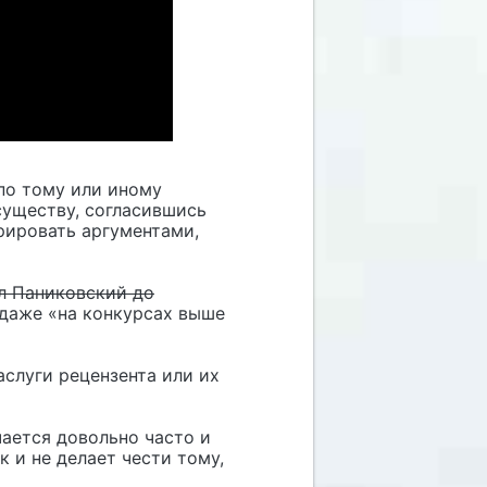
по тому или иному
существу, согласившись
рировать аргументами,
л Паниковский до
 даже «на конкурсах выше
аслуги рецензента или их
чается довольно часто и
к и не делает чести тому,