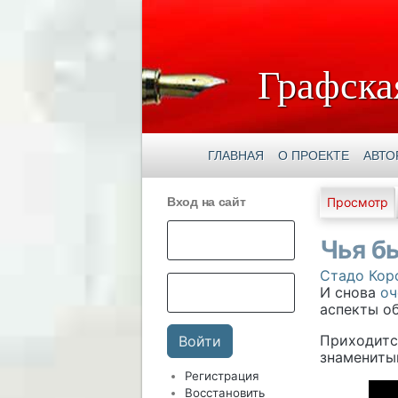
Графска
ГЛАВНАЯ
О ПРОЕКТЕ
АВТО
Главны
Вход на сайт
Просмотр
Чья бы
Стадо Кор
И снова
оч
аспекты о
Приходится
знамениты
Регистрация
Восстановить