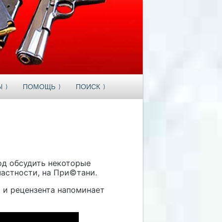
Ы
ПОМОЩЬ
ПОИСК
од обсудить некоторые
частности, на При©тани.
а и рецензента напоминает