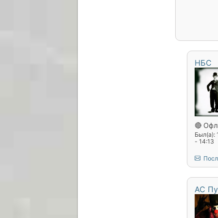
НБС
🔴 Офл
Был(а):
- 14:13
Посл
АС Пу