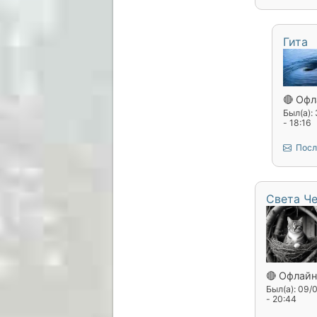
Гита
🔴 Офл
Был(а):
- 18:16
Посл
Света Ч
🔴 Офлайн
Был(а): 09/
- 20:44