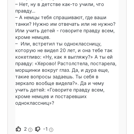
– Нет, ну в детстве как-то учили, что
правду...
– А немцы тебя спрашивают, где ваши
танки? Нужно им отвечать или не нужно?
Или учить детей - говорите правду всем,
кроме немцев.
– Или, встретил ты одноклассницу,
которую не видел 20 лет, и она тебе так
кокетливо: «Ну, как я выгляжу?» А ты ей
правду: «Херово! Растолстела, постарела,
морщинки вокруг глаз. Да, и дура еще,
такие вопросы задаешь. Ты себя в
зеркало вообще видела?». Да и чему
учить детей: «Говорите правду всем,
кроме немцев и постаревших
одноклассниц»?
2
-1
i
i