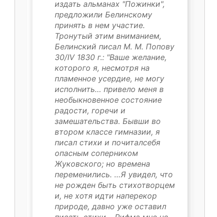
издать альманах "Пожинки",
предложили Белинскому
принять в нем участие.
Тронутый этим вниманием,
Белинский писал М. М. Попову
30/IV 1830 г.: "Ваше желание,
которого я, несмотря на
пламенное усердие, не могу
исполнить… привело меня в
необыкновенное состояние
радости, горечи и
замешательства. Бывши во
втором классе гимназии, я
писал стихи и почиталсебя
опасным соперником
Жуковского; но времена
переменились. …Я увидел, что
не рожден быть стихотворцем
и, не хотя идти наперекор
природе, давно уже оставил
писать стихи… Рифма мне не