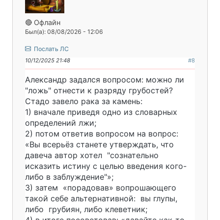
🔴 Офлайн
Был(а): 08/08/2026 - 12:06
Послать ЛС
10/12/2025 21:48
#8
Александр задался вопросом: можно ли
"ложь" отнести к разряду грубостей?
Стадо завело рака за камень:
1) вначале приведя одно из словарных
определений лжи;
2) потом ответив вопросом на вопрос:
«Вы всерьёз станете утверждать, что
давеча автор хотел "сознательно
исказить истину с целью введения кого-
либо в заблуждение"»;
3) затем «порадовав» вопрошающего
такой себе альтернативной: вы глупы,
либо грубиян, либо клеветник;
4) в итоге посоветовав: «давайте как-то