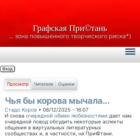
Графская При©тань
... зона повышенного творческого риска*)
Togg
Вход
Главные вкладки
Просмотр
Читатели
Оценки
Чья бы корова мычала...
Стадо Коров
•
08/12/2025 - 16:07
И снова
очередной обмен любезностями
дает нам
очередной повод обсудить некоторые аспекты
общения в виртуальных литературных
сообществах и, в частности, на При©тани.