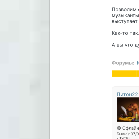
Позволим с
музыканты
выступает 
Как-то так
А вы что д
Форумы
Питон22
🔴 Офлайн
Был(а): 07/
- 19:36