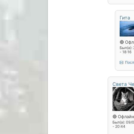
Гита
🔴 Офл
Был(а):
- 18:16
Посл
Света Ч
🔴 Офлайн
Был(а): 09/
- 20:44