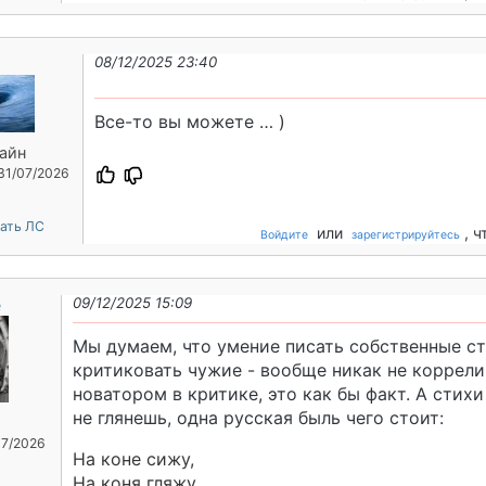
08/12/2025 23:40
Все-то вы можете … )
айн
 31/07/2026
ать ЛС
или
, 
Войдите
зарегистрируйтесь
е
09/12/2025 15:09
Мы думаем, что умение писать собственные ст
критиковать чужие - вообще никак не коррели
новатором в критике, это как бы факт. А стихи 
не глянешь, одна русская быль чего стоит:
07/2026
На коне сижу,
На коня гляжу,