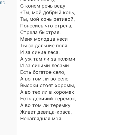
 ЛС
С конем речь веду:
«Ты, мой добрый конь,
Ты, мой конь ретивой,
Понесись что стрела,
Стрела быстрая,
Меня молодца неси
Ты за дальние поля
И за синие леса.
А уж там ли за полями
И за синими лесами
Есть богатое село,
А во том ли во селе
Высоки стоят хоромы,
А во тех ли в хоромах
Есть девичий теремок,
А во том ли теремку
Живет девица-краса,
Ненаглядная моя.