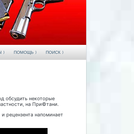
Ы
ПОМОЩЬ
ПОИСК
од обсудить некоторые
частности, на При©тани.
а и рецензента напоминает