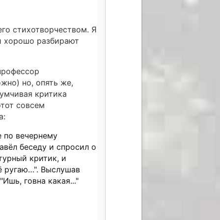
его стихотворчеством. Я
и хорошо разбирают
 профессор
но) но, опять же,
думчивая критика
этот совсем
а:
е по вечернему
завёл беседу и спросил о
турный критик, и
её ругаю…". Выслушав
Ишь, говна какая..."