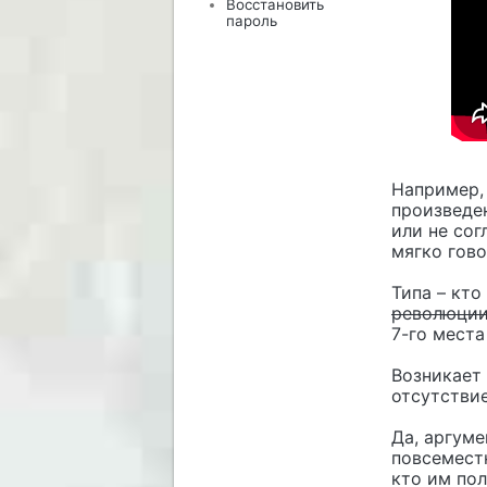
Восстановить
пароль
Например,
произведен
или не со
мягко гово
Типа – кто
революци
7-го места
Возникает 
отсутствие
Да, аргуме
повсеместн
кто им пол