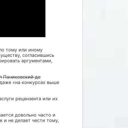
по тому или иному
существу, согласившись
рировать аргументами,
л Паниковский до
 даже «на конкурсах выше
аслуги рецензента или их
чается довольно часто и
к и не делает чести тому,