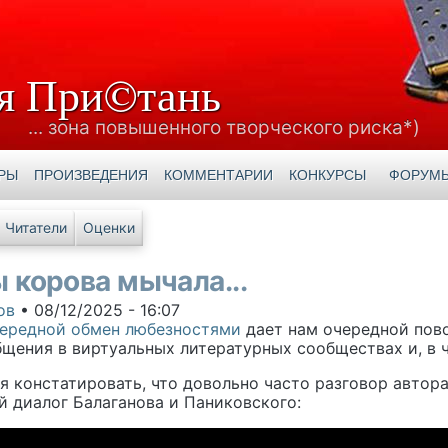
я При©тань
... зона повышенного творческого риска*)
РЫ
ПРОИЗВЕДЕНИЯ
КОММЕНТАРИИ
КОНКУРСЫ
ФОРУМ
е вкладки
Читатели
Оценки
 корова мычала...
ов
•
08/12/2025 - 16:07
ередной обмен любезностями
дает нам очередной пов
бщения в виртуальных литературных сообществах и, в 
 констатировать, что довольно часто разговор автор
й диалог Балаганова и Паниковского: