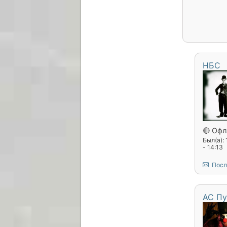
НБС
🔴 Офл
Был(а):
- 14:13
Посл
АС Пу