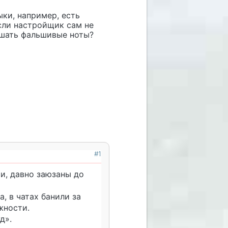
ки, например, есть
сли настройщик сам не
лышать фальшивые ноты?
#1
и, давно заюзаны до
, в чатах банили за
ежности.
д».