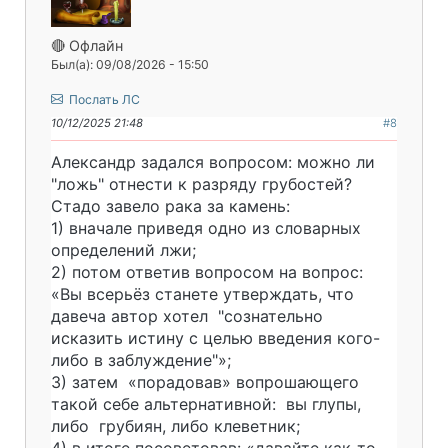
🔴 Офлайн
Был(а): 09/08/2026 - 15:50
Послать ЛС
10/12/2025 21:48
#8
Александр задался вопросом: можно ли
"ложь" отнести к разряду грубостей?
Стадо завело рака за камень:
1) вначале приведя одно из словарных
определений лжи;
2) потом ответив вопросом на вопрос:
«Вы всерьёз станете утверждать, что
давеча автор хотел "сознательно
исказить истину с целью введения кого-
либо в заблуждение"»;
3) затем «порадовав» вопрошающего
такой себе альтернативной: вы глупы,
либо грубиян, либо клеветник;
4) в итоге посоветовав: «давайте как-то