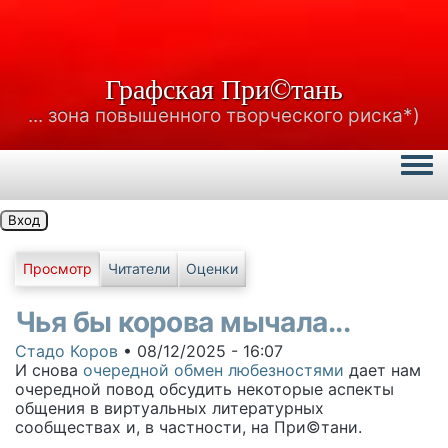
Графская При©тань
... зона повышенного творческого риска*)
Togg
Вход
Главные вкладки
Просмотр
Читатели
Оценки
Чья бы корова мычала...
Стадо Коров
•
08/12/2025 - 16:07
И снова
очередной обмен любезностями
дает нам
очередной повод обсудить некоторые аспекты
общения в виртуальных литературных
сообществах и, в частности, на При©тани.