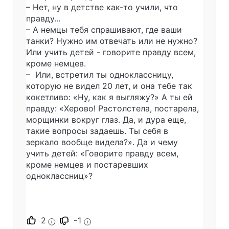
– Нет, ну в детстве как-то учили, что
правду...
– А немцы тебя спрашивают, где ваши
танки? Нужно им отвечать или не нужно?
Или учить детей - говорите правду всем,
кроме немцев.
– Или, встретил ты одноклассницу,
которую не видел 20 лет, и она тебе так
кокетливо: «Ну, как я выгляжу?» А ты ей
правду: «Херово! Растолстела, постарела,
морщинки вокруг глаз. Да, и дура еще,
такие вопросы задаешь. Ты себя в
зеркало вообще видела?». Да и чему
учить детей: «Говорите правду всем,
кроме немцев и постаревших
одноклассниц»?
2
-1
i
i