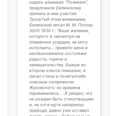
издать альманах "Пожинки",
предложили Белинскому
принять в нем участие.
Тронутый этим вниманием,
Белинский писал М. М. Попову
30/IV 1830 г.: "Ваше желание,
которого я, несмотря на
пламенное усердие, не могу
исполнить… привело меня в
необыкновенное состояние
радости, горечи и
замешательства. Бывши во
втором классе гимназии, я
писал стихи и почиталсебя
опасным соперником
Жуковского; но времена
переменились. …Я увидел, что
не рожден быть стихотворцем
и, не хотя идти наперекор
природе, давно уже оставил
писать стихи… Рифма мне не